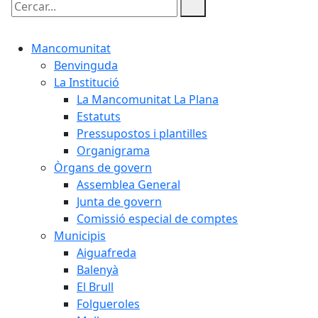
Cercar:
Mancomunitat
Benvinguda
La Institució
La Mancomunitat La Plana
Estatuts
Pressupostos i plantilles
Organigrama
Òrgans de govern
Assemblea General
Junta de govern
Comissió especial de comptes
Municipis
Aiguafreda
Balenyà
El Brull
Folgueroles