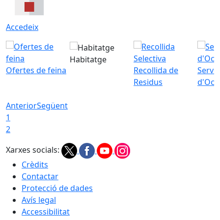
Accedeix
Habitatge
Ofertes de feina
Recollida de
Servei
Residus
d'Ocu
Anterior
Següent
1
2
Xarxes socials:
Crèdits
Contactar
Protecció de dades
Avís legal
Accessibilitat