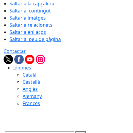
Saltar a la capçalera
Saltar al contingut
Saltar a imatges
Saltar a relacionats
Saltar a enllaços
Saltar al peu de pàgina
Contactar
Idiomes
Català
Castellà
Anglès
Alemany
Francès
07.08.2026 | 03:29