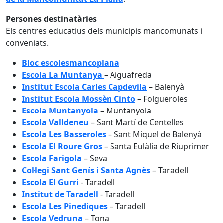
Persones destinatàries
Els centres educatius dels municipis mancomunats i
conveniats.
Bloc escolesmancoplana
Escola La Muntanya
– Aiguafreda
Institut Escola Carles Capdevila
– Balenyà
Institut Escola Mossèn Cinto
– Folgueroles
Escola Muntanyola
– Muntanyola
Escola Valldeneu
– Sant Martí de Centelles
Escola Les Basseroles
– Sant Miquel de Balenyà
Escola El Roure Gros
– Santa Eulàlia de Riuprimer
Escola Farigola
– Seva
Col·legi Sant Genís i Santa Agnès
– Taradell
Escola El Gurri
- Taradell
Institut de Taradell
- Taradell
Escola Les Pinediques
– Taradell
Escola Vedruna
– Tona