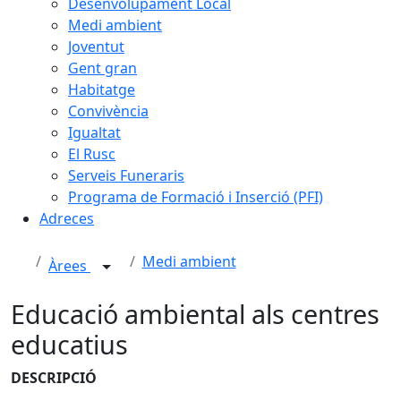
Desenvolupament Local
Medi ambient
Joventut
Gent gran
Habitatge
Convivència
Igualtat
El Rusc
Serveis Funeraris
Programa de Formació i Inserció (PFI)
Adreces
Medi ambient
Àrees
Educació ambiental als centres
educatius
DESCRIPCIÓ