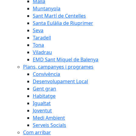
Malla
Muntanyola
Sant Martí de Centelles
Santa Eulàlia de Riuprimer
Seva
Taradell
Tona
Viladrau
EMD Sant Miquel de Balenya
Plans, campanyes i programes
Convivència
Desenvolupament Local
Gent gran
Habitatge
Igualtat
Joventut
Medi Ambient
Serveis Socials
Com arribar