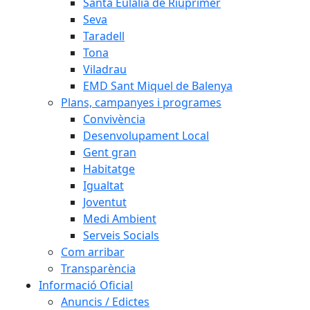
Santa Eulàlia de Riuprimer
Seva
Taradell
Tona
Viladrau
EMD Sant Miquel de Balenya
Plans, campanyes i programes
Convivència
Desenvolupament Local
Gent gran
Habitatge
Igualtat
Joventut
Medi Ambient
Serveis Socials
Com arribar
Transparència
Informació Oficial
Anuncis / Edictes