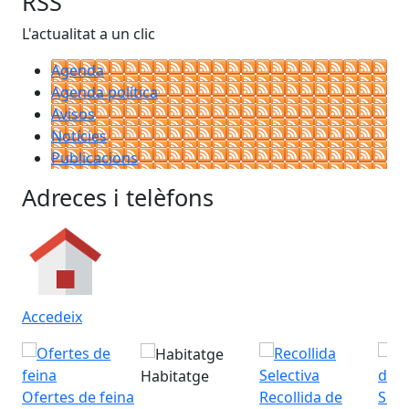
RSS
L'actualitat a un clic
Agenda
Agenda política
Avisos
Notícies
Publicacions
Adreces i telèfons
Accedeix
Habitatge
Ofertes de feina
Recollida de
Serv