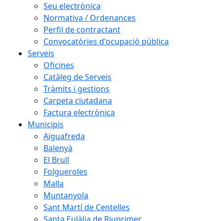
Seu electrònica
Normativa / Ordenances
Perfil de contractant
Convocatòries d'ocupació pública
Serveis
Oficines
Catàleg de Serveis
Tràmits i gestions
Carpeta ciutadana
Factura electrònica
Municipis
Aiguafreda
Balenyà
El Brull
Folgueroles
Malla
Muntanyola
Sant Martí de Centelles
Santa Eulàlia de Riuprimer