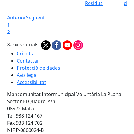
Residus
d'O
Anterior
Següent
1
2
Xarxes socials:
Crèdits
Contactar
Protecció de dades
Avís legal
Accessibilitat
Mancomunitat Intermunicipal Voluntària La PLana
Sector El Quadro, s/n
08522 Malla
Tel. 938 124 167
Fax 938 124 702
NIF P-0800024-B