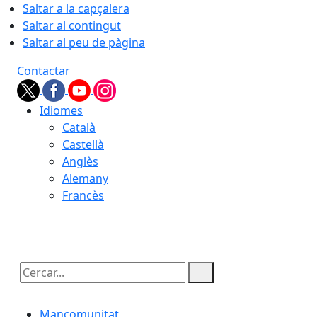
Saltar a la capçalera
Saltar al contingut
Saltar al peu de pàgina
Contactar
Idiomes
Català
Castellà
Anglès
Alemany
Francès
08.08.2026 | 03:07
Cercar:
Mancomunitat