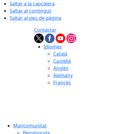
Saltar a la capçalera
Saltar al contingut
Saltar al peu de pàgina
Contactar
Idiomes
Català
Castellà
Anglès
Alemany
Francès
07.08.2026 | 13:37
Mancomunitat
Benvinguda