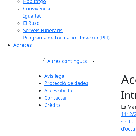
Habitatge
Convivència
Igualtat
El Rusc
Serveis Funeraris
Programa de Formació i Inserció (PFI)
Adreces
Altres continguts
Ac
Avís legal
Protecció de dades
Accessibilitat
Int
Contactar
Crèdits
La Man
1112/2
sector
d'octu