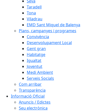
Seva
Taradell
Tona
Viladrau
EMD Sant Miquel de Balenya
Plans, campanyes i programes
Convivència
Desenvolupament Local
Gent gran
Habitatge
Igualtat
Joventut
Medi Ambient
Serveis Socials
Com arribar
Transparència
Informació Oficial
Anuncis / Edictes
Seu electrònica