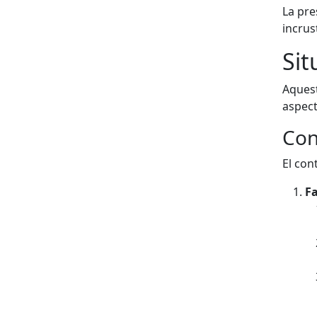
La pre
incrus
Sit
Aquest
aspect
Con
El con
Fa