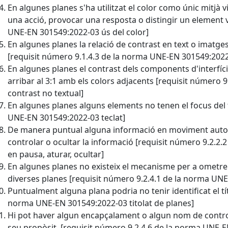
En algunes planes s'ha utilitzat el color como únic mitjà 
una acció, provocar una resposta o distingir un element v
UNE-EN 301549:2022-03 ús del color]
En algunes planes la relació de contrast en text o imatge
[requisit número 9.1.4.3 de la norma UNE-EN 301549:202
En algunes planes el contrast dels components d'interfície
arribar al 3:1 amb els colors adjacents [requisit número
contrast no textual]
En algunes planes alguns elements no tenen el focus del 
UNE-EN 301549:2022-03 teclat]
De manera puntual alguna informació en moviment automà
controlar o ocultar la informació [requisit número 9.2.
en pausa, aturar, ocultar]
En algunes planes no existeix el mecanisme per a ometre
diverses planes [requisit número 9.2.4.1 de la norma UNE
Puntualment alguna plana podria no tenir identificat el tít
norma UNE-EN 301549:2022-03 titolat de planes]
Hi pot haver algun encapçalament o algun nom de control
seu propòsit. [requisit número 9.2.4.6 de la norma UNE-E