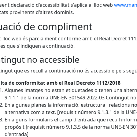
sent declaració d'accessibilitat s'aplica al lloc web
www.manc
tats provinents d'altres dominis.
uació de compliment
 lloc web és parcialment conforme amb el Reial Decret 111
es que s'indiquen a continuació.
tingut no accessible
tingut que es recull a continuació no és accessible pels seg
lta de conformitat amb el Real Decreto 1112/2018
Algunes imatges no estan etiquetades o tenen una altern
9.1.1.1 de la norma UNE-EN 301549:2022-03 Contingut no 
En algunes planes la informació, estructura i relacions 
alternativa com a text. [requisit número 9.1.3.1 de la UN
En alguns formularis el camp d'entrada que recull informac
propòsit [requisit número 9.1.3.5 de la norma UNE-EN 301
d'entrada]