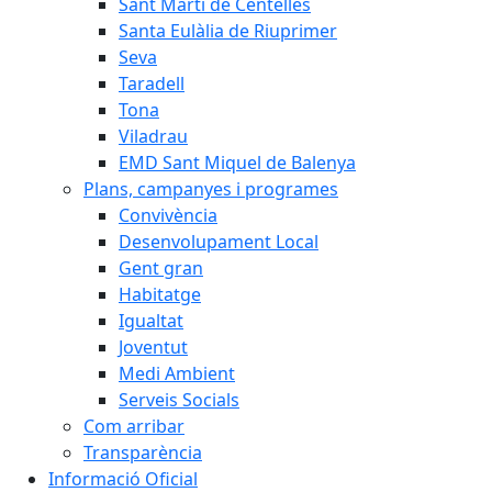
Sant Martí de Centelles
Santa Eulàlia de Riuprimer
Seva
Taradell
Tona
Viladrau
EMD Sant Miquel de Balenya
Plans, campanyes i programes
Convivència
Desenvolupament Local
Gent gran
Habitatge
Igualtat
Joventut
Medi Ambient
Serveis Socials
Com arribar
Transparència
Informació Oficial