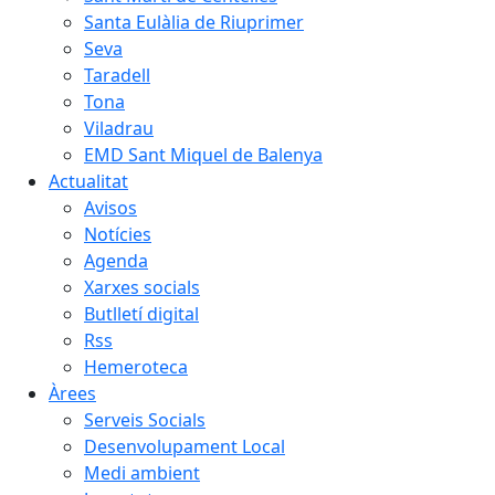
Santa Eulàlia de Riuprimer
Seva
Taradell
Tona
Viladrau
EMD Sant Miquel de Balenya
Actualitat
Avisos
Notícies
Agenda
Xarxes socials
Butlletí digital
Rss
Hemeroteca
Àrees
Serveis Socials
Desenvolupament Local
Medi ambient