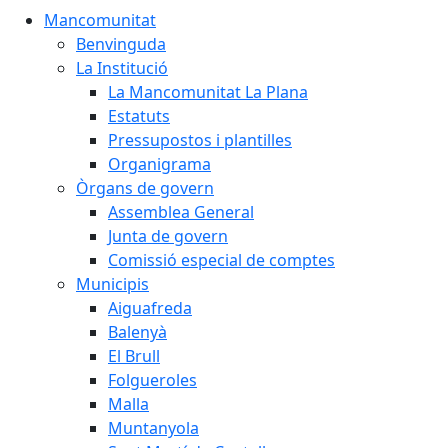
Mancomunitat
Benvinguda
La Institució
La Mancomunitat La Plana
Estatuts
Pressupostos i plantilles
Organigrama
Òrgans de govern
Assemblea General
Junta de govern
Comissió especial de comptes
Municipis
Aiguafreda
Balenyà
El Brull
Folgueroles
Malla
Muntanyola