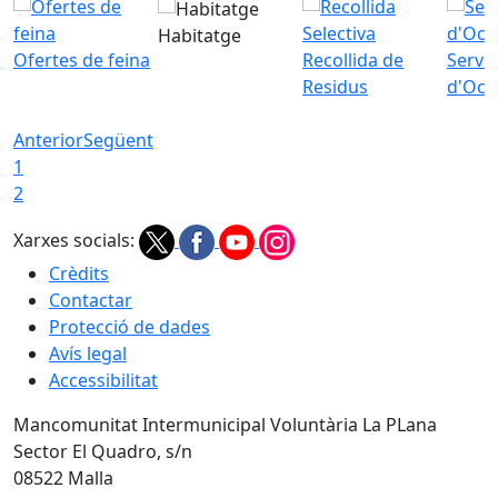
Habitatge
Ofertes de feina
Recollida de
Servei
Residus
d'Ocu
Anterior
Següent
1
2
Xarxes socials:
Crèdits
Contactar
Protecció de dades
Avís legal
Accessibilitat
Mancomunitat Intermunicipal Voluntària La PLana
Sector El Quadro, s/n
08522 Malla