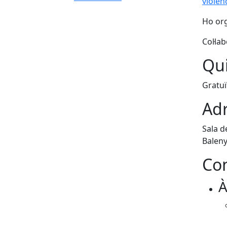
violèn
Ho org
Col·la
Qui
Gratuï
Adr
Sala de
Balen
Con
À
Fa