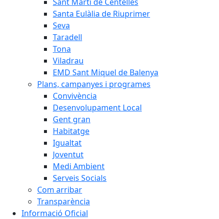
Sant Martí de Centelles
Santa Eulàlia de Riuprimer
Seva
Taradell
Tona
Viladrau
EMD Sant Miquel de Balenya
Plans, campanyes i programes
Convivència
Desenvolupament Local
Gent gran
Habitatge
Igualtat
Joventut
Medi Ambient
Serveis Socials
Com arribar
Transparència
Informació Oficial