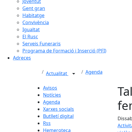
Joventut
Gent gran
Habitatge
Convivència
Igualtat
El Rusc
Serveis Funeraris
Programa de Formació i Inserció (PFI)
Adreces
Agenda
Actualitat
Ta
Avisos
Notícies
fe
Agenda
Xarxes socials
Butlletí digital
Dissab
Rss
Activi
Hemeroteca