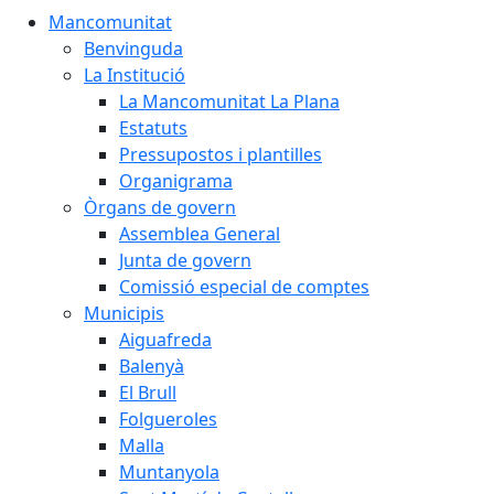
Mancomunitat
Benvinguda
La Institució
La Mancomunitat La Plana
Estatuts
Pressupostos i plantilles
Organigrama
Òrgans de govern
Assemblea General
Junta de govern
Comissió especial de comptes
Municipis
Aiguafreda
Balenyà
El Brull
Folgueroles
Malla
Muntanyola