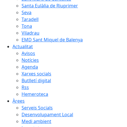
Santa Eulàlia de Riuprimer
Seva
Taradell
Tona
Viladrau
EMD Sant Miquel de Balenya
Actualitat
Avisos
Notícies
Agenda
Xarxes socials
Butlletí digital
Rss
Hemeroteca
Àrees
Serveis Socials
Desenvolupament Local
Medi ambient