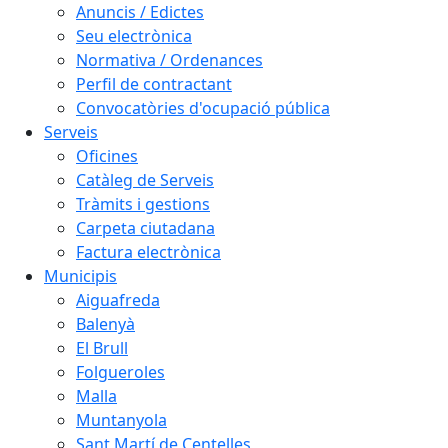
Anuncis / Edictes
Seu electrònica
Normativa / Ordenances
Perfil de contractant
Convocatòries d'ocupació pública
Serveis
Oficines
Catàleg de Serveis
Tràmits i gestions
Carpeta ciutadana
Factura electrònica
Municipis
Aiguafreda
Balenyà
El Brull
Folgueroles
Malla
Muntanyola
Sant Martí de Centelles