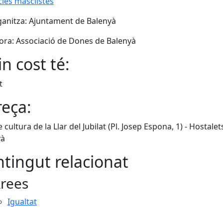
cies masclistes
anitza: Ajuntament de Balenyà
bora: Associació de Dones de Balenyà
n cost té:
t
eça:
 cultura de la Llar del Jubilat (Pl. Josep Espona, 1) - Hostalet
yà
tingut relacionat
rees
Igualtat
cebook
X