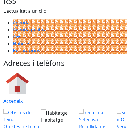
RSS
L'actualitat a un clic
Agenda
Agenda política
Avisos
Notícies
Publicacions
Adreces i telèfons
Accedeix
Habitatge
Ofertes de feina
Recollida de
Servei