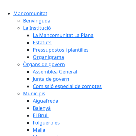
Cercar:
Mancomunitat
Benvinguda
La Institució
La Mancomunitat La Plana
Estatuts
Pressupostos i plantilles
Organigrama
Òrgans de govern
Assemblea General
Junta de govern
Comissió especial de comptes
Municipis
Aiguafreda
Balenyà
El Brull
Folgueroles
Malla