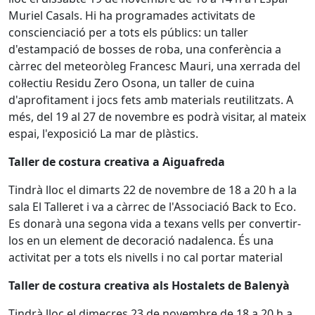
Muriel Casals. Hi ha programades activitats de
conscienciació per a tots els públics: un taller
d'estampació de bosses de roba, una conferència a
càrrec del meteoròleg Francesc Mauri, una xerrada del
col·lectiu Residu Zero Osona, un taller de cuina
d'aprofitament i jocs fets amb materials reutilitzats. A
més, del 19 al 27 de novembre es podrà visitar, al mateix
espai, l'exposició La mar de plàstics.
Taller de costura creativa a Aiguafreda
Tindrà lloc el dimarts 22 de novembre de 18 a 20 h a la
sala El Talleret i va a càrrec de l'Associació Back to Eco.
Es donarà una segona vida a texans vells per convertir-
los en un element de decoració nadalenca. És una
activitat per a tots els nivells i no cal portar material
Taller de costura creativa als Hostalets de Balenyà
Tindrà lloc el dimecres 23 de novembre de 18 a 20 h a