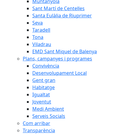
Muntanyola
Sant Martí de Centelles
Santa Eulàlia de Riuprimer
Seva
Taradell
Tona
Viladrau
EMD Sant Miquel de Balenya
Plans, campanyes i programes
Convivència
Desenvolupament Local
Gent gran
Habitatge
Igualtat
Joventut
Medi Ambient
Serveis Socials
Com arribar
Transparència