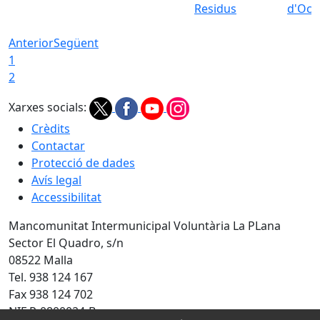
Residus
d'Ocu
Anterior
Següent
1
2
Xarxes socials:
Crèdits
Contactar
Protecció de dades
Avís legal
Accessibilitat
Mancomunitat Intermunicipal Voluntària La PLana
Sector El Quadro, s/n
08522 Malla
Tel. 938 124 167
Fax 938 124 702
NIF P-0800024-B