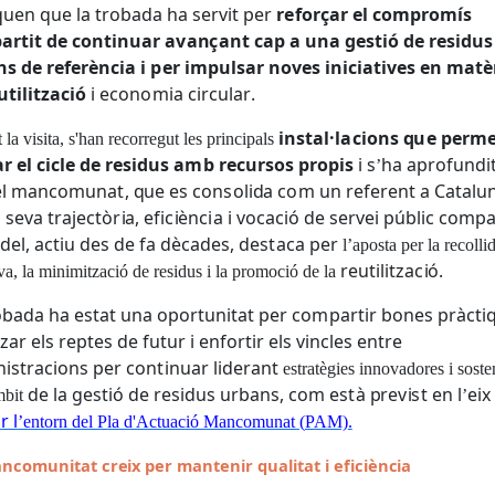
q
uen que
l
a
t
r
o
b
a
d
a ha
s
e
r
v
i
t
p
er
r
ef
o
rçar
e
l
c
o
m
p
r
o
mís
p
a
r
tit
d
e c
o
n
t
i
n
uar
a
v
a
n
ç
a
n
t
c
ap a
u
n
a
g
e
st
i
ó
d
e
r
e
s
i
d
us
n
s
d
e r
e
f
e
r
è
n
cia i
p
e
r i
m
p
ul
s
ar
no
v
e
s i
n
ic
ia
t
i
ve
s
e
n m
a
t
è
u
tilit
z
a
c
i
ó
i econ
o
m
i
a c
i
r
cul
a
r
.
i
n
s
t
al
·
l
a
ci
o
n
s
q
u
e
p
e
r
m
t
l
a v
i
s
i
t
a,
s'
han r
e
co
rr
egut
l
es
p
r
i
nc
i
p
a
l
s
ar
e
l cic
l
e
d
e r
e
si
d
us a
m
b recur
s
o
s
p
r
op
is
i
s
ha ap
r
of
u
n
d
i
’
el
m
ancom
u
n
a
t
,
q
ue es con
s
o
l
id
a c
o
m
u
n r
e
f
e
re
nt a
C
a
t
a
l
u
a
s
eva
t
r
ajec
t
ò
r
i
a, e
fi
c
i
ènc
i
a i vocac
i
ó
d
e
s
e
r
v
ei
p
ú
b
l
i
c com
p
o
d
e
l
, a
cti
u
d
es
d
e fa
d
èc
a
d
e
s
,
d
e
s
t
a
c
a
p
er
l
’
ap
o
st
a
p
e
r
l
a
r
eco
l
l
i
r
eu
t
i
l
i
t
z
a
c
i
ó.
v
a,
l
a m
i
n
i
m
i
tz
a
c
i
ó
d
e r
e
s
id
us i
l
a
pr
o
moc
i
ó de
l
a
o
b
a
d
a ha e
st
at una o
p
o
r
t
u
n
i
t
at
p
er co
m
p
a
r
t
i
r
b
o
nes
p
r
à
ct
i
tz
ar
e
l
s
r
e
p
t
es
d
e fu
t
ur i en
f
o
r
t
i
r e
l
s v
i
n
c
l
es ent
r
e
n
i
st
r
a
c
i
ons
p
er con
t
i
nu
a
r
l
i
d
e
r
a
nt
e
st
r
a
t
èg
i
es
i
nn
o
v
ad
o
r
es i
s
o
st
e
d
e
l
a
g
e
st
i
ó de
r
e
si
d
us ur
b
an
s
, com e
st
à
pr
e
v
i
s
t en l
e
i
x
m
b
i
t
’
a
r l
’ento
r
n del P
l
a d'Actuac
i
ó Mancomunat
(
PA
M)
.
a
n
c
om
u
n
i
t
at
c
re
ix
p
er
m
a
n
t
e
n
ir
q
u
a
l
i
tat i
e
f
i
c
iè
n
c
ia