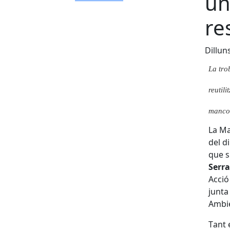
un
re
Dilluns
La
t
r
o
reu
t
i
l
it
m
a
n
c
o
La
M
d
e
l
di
q
ue
s
S
e
r
r
A
cc
i
j
un
t
A
m
bi
T
ant 