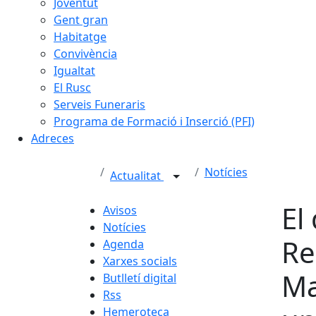
Joventut
Gent gran
Habitatge
Convivència
Igualtat
El Rusc
Serveis Funeraris
Programa de Formació i Inserció (PFI)
Adreces
Notícies
Actualitat
El
Avisos
Notícies
Re
Agenda
Xarxes socials
Ma
Butlletí digital
Rss
Hemeroteca