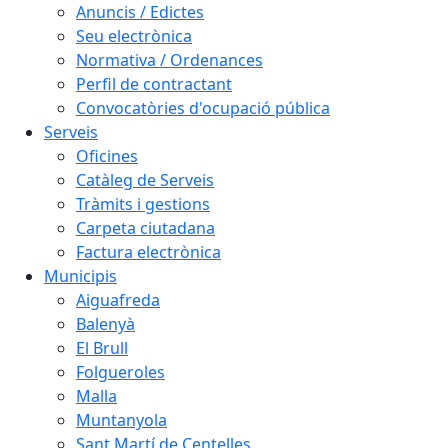
Anuncis / Edictes
Seu electrònica
Normativa / Ordenances
Perfil de contractant
Convocatòries d'ocupació pública
Serveis
Oficines
Catàleg de Serveis
Tràmits i gestions
Carpeta ciutadana
Factura electrònica
Municipis
Aiguafreda
Balenyà
El Brull
Folgueroles
Malla
Muntanyola
Sant Martí de Centelles