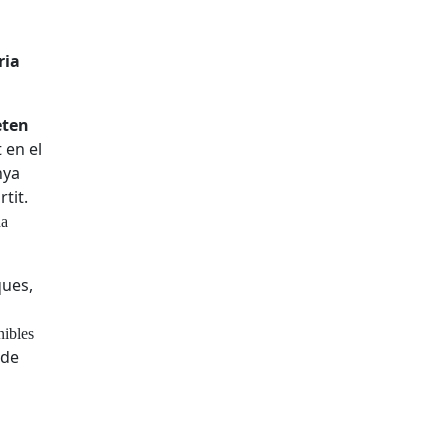
ria
e
t
e
n
t en
e
l
nya
a
r
t
i
t
.
d
a
q
u
e
s
,
n
i
b
l
es
d
e