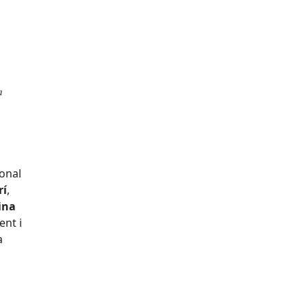
a
on
a
l
r
í
,
i
n
a
ent i
a