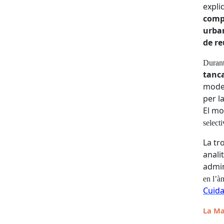
e
x
pl
i
c
o
m
ur
b
a
d
e re
D
uran
t
a
n
c
m
o
d
p
er
l
E
l m
s
e
l
ec
t
i
La
t
r
ana
li
a
d
m
i
en
l
’
à
C
ui
d
L
a M