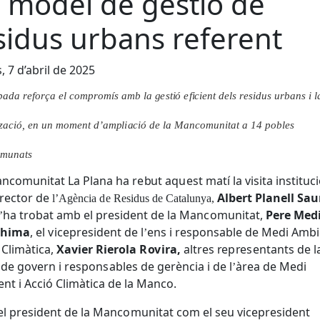
 model de gestió de
sidus urbans referent
, 7 d’abril de 2025
bad
a r
e
fo
r
ça el c
o
m
p
r
o
m
í
s
a
m
b la
g
e
st
i
ó
e
f
i
c
i
e
nt
d
el
s
r
e
s
i
d
us urb
a
ns i l
z
a
c
i
ó
,
e
n un
m
om
e
nt
d
’
a
m
p
l
i
a
c
ió
d
e la Ma
n
co
m
unit
a
t a
1
4
p
o
b
l
e
s
m
un
at
s
anc
o
mu
n
i
t
at La
P
l
a
na ha
r
e
b
ut aq
u
e
s
t matí
l
a v
i
s
i
t
a
i
n
st
i
t
u
c
i
r
ec
t
or
d
e
A
l
b
e
rt
P
l
a
n
e
ll S
a
u
l
’A
gència
d
e Re
si
d
us
d
e
C
a
t
a
l
unya,
ha
t
r
o
b
at amb
e
l
pr
e
si
d
e
nt
d
e la
M
an
c
o
m
unita
t
,
Pere
M
e
d
’
a
h
i
m
a
,
el
v
i
c
e
p
r
e
si
d
ent
d
e
l
ens i
r
e
s
p
o
n
s
ab
l
e de M
e
d
i
A
m
b
i
’
ó
C
l
i
mà
t
i
c
a
,
X
avier Ri
e
r
o
la
R
o
v
ira,
a
l
t
r
es
r
e
p
r
e
s
ent
a
nts
d
e l
a
d
e go
v
e
r
n i
r
e
s
p
on
s
a
b
l
es
d
e ge
r
ènc
i
a i
d
e
l
à
r
e
a
d
e
M
e
d
i
’
e
nt i
A
cc
i
ó
Cl
i
màt
i
ca
d
e la
M
a
nco.
el
p
r
e
s
i
d
ent
d
e la
M
anc
o
mun
i
t
at c
o
m el
s
eu v
i
c
e
pr
e
si
d
e
nt