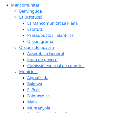
Mancomunitat
Benvinguda
La Institució
La Mancomunitat La Plana
Estatuts
Pressupostos i plantilles
Organigrama
Òrgans de govern
Assemblea General
Junta de govern
Comissió especial de comptes
Municipis
Aiguafreda
Balenyà
El Brull
Folgueroles
Malla
Muntanyola