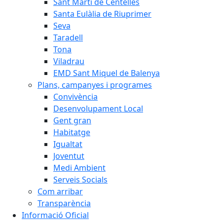
Sant Martí de Centelles
Santa Eulàlia de Riuprimer
Seva
Taradell
Tona
Viladrau
EMD Sant Miquel de Balenya
Plans, campanyes i programes
Convivència
Desenvolupament Local
Gent gran
Habitatge
Igualtat
Joventut
Medi Ambient
Serveis Socials
Com arribar
Transparència
Informació Oficial