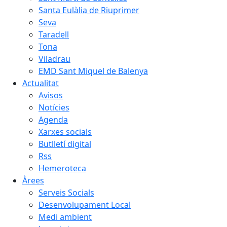
Santa Eulàlia de Riuprimer
Seva
Taradell
Tona
Viladrau
EMD Sant Miquel de Balenya
Actualitat
Avisos
Notícies
Agenda
Xarxes socials
Butlletí digital
Rss
Hemeroteca
Àrees
Serveis Socials
Desenvolupament Local
Medi ambient