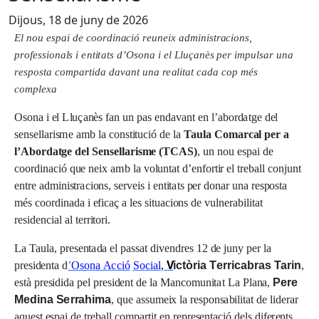
Dijous, 18 de juny de 2026
E
l
n
ou
e
s
pa
i
d
e c
o
o
r
d
i
n
a
c
i
ó
r
e
un
e
i
x
ad
m
i
n
i
s
t
r
a
c
i
on
s
,
p
r
o
f
e
ssi
on
a
l
s i
e
n
t
i
t
a
t
s
d
’
O
s
ona i
e
l
L
l
u
ç
a
nès
p
e
r
i
m
p
u
l
s
a
r una
r
e
s
p
o
s
t
a c
om
pa
r
t
i
d
a
da
va
n
t una
r
e
a
li
t
a
t c
a
da c
o
p m
é
s
c
om
p
l
e
x
a
O
son
a i
e
l
L
lu
ça
nè
s
f
a
n
u
n
p
a
s
end
ava
n
t
e
n
l
’
a
bo
r
d
a
t
g
e
de
l
sen
s
e
ll
ar
i
s
m
e
a
m
b
l
a
c
ons
t
i
t
u
c
i
ó
d
e
l
a
Ta
u
l
a
C
o
m
ar
c
a
l p
e
r a
l
’
A
b
o
r
d
a
t
g
e d
e
l
S
e
n
se
l
l
ar
i
s
m
e (T
C
A
S
)
,
u
n
no
u
esp
a
i
d
e
c
oo
r
d
i
n
ac
i
ó
q
u
e
ne
i
x
a
m
b
l
a
v
o
lu
n
t
a
t
d
’
e
n
f
o
r
t
i
r
e
l tr
e
b
a
l
l
c
on
j
u
n
t
en
tre
a
d
m
i
n
i
s
tr
ac
i
ons
,
se
rv
e
i
s i
en
t
i
t
a
ts
pe
r
don
a
r
u
n
a
r
espos
ta
m
é
s
c
oo
r
d
i
n
a
d
a i
e
fi
c
a
ç a
l
e
s
s
i
t
u
ac
i
on
s
d
e
v
ul
ne
ra
b
ili
t
a
t
r
e
s
i
d
en
c
i
a
l
a
l t
e
rr
i
t
o
r
i
.
L
a Tau
l
a
,
p
r
esen
t
a
d
a
e
l
p
a
ss
a
t
d
i
v
end
r
e
s
1
2
d
e
j
u
n
y
pe
r
l
a
V
p
r
es
i
den
ta
d
’
O
son
a
A
cc
i
ó
S
o
c
i
a
l
,
i
c
t
ò
r
i
a
T
e
r
r
i
c
ab
r
as
T
ar
i
n
,
es
tà
p
r
es
i
d
i
d
a
pe
l p
r
es
i
den
t
d
e
l
a Ma
n
c
o
m
u
n
i
t
a
t
L
a
Pl
a
n
a
,
P
e
r
e
M
e
d
i
na
S
e
r
r
ah
i
m
a
,
q
u
e
a
ss
u
m
e
i
x
l
a
r
espons
a
b
ili
t
a
t
d
e
l
i
de
ra
r
a
q
u
es
t
esp
a
i
d
e tr
e
b
a
l
l
c
o
m
p
ar
t
i
t
e
n
r
ep
r
esen
t
ac
i
ó
de
l
s
d
if
e
r
en
ts