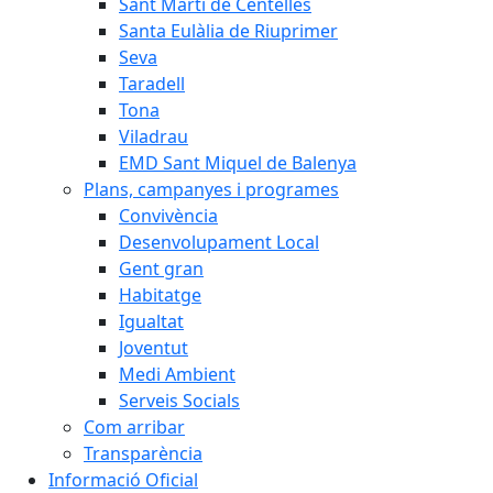
Sant Martí de Centelles
Santa Eulàlia de Riuprimer
Seva
Taradell
Tona
Viladrau
EMD Sant Miquel de Balenya
Plans, campanyes i programes
Convivència
Desenvolupament Local
Gent gran
Habitatge
Igualtat
Joventut
Medi Ambient
Serveis Socials
Com arribar
Transparència
Informació Oficial