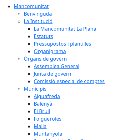
Mancomunitat
Benvinguda
La Institució
La Mancomunitat La Plana
Estatuts
Pressupostos i plantilles
Organigrama
Òrgans de govern
Assemblea General
Junta de govern
Comissió especial de comptes
Municipis
Aiguafreda
Balenyà
El Brull
Folgueroles
Malla
Muntanyola