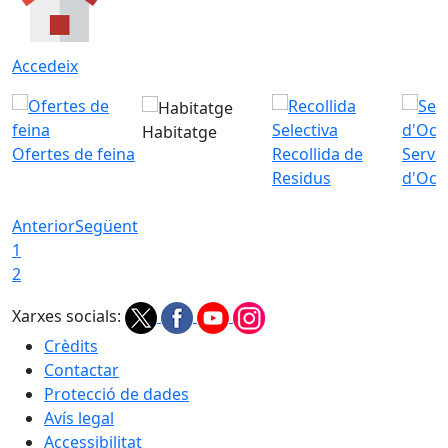
Accedeix
Habitatge
Ofertes de feina
Recollida de
Servei
Residus
d'Ocu
Anterior
Següent
1
2
Xarxes socials:
Crèdits
Contactar
Protecció de dades
Avís legal
Accessibilitat