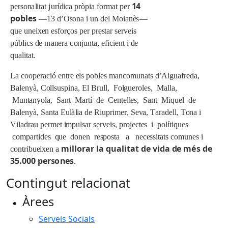
1
4
pe
r
son
a
li
t
a
t
j
u
r
í
d
i
c
a
p
r
òp
i
a
f
o
r
m
a
t
pe
r
p
o
b
le
s
—
1
3
d
’
O
son
a i
u
n
de
l M
o
i
a
nè
s
—
q
u
e
u
ne
i
xe
n
es
f
o
rç
o
s
pe
r
p
r
es
t
a
r
se
rv
e
i
s
p
ú
b
li
c
s
d
e
m
a
ne
r
a
c
o
n
j
u
n
t
a
,
efi
c
i
en
t i
d
e
q
u
a
li
t
a
t
.
L
a
c
oope
rac
i
ó
en
tre
e
l
s
pob
l
e
s
m
a
n
c
o
m
u
n
a
ts
d
’
A
i
g
u
a
f
r
ed
a
,
Ba
l
en
y
à
,
C
o
ll
s
u
sp
i
n
a
, El
Br
ull
,
F
o
l
g
u
e
r
o
l
es
, Ma
ll
a
,
M
un
t
a
n
y
o
l
a
,
Sa
n
t
M
ar
tí
d
e
C
en
t
e
ll
es
,
Sa
n
t M
iq
u
e
l
d
e
Ba
l
en
yà
,
Sa
n
t
a E
u
l
à
li
a
d
e
R
iu
p
r
i
m
e
r
,
S
e
v
a
,
T
ara
d
e
ll
, T
on
a i
V
il
a
d
ra
u
pe
r
m
e
t
i
m
p
ul
s
a
r
se
rv
e
i
s
,
p
r
o
j
e
c
t
e
s i
po
lí
t
iq
u
e
s
c
o
m
p
ar
t
ide
s
q
u
e
done
n
r
espos
ta a
n
e
c
ess
i
t
a
ts
c
o
m
u
ne
s i
m
i
l
l
o
rar
l
a q
u
a
li
t
at
d
e v
i
da
d
e
mé
s de
c
on
tr
i
b
u
e
i
xe
n a
35
.
0
0
0 p
e
r
s
o
n
e
s
.
Contingut relacionat
Àrees
Serveis Socials