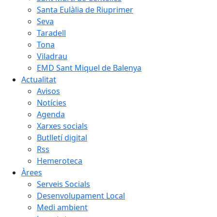
Santa Eulàlia de Riuprimer
Seva
Taradell
Tona
Viladrau
EMD Sant Miquel de Balenya
Actualitat
Avisos
Notícies
Agenda
Xarxes socials
Butlletí digital
Rss
Hemeroteca
Àrees
Serveis Socials
Desenvolupament Local
Medi ambient