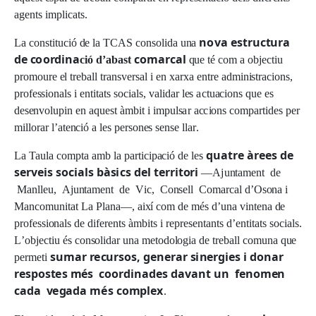
ag
en
ts
i
m
p
li
ca
t
s
.
n
o
va
e
st
ru
c
t
ura
L
a
c
ons
t
i
t
u
c
i
ó
d
e
l
a T
C
AS
c
onso
li
d
a
u
n
a
d
e
c
oo
r
d
i
n
a
c
o
m
ar
c
a
l
c
i
ó d
’
ab
a
s
t
q
u
e té
c
o
m a
ob
j
e
c
t
i
u
p
r
o
m
o
u
r
e
e
l tr
e
b
a
l
l tr
a
ns
v
e
r
s
a
l i
e
n
x
ar
x
a
en
tre
a
d
m
i
n
i
s
tr
ac
i
ons
,
p
r
o
f
ess
i
on
a
l
s i
en
t
i
t
a
ts
s
o
c
i
a
l
s
,
va
li
d
a
r
l
e
s
ac
t
u
a
c
i
on
s
q
u
e
e
s
desen
v
o
lu
p
i
n
e
n
a
q
u
es
t
à
m
b
i
t i
i
m
p
ul
s
a
r
a
c
c
i
on
s
c
o
m
p
ar
t
ide
s
pe
r
m
ill
o
ra
r
l
’
a
t
e
n
c
i
ó a
l
e
s
pe
r
sone
s
sens
e
l
l
ar
.
q
u
a
t
re àr
e
e
s
d
e
L
a Tau
l
a
c
o
m
p
ta
a
m
b
l
a
p
ar
t
i
c
i
p
a
c
i
ó
d
e
l
e
s
s
e
r
v
ei
s
s
o
c
i
a
l
s
b
à
s
i
c
s d
e
l
t
e
r
r
i
t
o
ri
—A
j
u
n
t
a
m
en
t
d
e
Ma
nll
e
u
, A
j
u
n
t
a
m
en
t
d
e
V
i
c
,
C
onse
l
l
C
o
m
a
rca
l
d
’
O
son
a i
Ma
n
c
o
m
u
n
i
t
a
t
L
a
Pl
a
n
a
—,
a
i
x
í
c
o
m
d
e
m
é
s
d
’
u
n
a
v
i
n
t
en
a
d
e
p
r
o
f
e
ss
i
on
a
l
s
d
e
d
if
e
r
en
t
s
à
m
b
i
ts i
r
ep
r
e
sen
t
a
n
ts
d
’
e
n
t
i
t
a
ts
s
o
c
i
a
l
s
.
L
’
o
b
j
e
c
t
i
u
é
s
c
onso
li
d
a
r
u
n
a
m
e
t
odo
l
o
g
i
a
d
e tr
e
b
a
l
l
c
o
m
u
n
a
q
u
e
s
umar
r
e
c
ur
s
o
s
,
g
e
n
e
rar
s
i
n
e
r
g
i
e
s i d
o
nar
pe
r
m
e
ti
r
e
s
p
o
s
t
e
s
m
é
s
c
oo
r
d
i
n
ad
e
s davant un
f
e
n
o
m
e
n
c
a
d
a
v
e
g
ada m
é
s
c
o
m
p
l
e
x
.