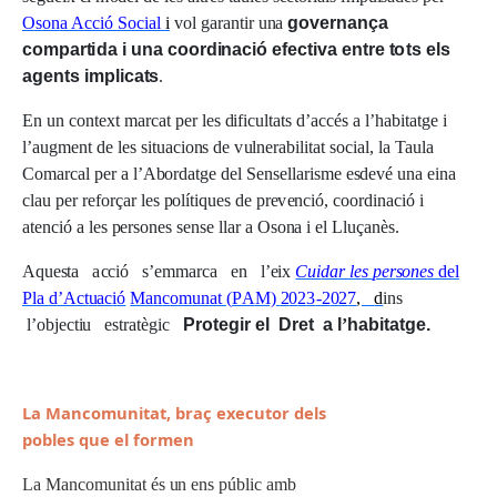
O
s
o
n
a A
cc
i
ó
S
o
c
i
a
l
i
v
o
l
ga
r
a
n
t
i
r
u
n
a
g
o
v
e
rn
a
n
ç
a
c
o
mp
a
r
t
i
da
i una
c
o
o
r
d
i
na
c
i
ó
e
f
e
c
t
i
va
e
n
t
r
e
t
o
t
s
el
s
a
g
e
n
t
s
i
m
p
li
c
a
t
s
.
En
u
n
c
on
t
ex
t
m
arca
t
pe
r
l
e
s
d
ifi
c
ul
t
a
ts
d
’
ac
c
é
s a
l
’
h
a
b
i
t
a
t
g
e i
l
’
a
u
g
m
en
t
d
e
l
e
s
s
i
t
u
ac
i
on
s
d
e
v
ul
ne
ra
b
i
l
i
t
a
t
so
c
i
a
l
,
l
a Tau
l
a
C
o
m
a
r
ca
l
pe
r a
l
’A
bo
r
d
a
t
g
e
de
l
S
ense
ll
ar
i
s
m
e
esde
v
é
u
n
a
e
i
n
a
c
l
a
u
pe
r
r
e
f
o
rça
r
l
e
s
po
lí
t
iq
u
e
s
d
e
p
r
e
v
en
c
i
ó
,
c
oo
r
d
i
n
ac
i
ó i
a
t
en
ci
ó a
l
e
s
pe
r
sone
s
s
ens
e
l
l
a
r a
O
son
a i
e
l
L
lu
ça
nès
.
A
q
u
es
ta
a
c
c
i
ó
s
’
e
m
m
a
r
c
a
e
n
l
’
ei
x
Cui
da
r
l
e
s
pe
r
sone
s
d
el
Pl
a
d
’Act
u
ac
i
ó
Ma
n
c
o
m
u
n
a
t
(
P
A
M)
2
0
2
3
-2
0
2
7
,
d
i
n
s
l
’
o
b
j
e
c
t
i
u
es
tr
a
t
è
g
i
c
P
r
o
t
e
g
i
r
e
l
D
r
e
t a
l
’
ha
b
i
t
a
t
g
e
.
L
a M
a
n
c
o
m
u
n
it
a
t,
br
a
ç e
x
e
c
u
t
o
r d
e
ls
p
ob
l
es
q
u
e el
f
o
r
m
en
L
a Ma
n
c
o
m
u
n
i
t
a
t
é
s
u
n
en
s
p
ú
b
li
c
a
m
b