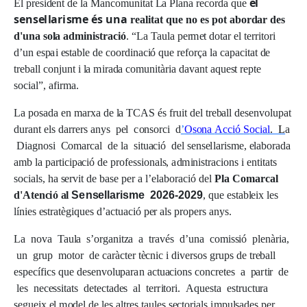
e
l
El
p
r
es
i
den
t
d
e
l
a Ma
n
c
o
m
u
n
i
t
a
t
L
a
Pl
a
n
a
r
e
c
o
r
d
a
q
u
e
s
e
n
se
l
l
ar
i
s
m
e
é
s una
r
e
a
li
t
at
q
ue no
e
s
p
o
t a
b
o
r
d
ar
d
e
s
d'u
n
a
s
o
l
a ad
m
i
n
i
st
r
a
c
i
ó
. “
L
a Tau
l
a
pe
r
m
e
t
do
t
a
r
e
l t
e
rr
i
t
o
r
i
d
’
u
n
esp
a
i
es
t
a
b
l
e
d
e
c
oo
r
d
i
n
ac
i
ó
q
u
e
r
e
f
o
rç
a
l
a
c
a
p
ac
i
t
a
t
d
e
tr
e
b
a
l
l
c
on
j
u
n
t i
l
a
m
i
ra
d
a
c
o
m
u
n
i
t
à
r
i
a
d
a
v
a
n
t
a
q
u
es
t r
e
p
te
so
c
i
a
l
”,
a
fi
r
m
a
.
L
a
pos
a
d
a
e
n
m
ar
x
a
d
e
l
a T
C
AS
é
s
f
r
ui
t
de
l tr
e
b
a
l
l
desen
v
o
l
u
p
a
t
d
u
ra
n
t
e
l
s
d
arr
e
r
s
a
n
y
s
pe
l
c
onso
r
c
i d
’
O
son
a
A
cc
i
ó
S
o
c
i
a
l
.
L
a
D
i
ag
nos
i
C
o
m
a
r
ca
l
d
e
l
a
s
i
t
u
a
c
i
ó
de
l
sense
l
l
ar
i
s
m
e
,
e
l
a
bo
ra
d
a
a
m
b
l
a
p
ar
t
i
c
i
p
a
c
i
ó
d
e
p
r
o
f
e
s
s
i
on
a
l
s
,
a
d
m
i
n
i
s
tr
ac
i
on
s i
en
t
i
t
a
ts
so
c
i
a
l
s
,
h
a
se
rv
i
t
d
e
b
a
s
e
pe
r a
l
’
e
l
a
bo
rac
i
ó
d
e
l
P
l
a
C
o
m
a
rc
a
l
d'
At
e
n
c
i
ó
a
l
S
e
n
s
e
l
l
a
r
i
s
m
e
2
0
2
6
-
2
0
2
9
,
q
u
e
es
t
a
b
l
e
i
x
l
e
s
lí
n
i
e
s
es
tr
a
t
è
g
i
q
u
e
s
d
’
ac
t
u
ac
i
ó
pe
r
a
l
s
p
r
ope
r
s
a
n
y
s
.
L
a
no
v
a Tau
l
a
s
’
o
r
g
a
n
i
t
z
a a
t
rav
é
s
d
’
u
n
a
c
o
m
i
ss
i
ó
p
l
en
àr
i
a
,
u
n
gr
u
p
m
o
t
o
r
d
e
ca
r
àc
t
e
r t
è
c
n
i
c i
d
i
v
e
r
so
s
gr
u
p
s
d
e tr
e
b
a
l
l
es
p
e
c
íf
i
c
s
q
u
e
d
e
sen
v
o
lu
p
ara
n
ac
t
u
a
c
i
on
s
c
on
cr
e
t
e
s a
p
ar
t
i
r
d
e
l
e
s
ne
c
ess
i
t
a
ts
de
t
e
c
t
a
de
s
a
l t
e
rr
i
t
o
r
i
. A
q
u
es
ta
es
tru
c
t
u
r
a
se
g
u
e
i
x
e
l
m
ode
l
d
e
l
e
s
a
l
tr
e
s t
a
ul
e
s
se
c
t
o
r
i
a
l
s
i
m
p
ul
s
a
de
s
pe
r