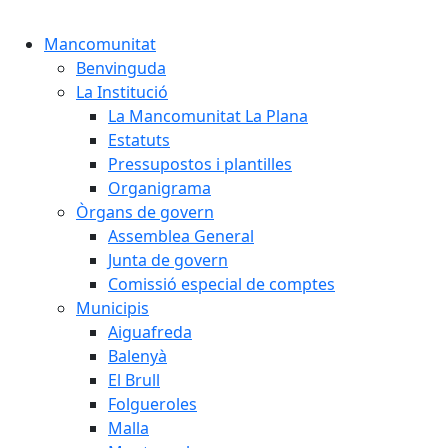
Mancomunitat
Benvinguda
La Institució
La Mancomunitat La Plana
Estatuts
Pressupostos i plantilles
Organigrama
Òrgans de govern
Assemblea General
Junta de govern
Comissió especial de comptes
Municipis
Aiguafreda
Balenyà
El Brull
Folgueroles
Malla