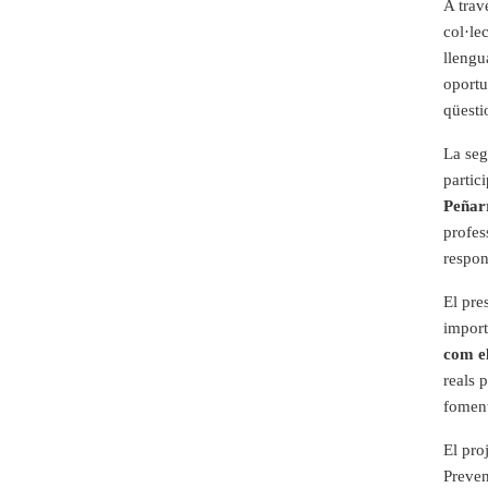
A
t
r
a
v
c
o
l
·
l
e
ll
e
n
g
u
o
p
o
r
t
u
q
ü
e
s
t
i
La
s
e
pa
r
t
i
c
i
P
e
ñ
a
r
p
r
o
f
e
s
r
e
s
p
o
E
l
p
r
e
i
m
p
o
r
t
c
om el
r
e
a
l
s
p
f
o
me
n
E
l
p
r
o
P
r
e
v
e