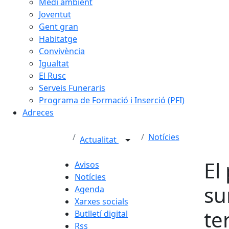
Medi ambient
Joventut
Gent gran
Habitatge
Convivència
Igualtat
El Rusc
Serveis Funeraris
Programa de Formació i Inserció (PFI)
Adreces
Notícies
Actualitat
El
Avisos
Notícies
su
Agenda
Xarxes socials
te
Butlletí digital
Rss