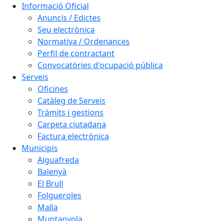
Informació Oficial
Anuncis / Edictes
Seu electrònica
Normativa / Ordenances
Perfil de contractant
Convocatòries d'ocupació pública
Serveis
Oficines
Catàleg de Serveis
Tràmits i gestions
Carpeta ciutadana
Factura electrònica
Municipis
Aiguafreda
Balenyà
El Brull
Folgueroles
Malla
Muntanyola