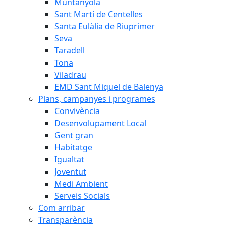
Muntanyola
Sant Martí de Centelles
Santa Eulàlia de Riuprimer
Seva
Taradell
Tona
Viladrau
EMD Sant Miquel de Balenya
Plans, campanyes i programes
Convivència
Desenvolupament Local
Gent gran
Habitatge
Igualtat
Joventut
Medi Ambient
Serveis Socials
Com arribar
Transparència