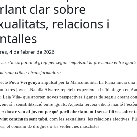
rlant clar sobre
xualitats, relacions i
ntalles
es, 4 de febrer de 2026
ov
e
s
s
’
i
nc
o
r
p
o
r
e
n
a
l
g
r
up
p
e
r
s
e
g
u
i
r
i
m
p
u
l
s
a
nt
l
a
p
r
e
v
e
nc
i
ó
e
n
t
r
e
ig
ua
l
 m
ir
ad
a c
rí
t
i
ca i
t
r
a
n
s
f
o
r
m
ad
o
r
a
j
e
c
t
e
P
o
c
a
V
er
g
on
y
a
i
m
p
u
l
s
a
t
p
e
r
l
a Ma
n
c
om
un
i
t
a
t
L
a P
l
a
na
i
n
i
c
i
a una
a
m
b
t
r
e
s
j
ov
e
s –
N
a
t
a
li
a A
l
va
r
e
z
r
e
p
ete
i
x
e
x
p
e
ri
è
nc
i
a i
s
’
hi
a
f
e
g
e
i
x
e
n Aa
 i L
a
i
a
V
il
a
-
q
ue
ap
o
r
te
n nov
e
s
p
e
rs
p
e
c
t
i
v
e
s i
g
a
nes
d
e
s
e
g
u
i
r c
r
e
a
nt c
o
v
e
nc
i
ó i
s
e
n
s
i
b
ili
t
z
a
c
i
ó
e
n
t
r
e
i
g
ua
ls
. A
q
u
e
s
t
a
te
r
c
e
r
a
e
d
i
c
i
ó
m
a
n
t
é
l
’e
ss
è
te
:
d
o
n
a
r
v
e
u
a
l j
o
v
e
n
t
p
e
r
q
u
è
p
a
r
li obe
r
t
a
m
e
n
t i
s
e
n
s
e
f
il
t
r
es
s
ob
r
e t
v
i
n
t
c
ont
i
n
u
e
n
s
e
n
t t
a
b
ú
, c
o
m
l
e
s
s
e
x
ua
li
t
a
t
s
,
l
e
s
r
e
l
a
c
i
ons
a
f
e
c
t
i
v
e
s
,
l
’
l
e
s
,
e
l c
o
n
s
um
d
e
d
r
o
g
u
e
s o
l
e
s v
i
o
l
è
nc
i
e
s m
a
s
c
l
is
te
s
.