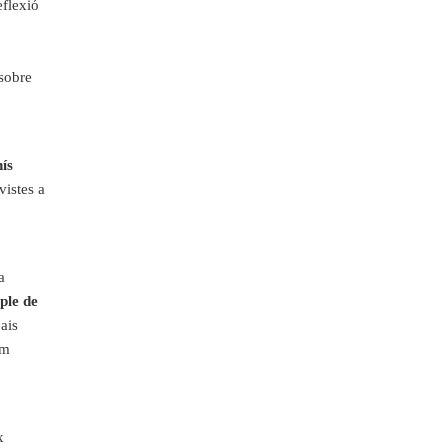
e
f
l
e
x
i
ó
s
o
b
r
e
n
ís
v
is
te
s a
a
p
le
d
e
pa
i
s
m
x