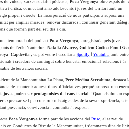
é
s
d
e v
í
d
e
o
s
,
x
a
r
x
e
s
s
oc
ia
l
s i
p
ò
d
ca
s
t
s
,
P
o
c
a
V
er
g
o
n
y
a
o
b
r
e
e
s
pa
i
s
d
e
r
c
t
i
va i c
rí
t
i
ca, c
o
n
n
e
c
t
a
nt
a
m
b
ad
o
l
e
s
c
e
n
t
s i
j
o
v
e
s
d
e
l
t
e
rri
t
o
r
i
a
m
b un
a
t
g
e
p
r
o
p
e
r i
d
ir
e
c
t
e
. La
i
n
c
o
r
p
o
r
a
c
i
ó
d
e nous
pa
r
t
i
c
i
p
a
n
t
s
s
upo
s
a una
n
i
t
a
t
p
e
r
a
m
p
li
a
r
m
ir
a
d
e
s
,
r
e
novar
d
is
c
u
rs
os i c
o
n
t
i
nu
a
r
g
e
ne
r
a
nt
d
i
à
l
e
g
ons
q
ue
f
o
r
me
n
pa
r
t
d
e
l
s
e
u
d
i
a a
d
i
a.
g
ona
t
em
p
o
r
ad
a
d
e
l
p
ò
d
ca
s
t
P
o
c
a
V
er
g
on
y
a
,
e
n
r
e
g
is
t
r
ad
a
p
e
l
s
j
ov
e
s
pa
n
t
s
d
e
l
’e
d
i
c
i
ó
a
n
te
ri
or –
N
a
t
a
lia Al
v
a
r
e
z
,
G
u
illem
C
o
d
i
n
a
F
ont i
G
e
i
r
o
y
a
C
a
pd
e
v
il
a
-
,
e
s
p
o
t v
e
u
r
e i
e
s
c
o
l
t
a
r a
Sp
o
t
i
f
y
Y
o
u
t
ub
e
,
am
b
e
n
t
r
e
si
on
a
l
s i c
r
e
ad
o
r
s
d
e c
o
n
t
i
n
g
ut
s
o
b
r
e
b
e
ne
s
t
a
r
em
o
c
i
on
a
l
,
r
e
l
a
c
i
ons i ús
n
s
ab
l
e
d
e
l
e
s
x
a
rx
e
s
s
oc
i
a
ls
.
si
d
e
nt
d
e
l
a Ma
n
c
om
un
i
t
a
t La P
l
a
n
a
,
P
ere Me
d
i
n
a
S
er
r
a
h
i
m
a
,
d
e
s
t
a
ca
l
à
nc
i
a
d
e
m
a
n
t
e
n
i
r
aq
u
e
s
t
t
i
p
us
d
’
i
n
i
c
ia
t
i
v
e
s
p
e
r
q
uè
s
upo
s
a una
e
x
e
m
s j
o
v
es
p
oden
s
er
pr
o
t
a
g
on
i
s
tes
d
el
c
a
n
v
i
s
o
c
i
a
l
.
“
Q
uan
e
l
s
d
onem
e
s
e
r
e
x
p
r
e
ss
a
r
-
s
e i
p
e
r c
o
n
s
t
r
u
i
r
m
iss
a
t
g
e
s
d
e
s
d
e
l
a
s
e
va
e
x
p
e
ri
è
nc
i
a
,
e
s
t
e
t
a
nt
p
r
e
v
e
nc
i
ó, c
o
nv
i
v
è
nc
i
a i c
om
un
i
t
at
”
,
e
x
p
o
s
a
.
j
e
c
t
e
P
o
c
a
V
er
g
on
y
a
f
o
r
m
a
pa
r
t
d
e
l
e
s
a
c
c
i
ons
d
e
l
R
u
s
c
,
e
l
s
e
r
v
e
i
d
e
nc
i
ó
e
n Con
d
u
c
te
s
d
e
R
is
c
d
e
l
a Ma
n
c
om
un
i
t
a
t
, i
s
’e
m
m
a
r
ca
d
i
ns
d
e
l
’e
i