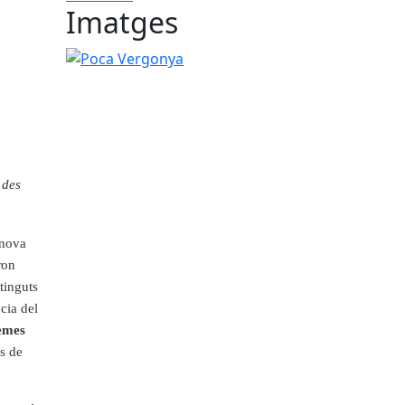
Imatges
Poca Vergonya
s
d
e
s
 nova
r
on
n
t
i
n
g
u
t
s
nc
i
a
d
e
l
e
m
es
ús
d
e