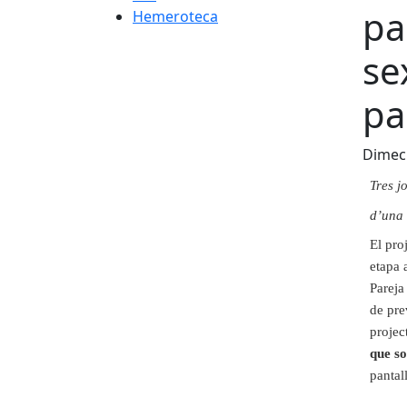
pa
Hemeroteca
se
pa
Dimecr
Tr
e
s
j
d
’
una
E
l
p
r
o
et
ap
a
P
a
r
e
j
a
d
e
p
r
e
p
r
o
j
e
c
q
u
e
s
o
pa
n
t
a
l