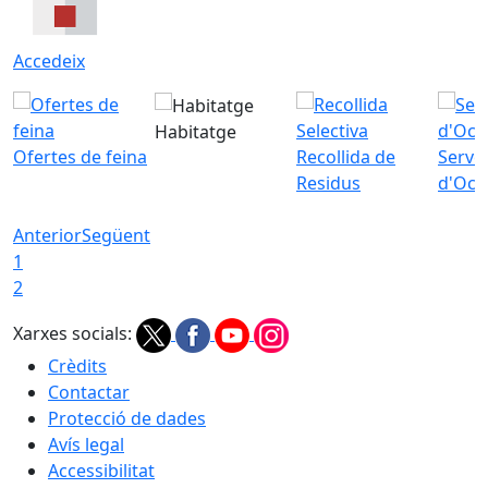
Accedeix
Habitatge
Ofertes de feina
Recollida de
Servei
Residus
d'Ocu
Anterior
Següent
1
2
Xarxes socials:
Crèdits
Contactar
Protecció de dades
Avís legal
Accessibilitat