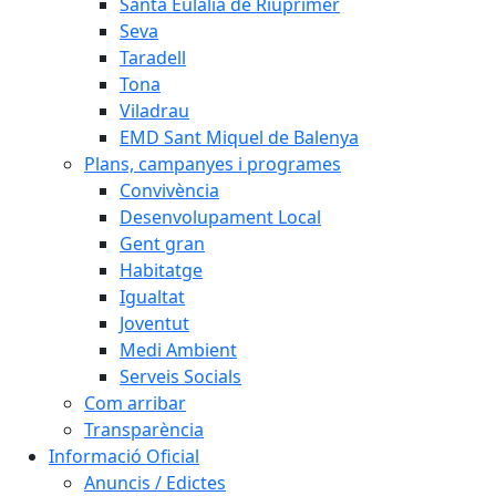
Santa Eulàlia de Riuprimer
Seva
Taradell
Tona
Viladrau
EMD Sant Miquel de Balenya
Plans, campanyes i programes
Convivència
Desenvolupament Local
Gent gran
Habitatge
Igualtat
Joventut
Medi Ambient
Serveis Socials
Com arribar
Transparència
Informació Oficial
Anuncis / Edictes