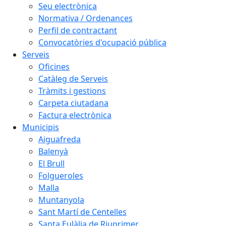
Seu electrònica
Normativa / Ordenances
Perfil de contractant
Convocatòries d'ocupació pública
Serveis
Oficines
Catàleg de Serveis
Tràmits i gestions
Carpeta ciutadana
Factura electrònica
Municipis
Aiguafreda
Balenyà
El Brull
Folgueroles
Malla
Muntanyola
Sant Martí de Centelles
Santa Eulàlia de Riuprimer