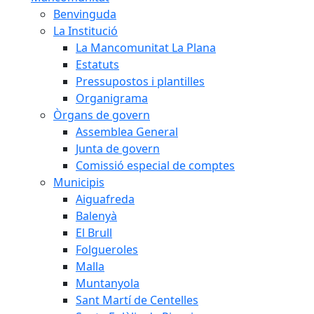
Benvinguda
La Institució
La Mancomunitat La Plana
Estatuts
Pressupostos i plantilles
Organigrama
Òrgans de govern
Assemblea General
Junta de govern
Comissió especial de comptes
Municipis
Aiguafreda
Balenyà
El Brull
Folgueroles
Malla
Muntanyola
Sant Martí de Centelles