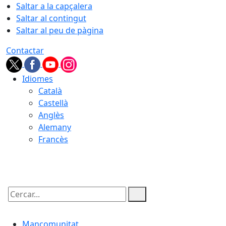
Saltar a la capçalera
Saltar al contingut
Saltar al peu de pàgina
Contactar
Idiomes
Català
Castellà
Anglès
Alemany
Francès
06.08.2026 | 11:30
Cercar:
Mancomunitat