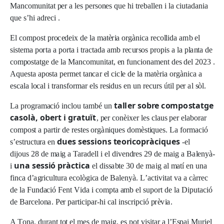
Ma
n
c
o
m
u
n
i
t
a
t
p
e
r a
l
e
s
pe
r
sone
s
q
u
e
h
i tr
e
b
a
ll
e
n i
l
a
c
iu
t
a
d
a
n
i
a
q
u
e
s
’
h
i
a
d
r
e
c
i .
El
c
o
m
pos
t
p
r
o
c
ede
i
x
d
e
l
a
m
a
t
è
r
i
a
o
r
gà
n
i
c
a
r
e
c
o
lli
d
a
a
m
b
e
l
s
i
s
t
e
m
a
po
r
ta a
p
o
r
ta i tr
ac
t
a
d
a
a
m
b
r
e
c
u
r
so
s
p
r
op
i
s a
l
a
p
l
a
n
ta
d
e
c
o
m
pos
t
a
t
g
e
d
e
l
a Ma
n
c
o
m
u
n
i
t
a
t,
e
n
fu
n
c
i
on
a
m
en
t
d
e
s
de
l 2
0
23 .
A
q
u
es
ta
a
pos
ta
pe
r
m
e
t ta
n
ca
r
e
l
c
i
c
l
e
d
e
l
a
m
a
t
è
r
i
a
o
rgà
n
i
c
a a
es
c
a
l
a
l
o
c
a
l i tr
a
ns
f
o
r
m
a
r
e
l
s
r
es
i
d
u
s
e
n
u
n
r
e
c
u
r
s
ú
t
i
l
pe
r
a
l
sò
l
.
t
a
l
le
r
s
o
b
r
e
c
o
mp
o
st
a
t
g
e
L
a
p
r
o
g
r
a
m
a
c
i
ó
i
n
c
l
o
u t
a
m
b
é
u
n
c
a
s
o
l
à,
o
b
e
rt i
g
ra
t
u
ït
,
pe
r
c
onè
i
xe
r
l
e
s
c
l
a
u
s
pe
r
e
l
a
bo
ra
r
c
o
m
pos
t a
p
a
r
t
i
r
d
e
r
es
t
e
s
o
rgà
n
i
q
u
e
s
do
m
ès
t
iq
u
es
.
L
a
f
o
r
m
ac
i
ó
d
u
e
s
s
e
ss
i
o
ns
t
eo
r
i
c
o
pr
à
c
i
q
u
e
s
s
’
e
s
tru
c
t
u
r
a
e
n
-
e
l
d
i
j
o
u
s
28
d
e
m
a
i
g a Ta
r
a
de
l
l i
e
l
d
i
v
end
r
e
s 29
d
e
m
a
i
g a
Ba
l
en
y
à
-
una
s
e
ss
i
ó p
r
à
c
t
i
c
a
i
e
l
d
i
ss
a
b
te
3
0
d
e
m
a
i
g
a
l
m
a
tí
e
n
u
n
a
fi
n
c
a
d
’
a
g
r
i
c
ul
t
u
r
a
e
c
o
l
ò
g
i
c
a
d
e
B
a
l
en
yà
.
L
’
a
c
t
i
v
i
t
a
t
v
a a
c
àrr
e
c
d
e
l
a
F
u
nd
a
c
i
ó
F
en
t
V
i
d
a i
c
o
m
p
ta
a
m
b
e
l
s
u
po
r
t
d
e
l
a
D
i
p
u
t
ac
i
ó
d
e
B
arc
e
l
on
a
.
P
e
r
p
ar
t
i
c
i
p
a
r
-
h
i
c
a
l
i
ns
cr
i
p
c
i
ó
p
r
è
v
i
a
.
A
T
on
a
,
d
u
ra
n
t t
o
t
e
l
m
e
s
d
e
m
a
i
g
,
e
s
po
t
v
i
s
i
t
a
r a
l
’E
sp
a
i M
u
r
i
e
l