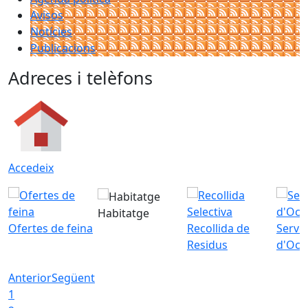
Avisos
Notícies
Publicacions
Adreces i telèfons
Accedeix
Habitatge
Ofertes de feina
Recollida de
Servei
Residus
d'Ocu
Anterior
Següent
1