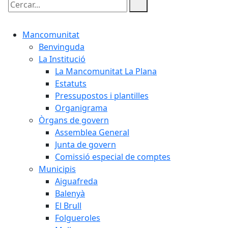
Cercar:
Mancomunitat
Benvinguda
La Institució
La Mancomunitat La Plana
Estatuts
Pressupostos i plantilles
Organigrama
Òrgans de govern
Assemblea General
Junta de govern
Comissió especial de comptes
Municipis
Aiguafreda
Balenyà
El Brull
Folgueroles