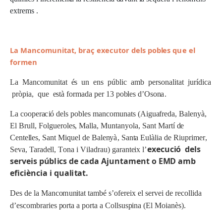
ex
tr
e
m
s .
L
a M
a
n
c
o
m
u
n
it
a
t,
br
a
ç e
x
e
c
u
t
o
r d
e
ls
p
ob
l
es
q
u
e el
f
o
r
m
en
L
a Ma
n
c
o
m
u
n
i
t
a
t
é
s
u
n
en
s
p
ú
b
li
c
a
m
b
pe
r
son
a
li
t
a
t
j
u
r
í
d
i
c
a
p
r
òp
i
a
,
q
u
e
es
tà
f
o
r
m
a
d
a
pe
r
1
3
pob
l
e
s
d
’
O
son
a
.
L
a
c
oope
r
a
c
i
ó
de
l
s
po
b
l
e
s
m
a
n
c
o
m
u
n
a
ts
(
A
i
g
u
a
f
r
ed
a
,
Ba
l
en
y
à
,
El
Br
ull
,
F
o
l
g
u
e
r
o
l
es
, Ma
ll
a
, M
un
t
a
n
y
o
l
a
,
Sa
n
t M
a
r
tí
d
e
C
en
t
e
ll
es
,
Sa
n
t M
iq
u
e
l
d
e
Ba
l
en
yà
,
Sa
n
t
a E
u
l
à
li
a
d
e
R
iu
p
r
i
m
e
r
,
e
x
e
c
u
c
i
ó
d
el
s
S
e
v
a
, Ta
r
a
de
ll
, T
on
a i
V
il
a
d
ra
u
)
gara
n
t
e
i
x
l
’
s
e
r
v
e
i
s p
ú
b
l
i
c
s de
c
a
da
A
j
u
n
t
a
m
e
nt o E
M
D
a
m
b
e
f
i
c
i
è
n
c
i
a i
q
ua
l
i
t
a
t
.
D
e
s
d
e
l
a Ma
n
c
o
m
u
n
i
t
a
t t
a
m
b
é
s
’
of
e
r
e
i
x
e
l
se
rv
e
i
d
e
r
e
c
o
ll
i
d
a
d
’
e
s
c
o
m
b
rar
i
e
s
po
r
ta a
po
r
ta a
C
o
ll
s
u
sp
i
n
a
(
El M
o
i
a
nès
)
.