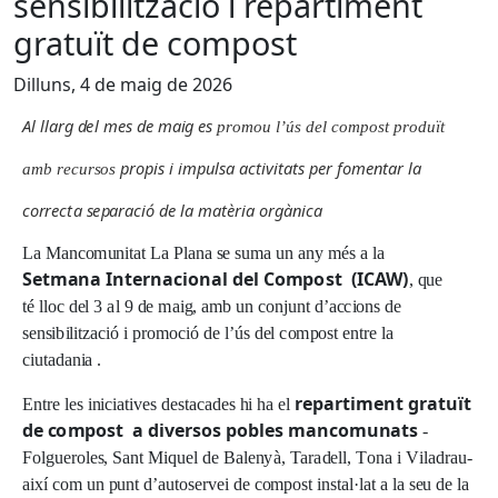
sensibilització i repartiment
gratuït de compost
Dilluns, 4 de maig de 2026
Al
ll
a
r
g
d
e
l m
e
s
d
e m
a
i
g
e
s
p
r
o
m
ou
l
’
ús
d
e
l c
om
p
o
s
t
p
r
o
d
u
ï
t
p
r
o
p
i
s
i
i
m
p
u
l
s
a
a
c
t
i
v
i
t
a
t
s
p
e
r
f
o
me
n
t
a
r
l
a
a
m
b
r
e
c
u
rs
os
c
o
rr
e
c
t
a
s
e
pa
r
a
c
i
ó
d
e
l
a m
a
t
è
r
i
a o
r
g
à
n
i
ca
L
a
M
a
n
c
o
m
u
n
i
t
a
t
L
a
Pl
a
n
a
s
e
s
u
m
a
u
n
a
n
y
m
é
s a
l
a
S
e
t
m
a
na
I
n
t
e
r
na
c
i
o
nal d
e
l
C
o
m
p
o
s
t (
I
C
A
W
)
,
q
u
e
té
ll
o
c
de
l 3
a
l 9
d
e
m
a
i
g
,
a
m
b
u
n
c
on
j
u
n
t
d
’
a
c
c
i
on
s
d
e
sens
i
b
ili
t
z
ac
i
ó i
p
r
o
m
o
c
i
ó
d
e
l
’
ú
s
de
l
c
o
m
pos
t
en
tre
l
a
c
iu
t
a
d
a
n
i
a .
r
e
par
t
i
m
e
nt
g
ra
t
u
ï
t
E
n
tre
l
e
s
i
n
i
c
i
a
t
i
v
e
s
des
t
aca
de
s
h
i
h
a
e
l
d
e
c
o
m
p
o
s
t a
d
i
v
e
r
s
o
s p
o
b
le
s ma
n
c
o
mu
n
a
t
s
-
F
o
l
g
u
e
r
o
l
es
,
S
a
n
t
Mi
q
u
e
l
d
e
Ba
l
en
y
à
,
T
ara
de
ll
, T
on
a i
V
il
a
d
ra
u-
a
i
x
í
c
o
m
u
n
p
u
n
t
d
’
a
u
t
ose
rv
e
i
d
e
c
o
m
pos
t
ins
t
a
l
·
l
a
t a
l
a
se
u
d
e
l
a