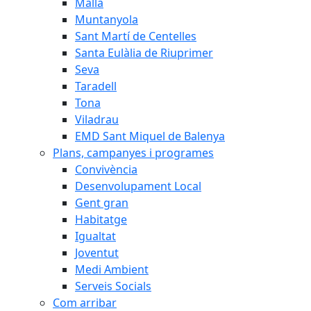
Malla
Muntanyola
Sant Martí de Centelles
Santa Eulàlia de Riuprimer
Seva
Taradell
Tona
Viladrau
EMD Sant Miquel de Balenya
Plans, campanyes i programes
Convivència
Desenvolupament Local
Gent gran
Habitatge
Igualtat
Joventut
Medi Ambient
Serveis Socials
Com arribar