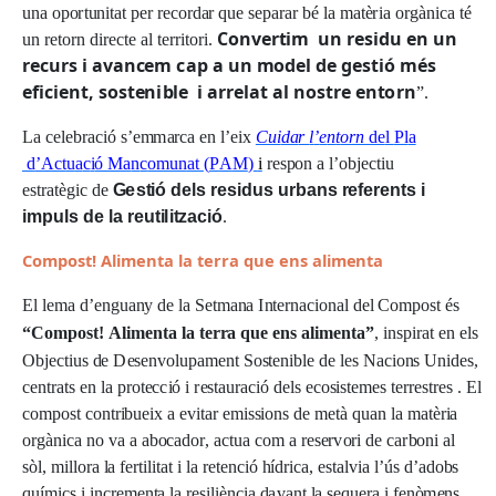
u
n
a
opo
r
t
u
n
i
t
a
t
p
e
r
r
e
c
o
r
d
a
r
q
u
e
sep
ara
r
b
é
l
a
m
a
t
è
r
i
a
o
rgà
n
i
c
a té
C
o
n
v
e
r
t
i
m
u
n
r
e
s
i
du
e
n un
u
n
r
e
t
o
r
n
d
i
r
e
c
te
a
l t
e
rr
i
t
o
r
i
.
r
e
c
urs i avan
c
e
m
c
ap a un
m
o
d
e
l de
g
e
st
i
ó m
é
s
e
f
i
c
i
e
n
t
,
s
o
st
e
n
i
b
l
e i ar
r
el
at al n
o
s
t
r
e
e
n
t
o
rn
”.
L
a
c
e
l
eb
rac
i
ó
s
’
e
m
m
a
r
c
a
e
n
l
’
ei
x
Cui
da
r
l
’
e
n
t
o
rn
de
l
Pl
a
d
’Act
u
a
c
i
ó Ma
n
c
o
m
u
n
at
(
P
A
M
)
i
r
espo
n a
l
’
o
b
j
e
c
t
i
u
es
tr
a
t
è
g
i
c
d
e
G
e
st
i
ó
d
el
s
r
e
s
i
dus
u
r
bans
r
e
f
e
r
e
n
t
s i
i
mp
u
l
s
d
e
l
a
r
e
u
t
i
li
t
z
a
c
i
ó
.
C
o
m
p
o
s
t!
A
li
m
e
n
ta la ter
r
a
q
u
e ens
a
li
m
e
n
ta
El
l
e
m
a
d
’
e
n
g
u
a
n
y
d
e
l
a
S
e
t
m
a
n
a
I
n
t
e
r
n
a
c
i
on
a
l
de
l
C
o
m
pos
t
é
s
“
C
o
m
p
o
st
!
A
li
m
e
n
t
a
l
a
t
e
r
r
a q
u
e
e
ns a
l
i
m
e
n
t
a
”
,
i
nsp
i
ra
t
e
n
e
l
s
O
b
j
e
c
t
i
u
s
d
e
D
esen
v
o
lu
p
a
m
en
t
S
os
t
en
i
b
l
e
d
e
l
e
s
N
ac
i
on
s
U
n
i
d
e
s
,
c
en
tr
a
ts
e
n
l
a
p
r
o
t
e
cc
i
ó i
r
es
t
a
u
r
ac
i
ó
de
l
s
e
c
os
i
s
t
e
m
e
s t
e
rr
es
tr
e
s . El
c
o
m
pos
t
c
on
tr
i
b
u
e
i
x a
e
v
i
t
a
r
e
m
i
ss
i
on
s
d
e
m
e
tà
q
u
a
n
l
a
m
a
t
è
r
i
a
o
r
g
à
n
i
c
a
n
o
v
a a
a
bo
c
a
do
r
,
a
c
t
u
a
c
o
m a
r
ese
rv
o
r
i
d
e
car
bon
i
a
l
sò
l
,
m
ill
o
r
a
l
a
f
e
r
t
i
li
t
a
t i
l
a
r
e
t
en
c
i
ó
h
í
d
r
i
ca
,
e
s
t
a
l
v
i
a
l
’
ú
s
d
’
a
dob
s
q
uí
m
i
c
s i
i
n
cr
e
m
en
t
a
l
a
r
es
ili
èn
c
i
a
d
ava
n
t
l
a
seq
u
e
r
a i
f
enò
m
en
s