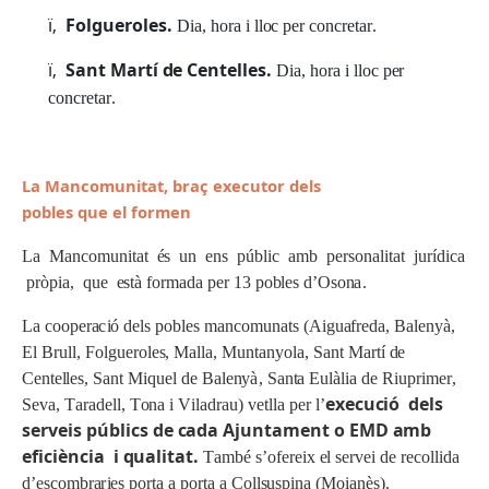
ï‚
F
o
l
g
u
e
r
o
le
s
.
D
i
a
,
ho
r
a i
ll
o
c
pe
r
c
on
cr
e
t
a
r
.
ï‚
S
ant
M
ar
t
í
d
e
C
e
n
t
e
l
l
e
s
.
D
i
a
,
h
o
r
a i
ll
o
c
pe
r
c
on
c
r
e
t
ar
.
L
a M
a
n
c
o
m
u
n
it
a
t,
br
a
ç e
x
e
c
u
t
o
r d
e
ls
p
ob
l
es
q
u
e el
f
o
r
m
en
L
a Ma
n
c
o
m
u
n
i
t
a
t
é
s
u
n
en
s
p
ú
b
li
c
a
m
b
pe
r
son
a
li
t
a
t
j
u
r
í
d
i
c
a
p
r
òp
i
a
,
q
u
e
es
tà
f
o
r
m
a
d
a
pe
r
1
3
pob
l
e
s
d
’
O
son
a
.
L
a
c
oope
r
a
c
i
ó
de
l
s
po
b
l
e
s
m
a
n
c
o
m
u
n
a
ts
(
A
i
g
u
a
f
r
ed
a
,
Ba
l
en
y
à
,
El
Br
ull
,
F
o
l
g
u
e
r
o
l
es
, Ma
ll
a
, M
un
t
a
n
y
o
l
a
,
Sa
n
t M
a
r
tí
d
e
C
en
t
e
ll
es
,
Sa
n
t M
iq
u
e
l
d
e
Ba
l
en
yà
,
Sa
n
t
a E
u
l
à
li
a
d
e
R
iu
p
r
i
m
e
r
,
e
x
e
c
u
c
i
ó
d
e
l
s
S
e
va
,
T
ara
de
ll
, T
on
a i
V
il
a
d
ra
u
)
v
e
t
l
l
a
pe
r
l
’
s
e
r
v
ei
s p
ú
b
l
i
c
s de
c
ada
A
j
un
t
a
m
e
nt o
E
M
D
a
mb
e
f
i
c
i
è
n
c
i
a i
q
ua
l
i
t
a
t
.
T
a
m
b
é
s
’
of
e
r
e
i
x
e
l
se
rv
e
i
d
e
r
e
c
o
lli
d
a
d
’
e
s
c
o
m
b
r
a
r
i
e
s
po
r
ta a
po
r
ta a
C
o
ll
s
u
sp
i
n
a
(
M
o
i
a
nès
)
.