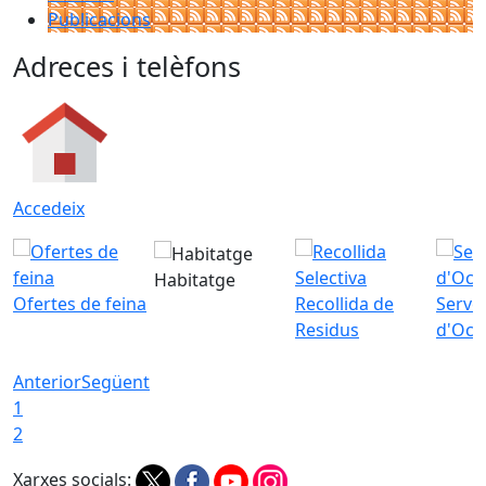
Publicacions
Adreces i telèfons
Accedeix
Habitatge
Ofertes de feina
Recollida de
Servei
Residus
d'Ocu
Anterior
Següent
1
2
Xarxes socials: