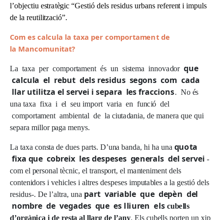
l
’
o
b
j
e
c
t
i
u
es
tr
a
t
è
g
i
c “
Ges
t
i
ó
d
e
l
s
r
e
s
i
d
u
s
u
r
b
a
n
s
r
e
f
e
r
en
t i
i
m
p
ul
s
d
e
l
a
r
e
u
t
i
li
t
z
ac
i
ó
”.
C
om es
c
a
l
c
u
la la t
ax
a
p
er
c
o
m
p
ort
a
m
e
n
t
d
e
la M
a
n
c
o
m
u
n
it
a
t?
q
u
e
L
a t
a
x
a
pe
r
c
o
m
po
r
t
a
m
en
t
é
s
u
n
s
i
s
t
e
m
a
i
n
n
o
va
do
r
c
a
l
c
u
l
a
e
l
r
e
b
u
t
d
e
l
s r
e
s
i
d
us
s
e
go
ns
c
o
m
c
ada
ll
ar u
t
i
l
i
t
z
a
e
l
s
e
r
v
e
i i
s
e
p
a
ra
l
e
s
f
ra
c
c
i
o
n
s
.
N
o
é
s
u
n
a t
a
x
a
fi
x
a i
e
l
se
u
i
m
po
r
t
v
a
r
i
a
e
n
fu
n
c
i
ó
d
e
l
c
o
m
po
r
t
a
m
en
t
a
m
b
i
en
t
a
l
d
e
l
a
c
iu
t
a
d
a
n
i
a
,
d
e
m
a
ne
r
a
q
u
e
q
u
i
sep
ar
a
m
ill
o
r
p
ag
a
m
en
y
s
.
q
u
o
t
a
L
a
t
a
x
a
c
ons
ta
d
e
d
u
e
s
p
ar
t
s
.
D
’
u
n
a
b
a
nd
a
,
h
i
h
a
u
n
a
f
i
x
a
q
ue
c
o
b
r
e
i
x
l
e
s d
e
s
p
e
s
e
s
g
e
n
e
ra
l
s
d
e
l
s
e
r
v
e
i
-
c
o
m
e
l
pe
r
son
a
l t
è
c
n
i
c
,
e
l tr
a
nspo
r
t,
e
l
m
a
n
t
en
i
m
en
t
de
l
s
c
on
t
en
i
do
r
s i
v
eh
i
c
l
e
s i
a
l
tr
e
s
d
e
spe
s
e
s
i
m
p
u
t
a
b
l
e
s a
l
a
g
es
t
i
ó
de
l
s
part v
a
r
i
a
b
l
e
q
ue d
e
p
è
n d
e
l
r
es
i
d
u
s
-.
D
e
l
’
a
l
tr
a
,
u
n
a
n
o
m
bre
d
e
v
e
g
a
d
e
s
q
ue
e
s
l
l
i
u
r
e
n
e
l
s
c
u
b
e
l
l
s
d
’
o
r
g
à
n
i
c
a i de r
e
s
t
a
a
l
l
l
arg de
l
’
a
n
y
. E
l
s
c
u
be
ll
s
po
r
t
e
n
u
n
x
i
p