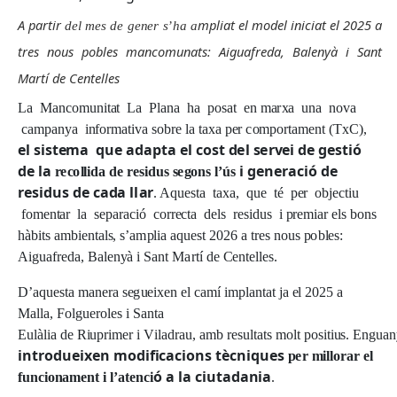
A
pa
r
t
i
r
m
p
li
at
e
l
m
o
d
e
l
i
n
i
c
ia
t
e
l 2
0
25 a
d
e
l
me
s
d
e
g
e
n
e
r
s
’
ha
a
t
r
e
s nous
p
o
b
l
e
s
m
a
nc
o
m
un
a
t
s
: A
i
g
ua
f
r
e
d
a
,
B
a
l
e
nyà i
S
a
nt
M
a
r
t
í
d
e Cen
t
e
ll
e
s
L
a Ma
n
c
o
m
u
n
i
t
a
t
L
a
Pl
a
n
a
h
a
pos
a
t
e
n
m
a
r
x
a
u
n
a
no
v
a
c
a
m
p
a
n
y
a
i
n
f
o
r
m
a
t
i
v
a
sob
r
e
l
a t
a
x
a
pe
r
c
o
m
po
r
t
a
m
en
t
(
T
x
C
)
,
e
l
s
i
s
t
e
ma
q
ue a
d
ap
t
a
e
l
c
o
s
t
d
e
l
s
e
r
v
e
i
d
e
g
e
st
i
ó
d
e
l
a
i
g
e
n
e
ra
c
i
ó
d
e
r
e
c
o
l
l
i
da de
r
e
s
i
d
us
s
e
g
o
ns
l
’ús
r
e
s
i
dus
d
e
c
a
d
a
ll
a
r
. A
q
u
es
ta t
a
x
a
,
q
u
e té
pe
r
ob
j
e
c
t
i
u
f
o
m
en
t
a
r
l
a
sep
ar
a
c
i
ó
c
o
rr
e
c
ta
de
l
s
r
es
i
d
u
s i
p
r
e
m
i
a
r
e
l
s
bon
s
h
à
b
i
ts
a
m
b
i
en
t
a
l
s
,
s
’
a
m
p
li
a
a
q
u
es
t 2
0
26 a tr
e
s
no
u
s
p
o
b
l
e
s
:
A
i
g
u
a
f
r
ed
a
,
Ba
l
en
y
à i
Sa
n
t M
a
r
tí
d
e
C
en
t
e
ll
es
.
D
’
a
q
u
es
ta
m
a
ne
r
a
se
g
u
e
i
xe
n
e
l
ca
m
í
i
m
p
l
a
n
t
a
t
j
a
e
l 2
0
25 a
M
a
ll
a
,
F
o
l
g
u
e
r
o
l
e
s i
Sa
n
ta
E
u
l
à
li
a
d
e
R
iu
p
r
i
m
e
r i
V
il
a
d
ra
u,
a
m
b
r
es
ul
t
a
ts
m
o
l
t
pos
i
t
i
u
s
. E
n
g
u
a
n
i
n
t
r
o
d
u
ei
x
e
n m
o
d
i
f
i
c
a
c
i
o
ns
t
è
c
n
i
q
u
e
s
p
e
r
m
i
l
lo
r
ar
e
l
ó a
l
a
c
i
u
t
a
da
n
ia
f
u
n
c
i
o
n
a
m
e
nt i
l
’a
t
e
n
c
i
.