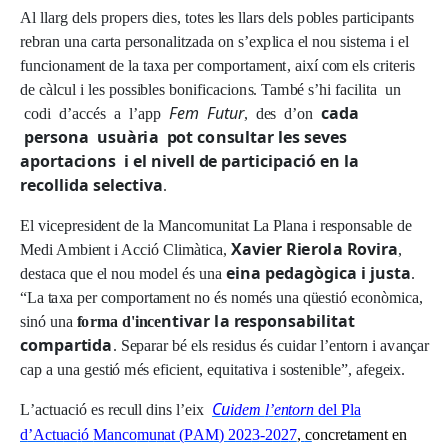
Al
ll
ar
g
de
l
s
p
r
o
p
e
r
s
d
i
e
s
, t
o
t
e
s
l
e
s
ll
ar
s
de
l
s
p
ob
l
e
s
p
ar
t
i
c
i
p
a
n
ts
r
eb
ra
n
u
n
a
car
t
a
pe
r
son
a
li
t
z
a
d
a
o
n
s
’
e
x
p
li
c
a
e
l
no
u
s
i
s
t
e
m
a i
e
l
fu
n
c
i
on
a
m
en
t
d
e
l
a t
a
x
a
pe
r
c
o
m
po
r
t
a
m
en
t
,
a
i
x
í
c
o
m
e
l
s
cr
i
t
e
r
i
s
d
e
cà
l
c
u
l i
l
e
s
po
s
s
i
b
l
e
s
bo
n
ifi
cac
i
o
n
s
. Ta
m
b
é
s
’
h
i
f
ac
ili
ta
u
n
F
e
m
F
u
t
u
r
c
ada
c
od
i
d
’
acc
é
s a
l
’
a
p
p
,
de
s
d
’
o
n
p
e
r
s
o
n
a u
s
uà
r
i
a
p
o
t
c
o
n
s
u
l
t
ar
l
e
s
s
e
v
e
s
ap
o
r
t
a
c
io
ns i
e
l n
i
v
e
l
l
d
e p
a
r
t
i
c
i
p
a
c
i
ó
e
n
l
a
r
e
c
o
l
l
i
da
s
e
l
e
c
t
i
v
a
.
El
v
i
c
ep
r
es
i
den
t
d
e
l
a Ma
n
c
o
m
u
n
i
t
a
t
L
a
P
l
a
n
a i
r
espons
a
b
l
e
d
e
Xa
v
ie
r
R
i
e
r
o
l
a
R
o
v
i
r
a
M
ed
i A
m
b
i
en
t i A
c
c
i
ó
Cli
m
à
t
i
c
a
,
,
ei
na p
e
d
a
g
ò
g
i
c
a i j
u
st
a
des
t
ac
a
q
u
e
e
l
no
u
m
ode
l
é
s
u
n
a
.
“
L
a
t
a
x
a
pe
r
c
o
m
po
r
t
a
m
en
t
n
o
é
s
no
m
é
s
u
n
a
q
ü
es
t
i
ó
e
c
onò
m
i
ca
,
n
t
i
var
l
a
r
e
s
p
o
n
s
a
b
i
l
i
t
at
s
i
n
ó
u
n
a
f
o
r
m
a d'
i
n
c
e
c
o
m
par
t
i
d
a
.
S
ep
a
r
a
r
b
é
e
l
s
r
es
i
d
u
s
é
s
c
ui
d
a
r
l
’
e
n
t
o
r
n i
ava
n
ç
a
r
ca
p a
u
n
a
g
es
t
i
ó
m
é
s
e
f
i
c
i
en
t,
eq
ui
t
a
t
i
v
a i
sos
t
en
i
b
l
e
”,
a
f
e
g
e
i
x
.
Cu
L
’
a
c
t
u
a
c
i
ó
e
s
r
e
c
ul
l
d
i
n
s
l
’
ei
x
i
d
e
m
l
’
e
n
t
o
rn
de
l
Pl
a
d
’Act
u
ac
i
ó
M
a
n
c
o
m
u
n
at (
P
A
M
)
2
0
2
3
-2
0
2
7
,
c
on
cr
e
t
a
m
en
t
e
n