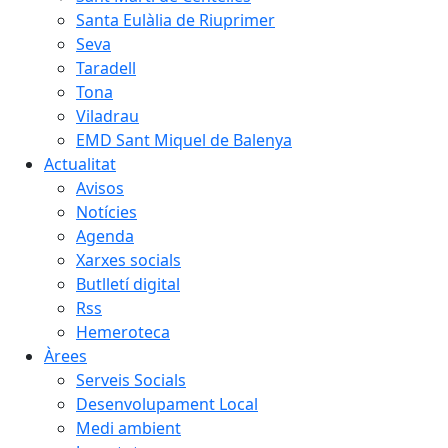
Santa Eulàlia de Riuprimer
Seva
Taradell
Tona
Viladrau
EMD Sant Miquel de Balenya
Actualitat
Avisos
Notícies
Agenda
Xarxes socials
Butlletí digital
Rss
Hemeroteca
Àrees
Serveis Socials
Desenvolupament Local
Medi ambient