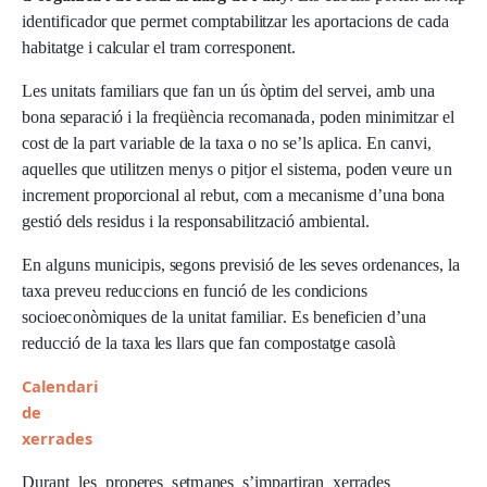
i
den
t
i
fi
ca
do
r
q
u
e
pe
r
m
e
t
c
o
m
p
t
a
b
ili
t
z
a
r
l
e
s
a
po
r
t
ac
i
on
s
d
e
ca
d
a
h
a
b
i
t
a
t
g
e i
ca
l
c
ul
a
r
e
l tr
a
m
c
o
rr
esponen
t.
L
e
s
u
n
i
t
a
ts
f
a
m
ili
ar
s
q
u
e
f
a
n
u
n
ú
s
òp
t
i
m
de
l
s
e
rv
e
i
,
a
m
b
u
n
a
bon
a
sep
arac
i
ó i
l
a
f
r
eq
ü
èn
c
i
a
r
e
c
o
m
a
n
a
d
a
,
pode
n
m
i
n
i
m
i
t
z
a
r
e
l
c
o
s
t
d
e
l
a
p
ar
t
var
i
a
b
l
e
d
e
l
a t
a
x
a o
n
o
se
’
l
s
a
p
li
c
a
. En
ca
n
v
i
,
a
q
u
e
ll
e
s
q
u
e
u
t
i
l
i
t
ze
n
m
en
y
s o
p
i
t
j
o
r
e
l
s
i
s
t
e
m
a
,
pode
n
v
e
u
r
e
u
n
i
n
cr
e
m
en
t
p
r
opo
r
c
i
on
a
l
a
l
r
eb
u
t,
c
o
m a
m
e
c
a
n
i
s
m
e
d
’
u
n
a
bon
a
g
es
t
i
ó
de
l
s
r
es
i
d
u
s i
l
a
r
espons
a
b
ili
t
z
ac
i
ó
a
m
b
i
en
t
a
l
.
En
a
l
g
u
n
s
m
u
n
i
c
i
p
i
s
,
se
g
on
s
p
r
e
v
i
s
i
ó
d
e
l
e
s
se
v
e
s
o
r
d
en
a
n
c
es
,
l
a
t
a
x
a
p
r
e
v
e
u
r
ed
u
cc
i
on
s
e
n
fu
n
c
i
ó
d
e
l
e
s
c
ond
i
c
i
on
s
so
c
i
oe
c
onò
m
i
q
u
e
s
d
e
l
a
u
n
i
t
a
t
f
a
m
ili
ar
. Es
bene
fi
c
i
e
n
d
’
u
n
a
r
ed
u
cc
i
ó
d
e
l
a t
a
x
a
l
e
s
ll
ar
s
q
u
e
f
a
n
c
o
m
pos
t
a
t
g
e
c
a
so
l
à
C
a
le
nd
a
r
i
d
e
x
er
r
a
d
es
D
u
ra
n
t
l
e
s
p
r
ope
r
e
s
s
e
t
m
a
ne
s
s
’
i
m
p
ar
t
i
ra
n
xe
rra
de
s