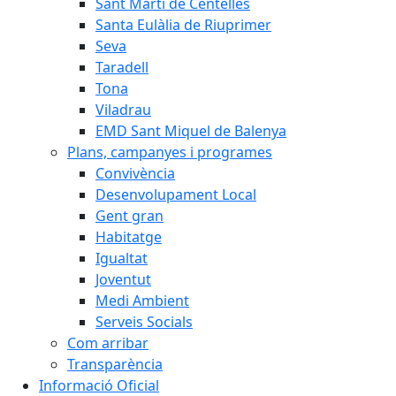
Sant Martí de Centelles
Santa Eulàlia de Riuprimer
Seva
Taradell
Tona
Viladrau
EMD Sant Miquel de Balenya
Plans, campanyes i programes
Convivència
Desenvolupament Local
Gent gran
Habitatge
Igualtat
Joventut
Medi Ambient
Serveis Socials
Com arribar
Transparència
Informació Oficial