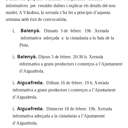
i
n
f
o
r
m
a
t
i
v
e
s
pe
r
r
eso
l
d
r
e
d
u
b
t
e
s i
exp
li
ca
r
e
l
s
de
t
a
ll
s
de
l
no
u
m
ode
l
. A
V
il
a
d
ra
u
,
l
a
xe
r
r
a
d
a
s
’
h
a
f
e
t a
p
r
i
n
c
i
p
i
s
d
’
a
q
u
es
ta
se
t
m
a
n
a
a
m
b
èx
i
t
d
e
c
on
v
o
ca
t
ò
r
i
a
.
ï‚
B
a
l
e
n
y
à.
D
i
m
a
r
ts 3
d
e
f
eb
r
e
r
.
1
9
h
.
X
e
r
r
a
d
a
i
n
f
o
r
m
a
t
i
v
a
a
d
r
e
ça
d
a a
l
a
c
iu
t
a
d
a
n
i
a a
l
a
S
a
l
a
d
e
l
a
Pi
s
t
a
.
ï‚
B
a
l
e
n
y
à
.
D
i
j
o
u
s 5
d
e
f
eb
r
e
r
.
2
0
:
3
0
h
.
X
e
r
r
a
d
a
i
n
f
o
r
m
a
t
i
v
a a
g
ra
n
s
p
r
od
u
c
t
o
r
s i
c
o
m
e
r
ç
o
s a
l
’
A
j
u
n
t
a
m
en
t
d
’A
i
g
u
a
f
r
ed
a
.
ï‚
A
i
g
ua
f
r
e
da.
D
illu
n
s
1
6
d
e
f
eb
r
e
r
.
1
9
h
.
X
e
r
ra
d
a
i
n
f
o
r
m
a
t
i
v
a a
gra
n
s
p
r
od
u
c
t
o
r
s i
c
o
m
e
r
ç
o
s a
l
’
A
j
u
n
t
a
m
en
t
d
’A
i
g
u
a
f
r
ed
a
.
ï‚
A
i
g
ua
f
r
e
da.
D
i
m
e
cr
e
s
1
8
d
e
f
eb
r
e
r
.
1
9
h
.
X
e
r
r
a
d
a
i
n
f
o
rm
a
t
i
v
a
a
d
r
e
ça
d
a a
l
a
c
iu
t
a
d
a
n
i
a a
l
’
A
j
u
n
t
a
m
en
t
d
’A
i
g
u
a
f
r
ed
a
.