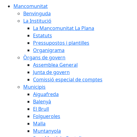
Mancomunitat
Benvinguda
La Institució
La Mancomunitat La Plana
Estatuts
Pressupostos i plantilles
Organigrama
Òrgans de govern
Assemblea General
Junta de govern
Comissió especial de comptes
Municipis
Aiguafreda
Balenyà
El Brull
Folgueroles
Malla
Muntanyola