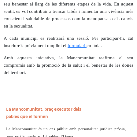
seu benestar al llarg de les diferents etapes de la vida. En aquest
sentit, es vol contribuir a trencar tabús i fomentar una vivència més
conscient i saludable de processos com la menopausa o els canvis
en la sexualitat.
A cada municipi es realitzarà una sessió. Per participar-hi, cal
inscriure’s prèviament omplint el
formulari
en línia.
Amb aquesta iniciativa, la Mancomunitat reafirma el seu
compromís amb la promoció de la salut i el benestar de les dones
del territori.
L
a Man
c
o
m
u
n
i
t
a
t
, br
a
ç
e
x
e
c
u
t
o
r
d
e
l
s
p
o
b
l
e
s
q
ue
e
l
f
o
r
m
e
n
L
a Ma
n
c
o
m
u
n
i
t
a
t
é
s
u
n
en
s
p
ú
b
li
c
a
m
b
pe
r
son
a
li
t
a
t
j
u
r
í
d
i
c
a
p
r
òp
i
a
,
q
u
e
es
tà
f
o
r
m
a
d
a
pe
r
1
3
pob
l
e
s
d
’
O
son
a
.