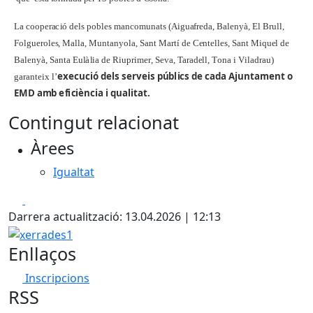
L
a
c
oope
r
a
c
i
ó
de
l
s
po
b
l
e
s
m
a
n
c
o
m
u
n
a
ts
(
A
i
g
u
a
f
r
ed
a
,
Ba
l
en
y
à
, El
Br
ull
,
F
o
l
g
u
e
r
o
l
es
, Ma
ll
a
, M
un
t
a
n
y
o
l
a
,
Sa
n
t M
a
r
tí
d
e
C
en
t
e
ll
es
,
Sa
n
t M
iq
u
e
l
d
e
Ba
l
en
yà
,
Sa
n
t
a E
u
l
à
li
a
d
e
R
iu
p
r
i
m
e
r
,
S
e
v
a
, Ta
r
a
de
ll
, T
on
a i
V
il
a
d
ra
u
)
e
x
e
c
u
c
i
ó
d
el
s
s
e
r
v
e
i
s p
ú
b
l
i
c
s
de
c
ada
A
j
u
n
t
a
m
e
nt o
gara
n
t
e
i
x
l
’
E
M
D
a
m
b
e
f
i
c
i
è
n
c
i
a i
q
ua
l
i
t
a
t
.
Contingut relacionat
Àrees
Igualtat
Facebook
X
Darrera actualització: 13.04.2026 | 12:13
xerrades1
Enllaços
Inscripcions
RSS