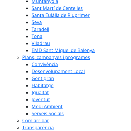
Muntanyola
Sant Martí de Centelles
Santa Eulàlia de Riuprimer
Seva
Taradell
Tona
Viladrau
EMD Sant Miquel de Balenya
Plans, campanyes i programes
Convivència
Desenvolupament Local
Gent gran
Habitatge
Igualtat
Joventut
Medi Ambient
Serveis Socials
Com arribar
Transparència