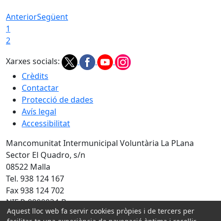
Anterior
Següent
1
2
Xarxes socials:
Crèdits
Contactar
Protecció de dades
Avís legal
Accessibilitat
Mancomunitat Intermunicipal Voluntària La PLana
Sector El Quadro, s/n
08522 Malla
Tel. 938 124 167
Fax 938 124 702
NIF P-0800024-B
Aquest lloc web fa servir cookies pròpies i de tercers per