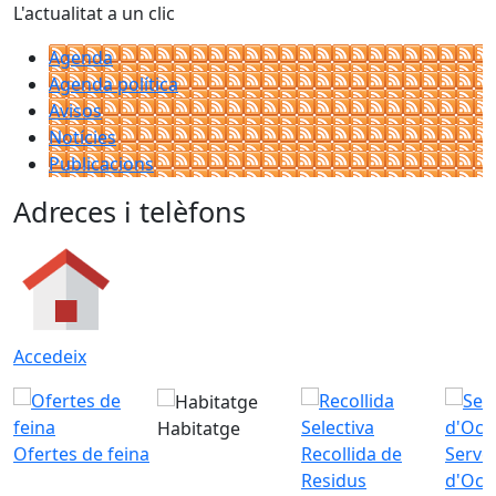
L'actualitat a un clic
Agenda
Agenda política
Avisos
Notícies
Publicacions
Adreces i telèfons
Accedeix
Habitatge
Ofertes de feina
Recollida de
Servei
Residus
d'Ocu