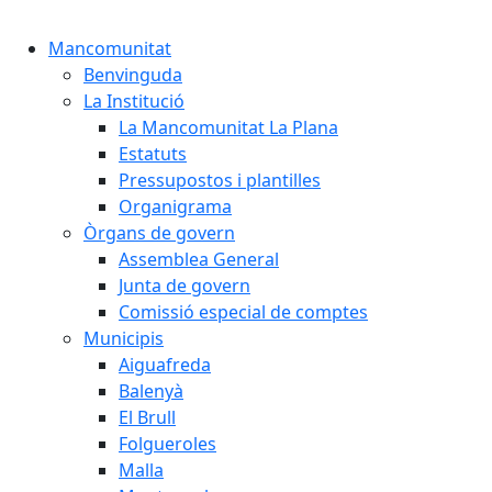
Cercar:
Mancomunitat
Benvinguda
La Institució
La Mancomunitat La Plana
Estatuts
Pressupostos i plantilles
Organigrama
Òrgans de govern
Assemblea General
Junta de govern
Comissió especial de comptes
Municipis
Aiguafreda
Balenyà
El Brull
Folgueroles
Malla