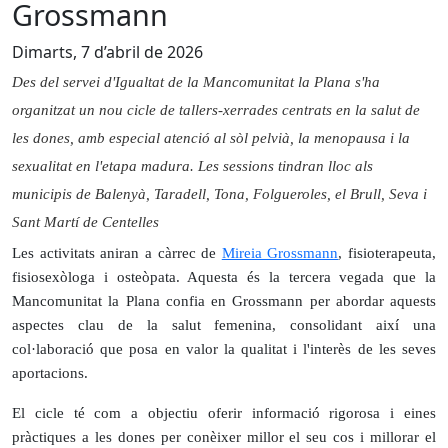
Grossmann
Dimarts, 7 d’abril de 2026
Des del servei d'Igualtat de la Mancomunitat la Plana s'ha
organitzat un nou cicle de tallers-xerrades centrats en la salut de
les dones, amb especial atenció al sòl pelvià, la menopausa i la
sexualitat en l'etapa madura. Les sessions tindran lloc als
municipis de Balenyà, Taradell, Tona, Folgueroles, el Brull, Seva i
Sant Martí de Centelles
Les activitats aniran a càrrec de
Mireia Grossmann
, fisioterapeuta,
fisiosexòloga i osteòpata. Aquesta és la tercera vegada que la
Mancomunitat la Plana confia en Grossmann per abordar aquests
aspectes clau de la salut femenina, consolidant així una
col·laboració que posa en valor la qualitat i l'interès de les seves
aportacions.
El cicle té com a objectiu oferir informació rigorosa i eines
pràctiques a les dones per conèixer millor el seu cos i millorar el