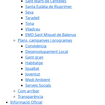
Sant Martí de Centelles
Santa Eulàlia de Riuprimer
Seva
Taradell
Tona
Viladrau
EMD Sant Miquel de Balenya
Plans, campanyes i programes
Convivència
Desenvolupament Local
Gent gran
Habitatge
Igualtat
Joventut
Medi Ambient
Serveis Socials
Com arribar
Transparència
Informació Oficial