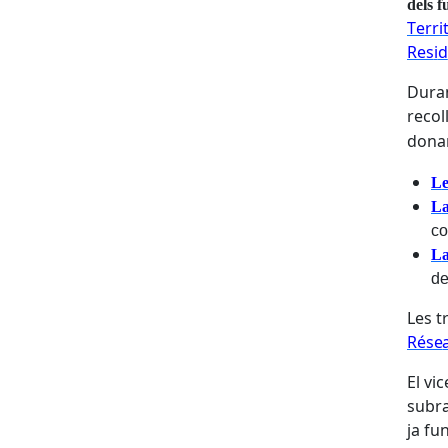
d
el
s
f
T
e
rr
i
Res
i
d
D
u
ra
r
e
c
o
l
don
a
L
L
c
o
L
d
L
e
s t
Rése
El
v
i
c
s
u
b
r
j
a
fu