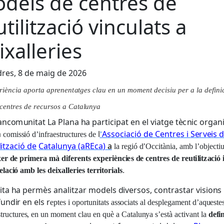
dels de centres de
utilització vinculats a
ixalleries
res, 8 de maig de 2026
ri
è
nc
i
a
ap
o
r
t
a
ap
r
e
nen
t
a
t
g
e
s c
l
a
u
e
n un m
o
m
e
nt
d
e
c
i
si
u
p
e
r a
l
a
d
e
f
i
n
i
 c
e
n
t
r
e
s
d
e
r
e
c
u
rs
os a
C
a
t
a
l
unya
a
n
c
o
m
u
n
i
t
a
t
L
a
Pl
a
n
a
h
a
p
a
r
t
i
c
i
p
a
t
e
n
e
l
v
i
a
t
g
e t
è
c
n
i
c
o
r
ga
n
a
l
A
s
so
c
i
ac
i
ó
d
e C
en
tr
e
s i
S
e
rv
e
i
s
c
o
m
i
ss
i
ó
d
’
i
n
f
ra
es
tru
c
t
u
r
e
s
d
e
’
li
t
z
ac
i
ó
d
e
C
a
t
a
lu
n
y
a
(
a
R
E
c
a
)
a
l
a
r
e
g
i
ó
d
’
O
c
c
i
t
à
n
i
a
,
a
m
b
l
’
o
b
j
e
c
t
i
x
e
r
d
e p
r
i
m
e
ra mà d
i
f
e
r
e
n
t
s
e
x
p
e
r
iè
n
c
i
e
s
d
e
c
e
n
t
r
e
s
d
e
r
e
u
t
i
l
i
t
z
a
c
i
ó 
e
l
a
c
i
ó
a
m
b
l
e
s d
e
i
xa
l
l
e
r
i
e
s
t
e
r
r
i
t
o
r
i
a
l
s
.
i
ta
h
a
pe
r
m
è
s
a
n
a
li
t
z
a
r
m
ode
l
s
d
i
v
e
r
s
o
s
,
c
on
tr
a
s
t
a
r
v
i
s
i
on
s 
fu
nd
i
r
e
n
e
l
s
r
ep
t
e
s i
opo
r
t
u
n
i
t
a
ts
a
sso
c
i
a
ts
a
l
desp
l
e
ga
m
en
t
d
’
a
q
u
es
t
e
s
tru
c
t
u
r
es
,
e
n
u
n
m
o
m
en
t
c
l
a
u
e
n
q
u
è a
C
a
t
a
lu
n
y
a
s
’
e
s
tà
a
c
t
i
va
n
t
l
a
d
e
f
i