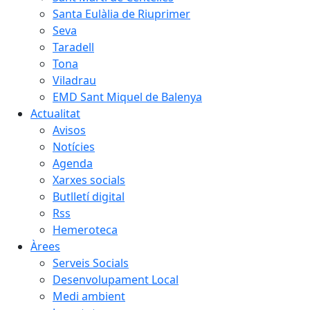
Santa Eulàlia de Riuprimer
Seva
Taradell
Tona
Viladrau
EMD Sant Miquel de Balenya
Actualitat
Avisos
Notícies
Agenda
Xarxes socials
Butlletí digital
Rss
Hemeroteca
Àrees
Serveis Socials
Desenvolupament Local
Medi ambient