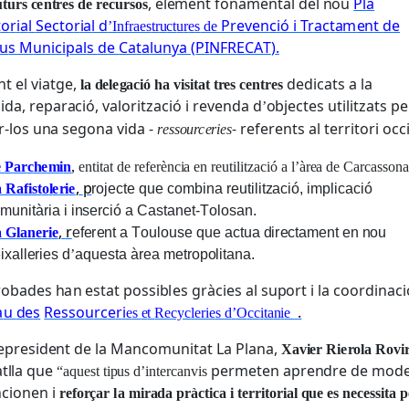
,
el
e
m
en
t
f
on
a
m
en
t
a
l
de
l
no
u
Pl
a
u
t
urs
c
e
n
t
r
e
s
d
e r
e
c
ur
s
o
s
t
o
r
i
a
l
S
e
c
t
o
r
i
a
l d
P
r
e
v
en
c
i
ó i Tr
a
c
t
a
m
en
t
d
e
’I
n
f
ra
es
tr
u
ct
u
r
e
s
d
e
u
s M
un
i
c
i
p
a
l
s
d
e
C
a
t
a
lu
n
y
a
(
P
I
N
F
R
E
C
A
T
)
.
n
t
e
l
v
i
a
t
g
e
,
ded
i
ca
ts a
l
a
l
a
d
e
le
g
a
c
i
ó
h
a
v
i
s
i
t
at
t
r
e
s
c
e
n
t
r
e
s
li
d
a
,
r
e
p
a
r
a
c
i
ó
,
va
l
o
r
i
t
z
a
c
i
ó i
r
e
v
end
a
d
o
b
j
e
c
t
e
s
u
t
i
li
t
z
a
ts
pe
’
r
-
l
o
s
u
n
a
se
g
on
a
v
i
d
a -
-
r
e
f
e
r
en
ts
a
l t
e
rr
i
t
o
r
i
o
cc
r
esso
u
rc
e
r
i
e
s
e
P
ar
c
h
e
m
i
n
,
e
n
t
i
t
a
t
d
e
r
e
f
e
r
èn
c
i
a
e
n
r
e
u
t
i
li
t
z
ac
i
ó a
l
’
àr
e
a
d
e
C
a
r
ca
sson
a
,
p
a Ra
f
i
s
t
o
l
e
r
i
e
r
o
j
e
c
te
q
u
e
c
o
m
b
i
n
a
r
e
u
t
i
li
t
z
a
c
i
ó
,
i
m
p
li
c
a
c
i
ó
m
u
n
i
t
àr
i
a i
i
nse
rc
i
ó a
C
a
s
t
a
n
e
t
-T
o
l
o
s
a
n
.
,
r
a
G
l
a
n
e
r
i
e
e
f
e
r
en
t a T
o
ul
o
u
s
e
q
u
e
ac
t
u
a
d
i
r
e
c
t
a
m
en
t
e
n
no
u
e
i
x
a
ll
e
r
i
e
s
d
’
a
q
u
es
ta
àr
e
a
m
e
tr
o
p
o
li
t
a
n
a
.
r
o
b
a
de
s
h
a
n
es
t
a
t
p
oss
i
b
l
e
s
gràc
i
e
s
a
l
s
u
po
r
t i
l
a
c
oo
r
d
i
n
ac
i
a
u
d
e
s
Resso
u
rc
e
r
i
.
e
s
e
t
Re
cyc
l
e
r
i
e
s
d
’
O
cc
i
ta
n
i
e
e
p
r
es
i
den
t
d
e
l
a Ma
n
c
o
m
u
n
i
t
a
t
L
a
P
l
a
n
a
,
X
av
i
e
r
R
ie
r
o
l
a
R
o
v
i
a
t
l
l
a
q
u
e
pe
r
m
e
t
e
n
a
p
r
end
r
e
d
e
m
od
“
a
q
u
es
t t
ip
u
s
d
’
i
n
t
e
rca
n
v
i
s
n
c
i
one
n i
r
e
f
o
r
ç
ar
l
a m
i
r
a
da p
r
à
c
t
i
c
a i
t
e
r
ri
t
o
r
i
a
l
qu
e
e
s
n
e
c
e
ss
i
t
a p