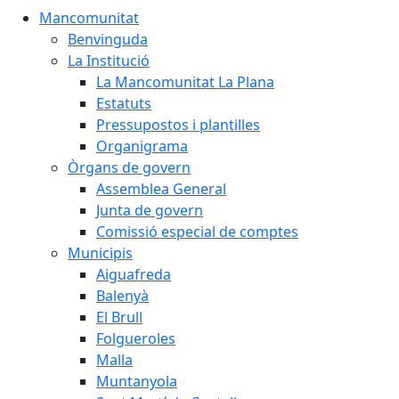
Mancomunitat
Benvinguda
La Institució
La Mancomunitat La Plana
Estatuts
Pressupostos i plantilles
Organigrama
Òrgans de govern
Assemblea General
Junta de govern
Comissió especial de comptes
Municipis
Aiguafreda
Balenyà
El Brull
Folgueroles
Malla
Muntanyola