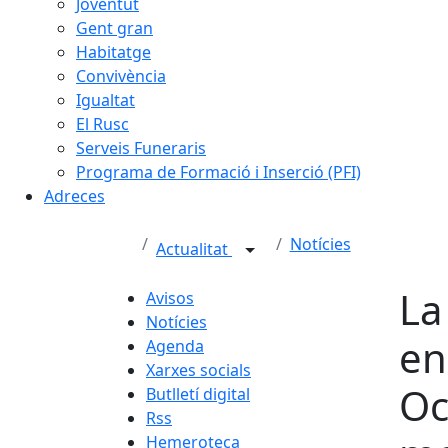
Joventut
Gent gran
Habitatge
Convivència
Igualtat
El Rusc
Serveis Funeraris
Programa de Formació i Inserció (PFI)
Adreces
Notícies
Actualitat
La
Avisos
Notícies
en
Agenda
Xarxes socials
Oc
Butlletí digital
Rss
Hemeroteca