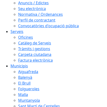
Anuncis / Edictes
Seu electrònica
Normativa / Ordenances
Perfil de contractant
Convocatòries d'ocupació pública
Serveis
Oficines
Catàleg de Serveis
Tràmits i gestions
Carpeta ciutadana
Factura electrònica
Municipis
Aiguafreda
Balenyà
El Brull
Folgueroles
Malla
Muntanyola
Sant Martí de Centelles