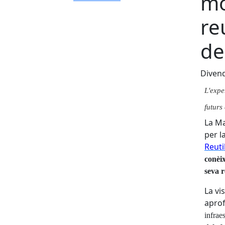
mo
re
de
Divend
L'
e
x
p
e
f
u
t
u
r
s
L
a
M
p
e
r
l
Re
u
t
i
c
o
n
è
i
s
e
va r
L
a
v
i
s
a
p
r
o
i
n
f
ra
e