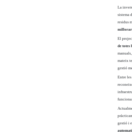
La inver
sistema d
residus 
millorar 
El projec
de totes
manuals, 
mateix te
gestió mé
Entre les
reconeixe
infraestr
funcionam
Actualmen
pràcticam
gestió i 
automati