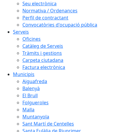
Seu electrònica
Normativa / Ordenances
Perfil de contractant
Convocatòries d'ocupació pública
Serveis
Oficines
Catàleg de Serveis
Tràmits i gestions
Carpeta ciutadana
Factura electrònica
Municipis
Aiguafreda
Balenyà
El Brull
Folgueroles
Malla
Muntanyola
Sant Martí de Centelles
Santa Eulàlia de Riuprimer