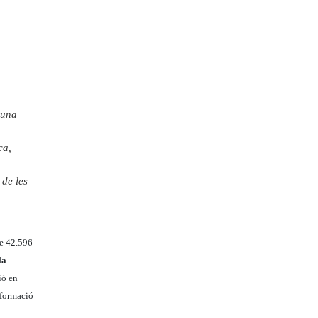
 una
ca,
 de les
de 42.596
la
ió en
nsformació