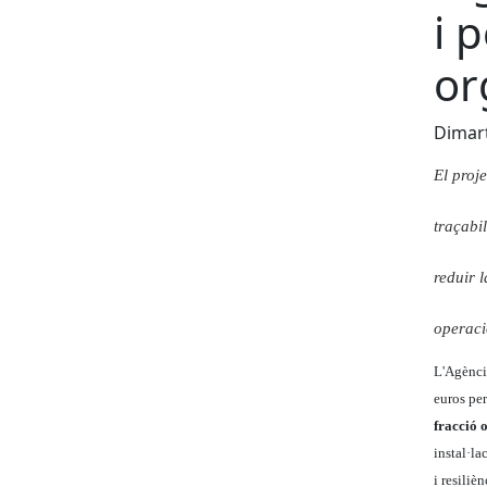
i 
or
Dimart
El proj
traçabil
reduir 
operaci
L'Agènci
euros per
fracció 
instal·la
i resili