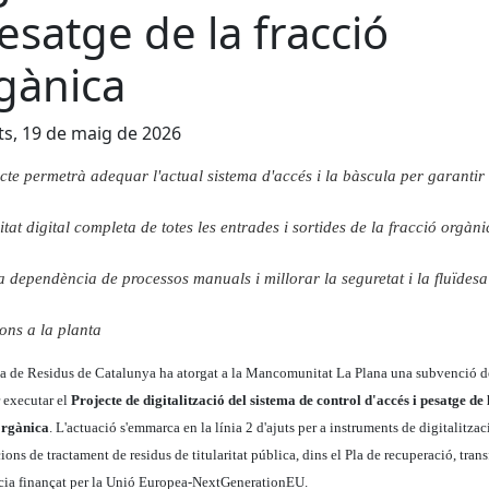
pesatge de la fracció
gànica
s, 19 de maig de 2026
ecte permetrà adequar l'actual sistema d'accés i la bàscula per garantir
itat digital completa de totes les entrades i sortides de la fracció orgàni
la dependència de processos manuals i millorar la seguretat i la fluïdesa
ons a la planta
a de Residus de Catalunya ha atorgat a la Mancomunitat La Plana una subvenció 
 executar el
Projecte de digitalització del sistema de control d'accés i pesatge de 
orgànica
. L'actuació s'emmarca en la línia 2 d'ajuts per a instruments de digitalitzac
cions de tractament de residus de titularitat pública, dins el Pla de recuperació, tra
ència finançat per la Unió Europea-NextGenerationEU.