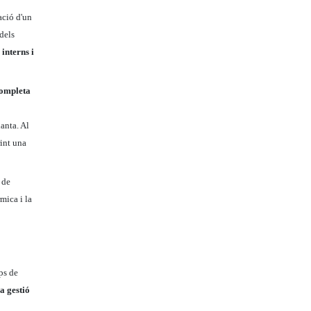
ació d'un
 dels
 interns i
 completa
lanta. Al
rint una
 de
mica i la
ps de
a gestió