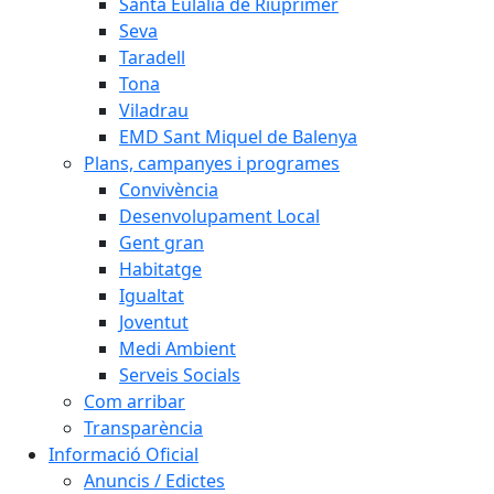
Santa Eulàlia de Riuprimer
Seva
Taradell
Tona
Viladrau
EMD Sant Miquel de Balenya
Plans, campanyes i programes
Convivència
Desenvolupament Local
Gent gran
Habitatge
Igualtat
Joventut
Medi Ambient
Serveis Socials
Com arribar
Transparència
Informació Oficial
Anuncis / Edictes