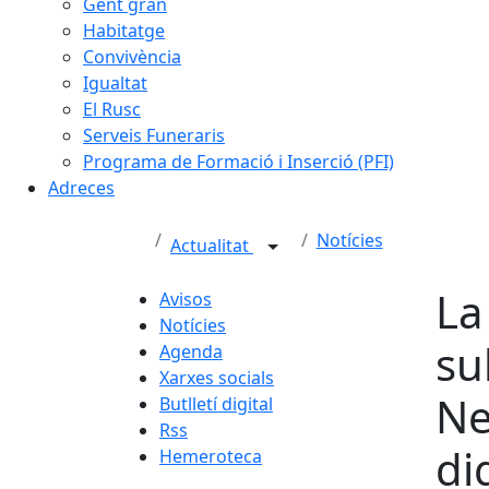
Gent gran
Habitatge
Convivència
Igualtat
El Rusc
Serveis Funeraris
Programa de Formació i Inserció (PFI)
Adreces
Notícies
Actualitat
La
Avisos
Notícies
su
Agenda
Xarxes socials
Ne
Butlletí digital
Rss
di
Hemeroteca