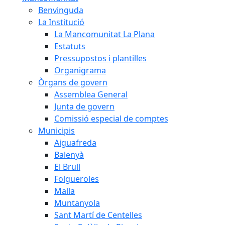
Benvinguda
La Institució
La Mancomunitat La Plana
Estatuts
Pressupostos i plantilles
Organigrama
Òrgans de govern
Assemblea General
Junta de govern
Comissió especial de comptes
Municipis
Aiguafreda
Balenyà
El Brull
Folgueroles
Malla
Muntanyola
Sant Martí de Centelles