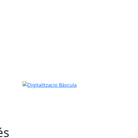
Digitalitzacio Bàscula
és