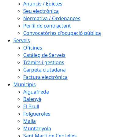
Anuncis / Edictes
Seu electrònica
Normativa / Ordenances
Perfil de contractant
Convocatòries d'ocupació pública
Serveis
Oficines
Catàleg de Serveis
Tràmits i gestions
Carpeta ciutadana
Factura electrònica
Municipis
Aiguafreda
Balenyà
El Brull
Folgueroles
Malla
Muntanyola
Sant Martí de Centelles