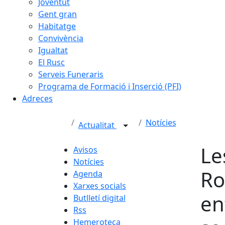
Joventut
Gent gran
Habitatge
Convivència
Igualtat
El Rusc
Serveis Funeraris
Programa de Formació i Inserció (PFI)
Adreces
Notícies
Actualitat
Le
Avisos
Notícies
Ro
Agenda
Xarxes socials
en
Butlletí digital
Rss
Hemeroteca