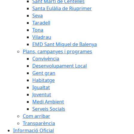
Sant Martí de Centelles
Santa Eulàlia de Riuprimer
Seva
Taradell
Tona
Viladrau
EMD Sant Miquel de Balenya
Plans, campanyes i programes
Convivència
Desenvolupament Local
Gent gran
Habitatge
Igualtat
Joventut
Medi Ambient
Serveis Socials
Com arribar
Transparència
Informació Oficial