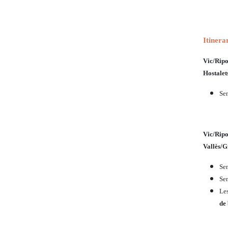
Itinera
Vic/Ri
Hostalet
Sen
Vic/Ri
Vallès/G
Sen
Sen
Les
de 