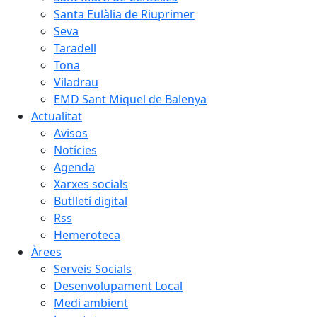
Santa Eulàlia de Riuprimer
Seva
Taradell
Tona
Viladrau
EMD Sant Miquel de Balenya
Actualitat
Avisos
Notícies
Agenda
Xarxes socials
Butlletí digital
Rss
Hemeroteca
Àrees
Serveis Socials
Desenvolupament Local
Medi ambient