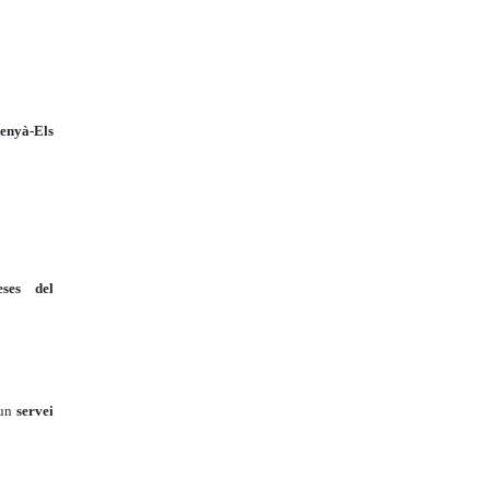
nyà-Els
ses del
'un
servei