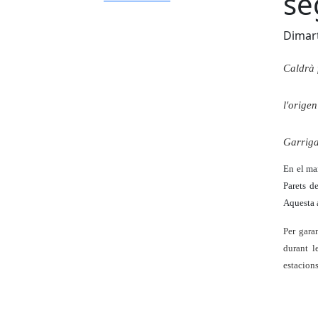
se
Dimart
Caldrà 
l'origen
Garrig
En el ma
Parets d
Aquesta a
Per garan
durant l
estacions