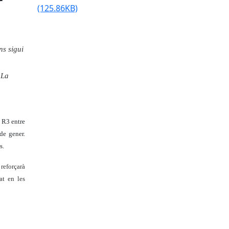
r
(125.86KB)
ns sigui
 La
 R3 entre
de gener.
s.
 reforçarà
at en les