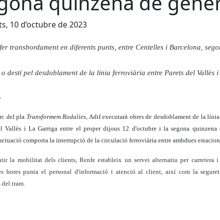
gona quinzena de gene
s, 10 d’octubre de 2023
fer transbordament en diferents punts, entre Centelles i Barcelona, sego
 o destí pel desdoblament de la línia ferroviària entre Parets del Vallès i
a
rc del pla
Transformem Rodalies
, Adif executarà obres de desdoblament de la línia
el Vallès i La Garriga entre el proper dijous 12 d'octubre i la segona quinzena 
ctuació comporta la interrupció de la circulació ferroviària entre ambdues estacion
tir la mobilitat dels clients, Renfe estableix un servei alternatiu per carretera i
es hores punta el personal d'informació i atenció al client, així com la seguret
 del tram.