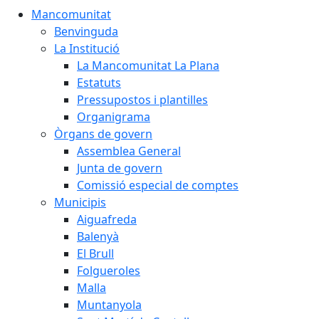
Mancomunitat
Benvinguda
La Institució
La Mancomunitat La Plana
Estatuts
Pressupostos i plantilles
Organigrama
Òrgans de govern
Assemblea General
Junta de govern
Comissió especial de comptes
Municipis
Aiguafreda
Balenyà
El Brull
Folgueroles
Malla
Muntanyola