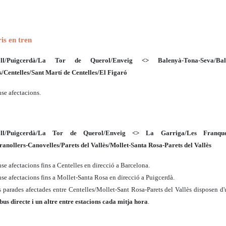
ris en tren
poll/Puigcerdà/La Tor de Querol/Enveig <> Balenyà-Tona-Seva/Bale
s/Centelles/Sant Martí de Centelles/El Figaró
se afectacions.
poll/Puigcerdà/La Tor de Querol/Enveig <> La Garriga/Les Franque
ranollers-Canovelles/Parets del Vallès/Mollet-Santa Rosa-Parets del Vallès
se afectacions fins a Centelles en direcció a Barcelona.
se afectacions fins a Mollet-Santa Rosa en direcció a Puigcerdà.
 parades afectades entre Centelles/Mollet-Sant Rosa-Parets del Vallès disposen d
bus directe i un altre entre estacions cada mitja hora
.