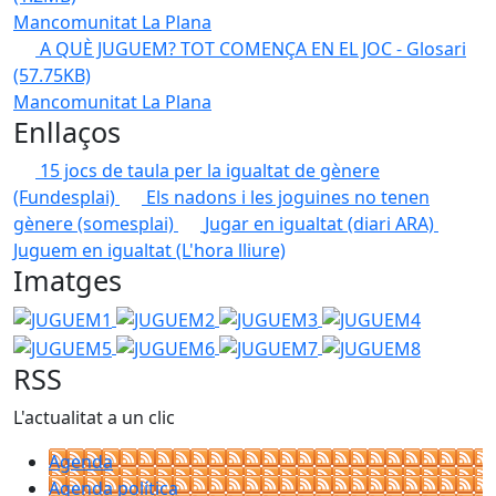
Mancomunitat La Plana
A QUÈ JUGUEM? TOT COMENÇA EN EL JOC - Glosari
(57.75KB)
Mancomunitat La Plana
Enllaços
15 jocs de taula per la igualtat de gènere
(Fundesplai)
Els nadons i les joguines no tenen
gènere (somesplai)
Jugar en igualtat (diari ARA)
Juguem en igualtat (L'hora lliure)
Imatges
JUGUEM1
JUGUEM2
JUGUEM3
JUGUEM4
JUGUEM
JUGUEM6
JUGUEM7
JUGUEM8
RSS
L'actualitat a un clic
Agenda
Agenda política