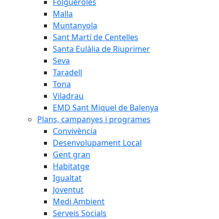
Folgueroles
Malla
Muntanyola
Sant Martí de Centelles
Santa Eulàlia de Riuprimer
Seva
Taradell
Tona
Viladrau
EMD Sant Miquel de Balenya
Plans, campanyes i programes
Convivència
Desenvolupament Local
Gent gran
Habitatge
Igualtat
Joventut
Medi Ambient
Serveis Socials