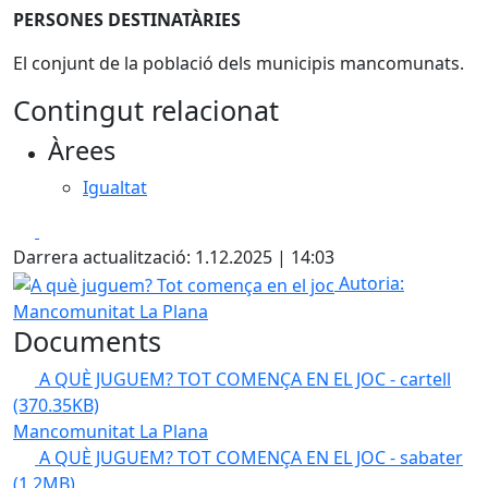
PERSONES DESTINATÀRIES
El conjunt de la població dels municipis mancomunats.
Contingut relacionat
Àrees
Igualtat
Facebook
X
Darrera actualització: 1.12.2025 | 14:03
A què juguem? Tot comença en el joc
Autoria:
Mancomunitat La Plana
Documents
A QUÈ JUGUEM? TOT COMENÇA EN EL JOC - cartell
(370.35KB)
Mancomunitat La Plana
A QUÈ JUGUEM? TOT COMENÇA EN EL JOC - sabater
(1.2MB)