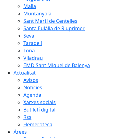
Malla
Muntanyola
Sant Martí de Centelles
Santa Eulàlia de Riuprimer
Seva
Taradell
Tona
Viladrau
EMD Sant Miquel de Balenya
Actualitat
Avisos
Notícies
Agenda
Xarxes socials
Butlletí digital
Rss
Hemeroteca
Àrees