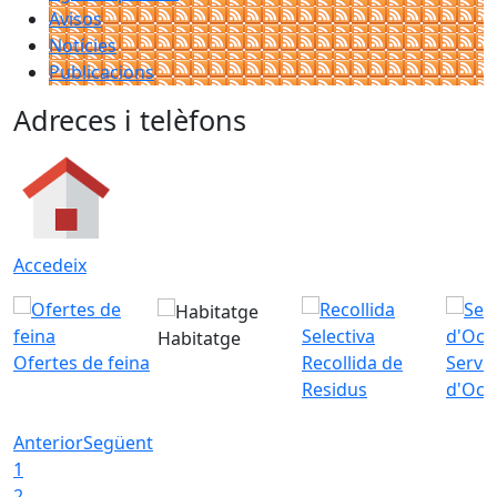
Avisos
Notícies
Publicacions
Adreces i telèfons
Accedeix
Habitatge
Ofertes de feina
Recollida de
Servei
Residus
d'Ocu
Anterior
Següent
1
2