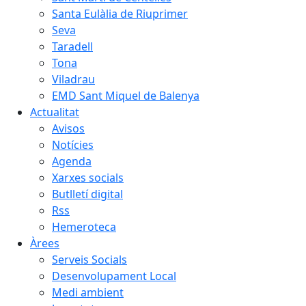
Santa Eulàlia de Riuprimer
Seva
Taradell
Tona
Viladrau
EMD Sant Miquel de Balenya
Actualitat
Avisos
Notícies
Agenda
Xarxes socials
Butlletí digital
Rss
Hemeroteca
Àrees
Serveis Socials
Desenvolupament Local
Medi ambient