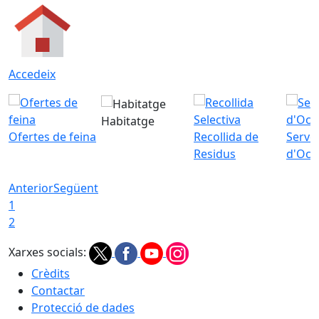
Accedeix
Habitatge
Ofertes de feina
Recollida de
Servei
Residus
d'Ocu
Anterior
Següent
1
2
Xarxes socials:
Crèdits
Contactar
Protecció de dades