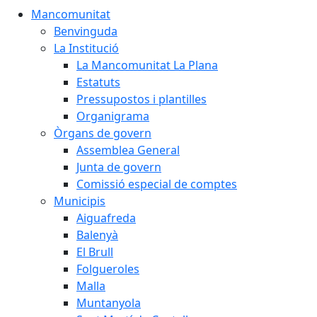
Mancomunitat
Benvinguda
La Institució
La Mancomunitat La Plana
Estatuts
Pressupostos i plantilles
Organigrama
Òrgans de govern
Assemblea General
Junta de govern
Comissió especial de comptes
Municipis
Aiguafreda
Balenyà
El Brull
Folgueroles
Malla
Muntanyola