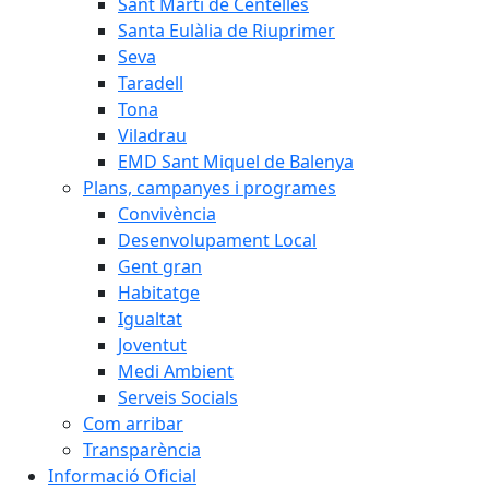
Sant Martí de Centelles
Santa Eulàlia de Riuprimer
Seva
Taradell
Tona
Viladrau
EMD Sant Miquel de Balenya
Plans, campanyes i programes
Convivència
Desenvolupament Local
Gent gran
Habitatge
Igualtat
Joventut
Medi Ambient
Serveis Socials
Com arribar
Transparència
Informació Oficial