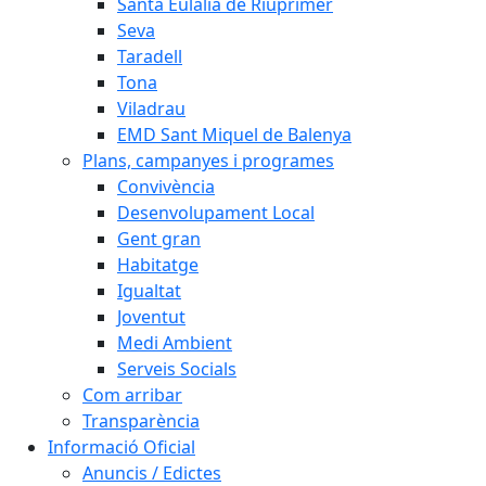
Santa Eulàlia de Riuprimer
Seva
Taradell
Tona
Viladrau
EMD Sant Miquel de Balenya
Plans, campanyes i programes
Convivència
Desenvolupament Local
Gent gran
Habitatge
Igualtat
Joventut
Medi Ambient
Serveis Socials
Com arribar
Transparència
Informació Oficial
Anuncis / Edictes