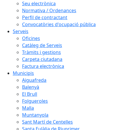
Seu electrònica
Normativa / Ordenances
Perfil de contractant
Convocatòries d'ocupació pública
Serveis
Oficines
Catàleg de Serveis
Tràmits i gestions
Carpeta ciutadana
Factura electrònica
Municipis
Aiguafreda
Balenyà
El Brull
Folgueroles
Malla
Muntanyola
Sant Martí de Centelles
Santa Eulàlia de Riuprimer