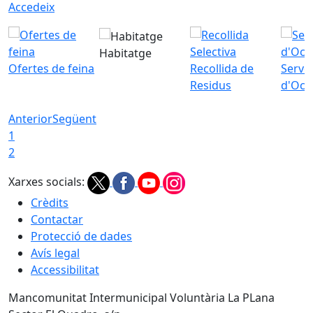
Accedeix
Habitatge
Ofertes de feina
Recollida de
Servei
Residus
d'Ocu
Anterior
Següent
1
2
Xarxes socials:
Crèdits
Contactar
Protecció de dades
Avís legal
Accessibilitat
Mancomunitat Intermunicipal Voluntària La PLana