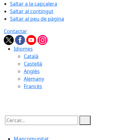
Saltar a la capçalera
Saltar al contingut
Saltar al peu de pàgina
Contactar
Idiomes
Català
Castellà
Anglès
Alemany
Francès
10.08.2026 | 05:59
Cercar:
Mancomunitat