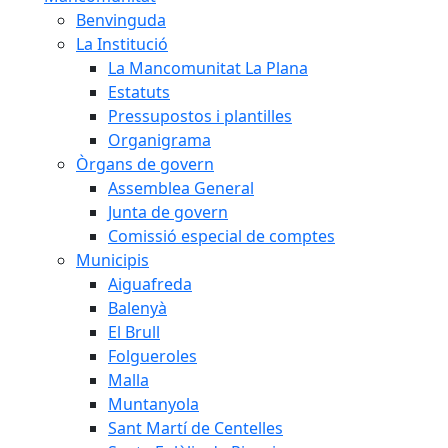
Benvinguda
La Institució
La Mancomunitat La Plana
Estatuts
Pressupostos i plantilles
Organigrama
Òrgans de govern
Assemblea General
Junta de govern
Comissió especial de comptes
Municipis
Aiguafreda
Balenyà
El Brull
Folgueroles
Malla
Muntanyola
Sant Martí de Centelles