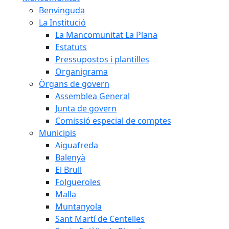
Benvinguda
La Institució
La Mancomunitat La Plana
Estatuts
Pressupostos i plantilles
Organigrama
Òrgans de govern
Assemblea General
Junta de govern
Comissió especial de comptes
Municipis
Aiguafreda
Balenyà
El Brull
Folgueroles
Malla
Muntanyola
Sant Martí de Centelles