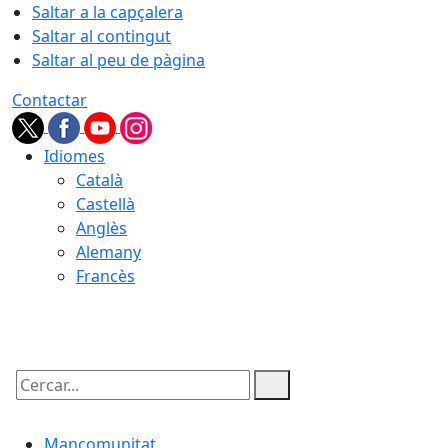
Saltar a la capçalera
Saltar al contingut
Saltar al peu de pàgina
Contactar
Idiomes
Català
Castellà
Anglès
Alemany
Francès
07.08.2026 | 08:41
Cercar:
Mancomunitat