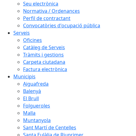
Seu electrònica
Normativa / Ordenances
Perfil de contractant
Convocatòries d'ocupació pública
Serveis
Oficines
Catàleg de Serveis
Tràmits i gestions
Carpeta ciutadana
Factura electrònica
Municipis
Aiguafreda
Balenyà
El Brull
Folgueroles
Malla
Muntanyola
Sant Martí de Centelles
Santa Eulàlia de Riuprimer