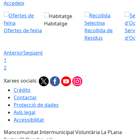
Accedeix
Habitatge
Ofertes de feina
Recollida de
Servei
Residus
d'Ocu
Anterior
Següent
1
2
Xarxes socials:
Crèdits
Contactar
Protecció de dades
Avís legal
Accessibilitat
Mancomunitat Intermunicipal Voluntària La PLana