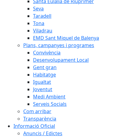
Santa Eulàlia de Riuprimer
Seva
Taradell
Tona
Viladrau
EMD Sant Miquel de Balenya
Plans, campanyes i programes
Convivència
Desenvolupament Local
Gent gran
Habitatge
Igualtat
Joventut
Medi Ambient
Serveis Socials
Com arribar
Transparència
Informació Oficial
Anuncis / Edictes