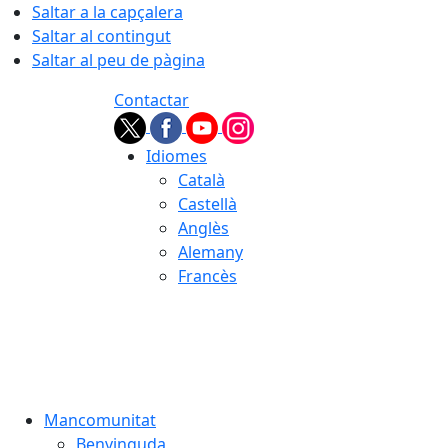
Saltar a la capçalera
Saltar al contingut
Saltar al peu de pàgina
Contactar
Idiomes
Català
Castellà
Anglès
Alemany
Francès
07.08.2026 | 08:17
Mancomunitat
Benvinguda