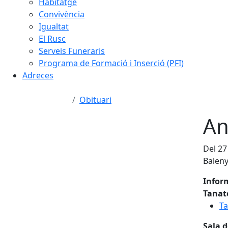
Habitatge
Convivència
Igualtat
El Rusc
Serveis Funeraris
Programa de Formació i Inserció (PFI)
Adreces
Obituari
An
Del 27
Balen
Infor
Tanat
Ta
Sala d