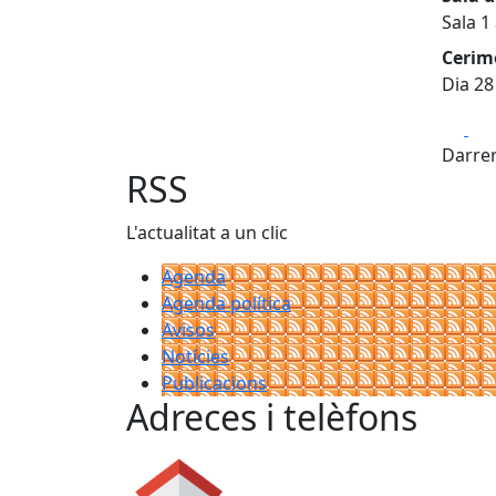
Sala 1
Cerim
Dia 28
Fa
Darrer
RSS
L'actualitat a un clic
Agenda
Agenda política
Avisos
Notícies
Publicacions
Adreces i telèfons