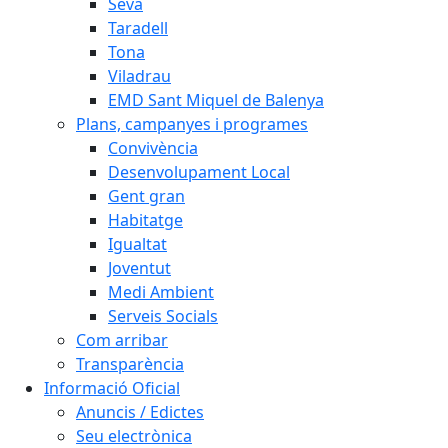
Seva
Taradell
Tona
Viladrau
EMD Sant Miquel de Balenya
Plans, campanyes i programes
Convivència
Desenvolupament Local
Gent gran
Habitatge
Igualtat
Joventut
Medi Ambient
Serveis Socials
Com arribar
Transparència
Informació Oficial
Anuncis / Edictes
Seu electrònica