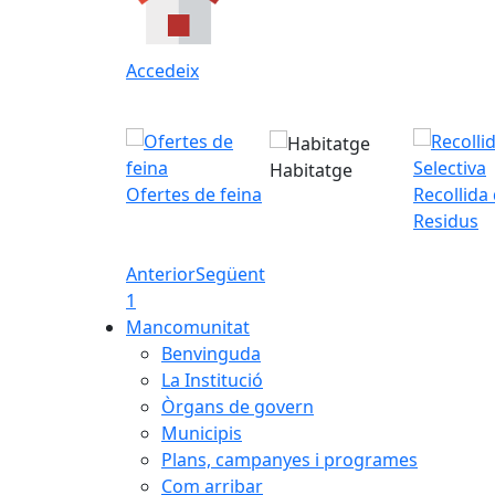
Accedeix
Habitatge
Ofertes de feina
Recollida
Residus
Anterior
Següent
1
Mancomunitat
Benvinguda
La Institució
Òrgans de govern
Municipis
Plans, campanyes i programes
Com arribar