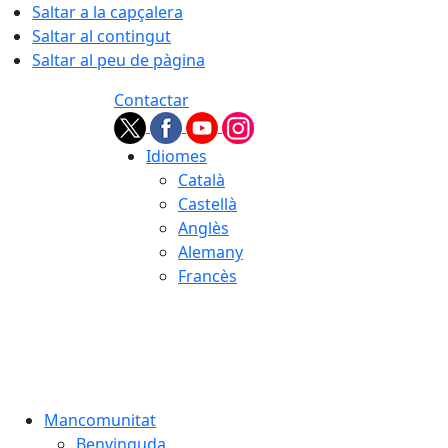
Saltar a la capçalera
Saltar al contingut
Saltar al peu de pàgina
Contactar
Idiomes
Català
Castellà
Anglès
Alemany
Francès
07.08.2026 | 00:08
Mancomunitat
Benvinguda