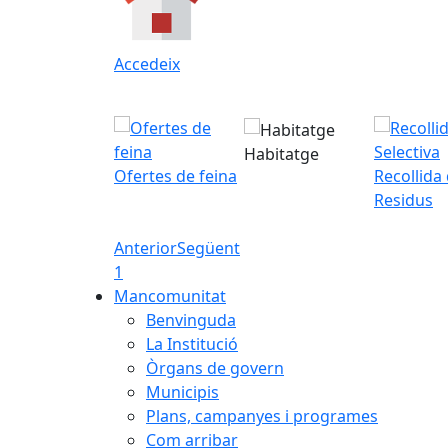
Accedeix
Habitatge
Ofertes de feina
Recollida
Residus
Anterior
Següent
1
Mancomunitat
Benvinguda
La Institució
Òrgans de govern
Municipis
Plans, campanyes i programes
Com arribar