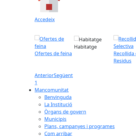
Accedeix
Habitatge
Ofertes de feina
Recollida
Residus
Anterior
Següent
1
Mancomunitat
Benvinguda
La Institució
Òrgans de govern
Municipis
Plans, campanyes i programes
Com arribar