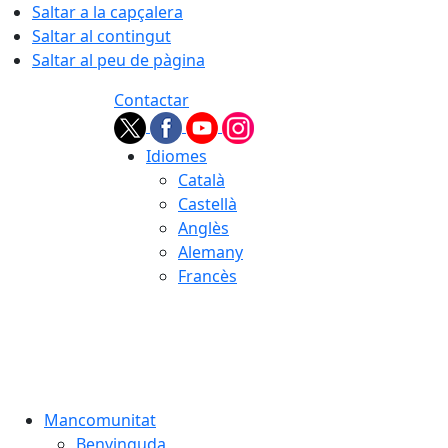
Saltar a la capçalera
Saltar al contingut
Saltar al peu de pàgina
Contactar
Idiomes
Català
Castellà
Anglès
Alemany
Francès
06.08.2026 | 15:33
Mancomunitat
Benvinguda