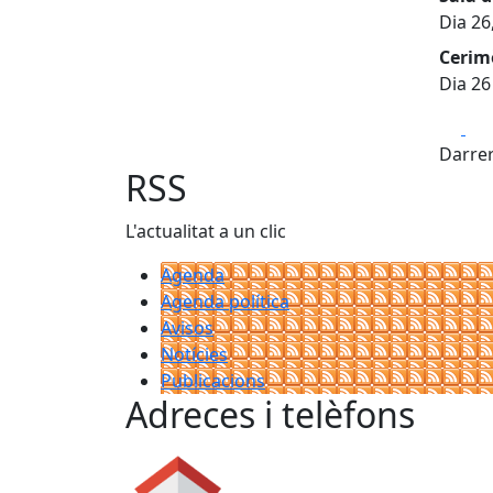
Dia 26
Cerim
Dia 26
Fa
Darrer
RSS
L'actualitat a un clic
Agenda
Agenda política
Avisos
Notícies
Publicacions
Adreces i telèfons