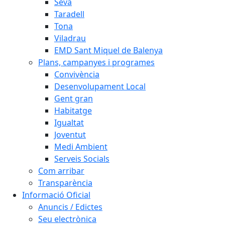
Seva
Taradell
Tona
Viladrau
EMD Sant Miquel de Balenya
Plans, campanyes i programes
Convivència
Desenvolupament Local
Gent gran
Habitatge
Igualtat
Joventut
Medi Ambient
Serveis Socials
Com arribar
Transparència
Informació Oficial
Anuncis / Edictes
Seu electrònica