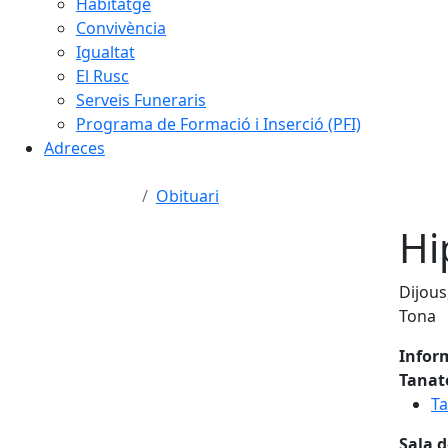
Habitatge
Convivència
Igualtat
El Rusc
Serveis Funeraris
Programa de Formació i Inserció (PFI)
Adreces
Obituari
Hi
Dijous
Tona
Infor
Tanat
Ta
Sala d