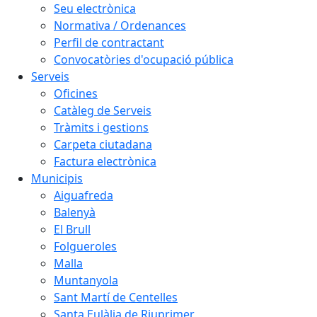
Seu electrònica
Normativa / Ordenances
Perfil de contractant
Convocatòries d'ocupació pública
Serveis
Oficines
Catàleg de Serveis
Tràmits i gestions
Carpeta ciutadana
Factura electrònica
Municipis
Aiguafreda
Balenyà
El Brull
Folgueroles
Malla
Muntanyola
Sant Martí de Centelles
Santa Eulàlia de Riuprimer