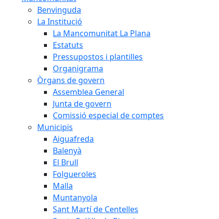
Benvinguda
La Institució
La Mancomunitat La Plana
Estatuts
Pressupostos i plantilles
Organigrama
Òrgans de govern
Assemblea General
Junta de govern
Comissió especial de comptes
Municipis
Aiguafreda
Balenyà
El Brull
Folgueroles
Malla
Muntanyola
Sant Martí de Centelles