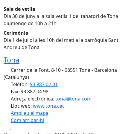
Sala de vetlla
Dia 30 de juny a la sala vetlla 1 del tanatori de Tona
diumenge de 10h a 21h
Cerimònia
Dia 1 de juliol a les 10h del matí a la parròquia Sant
Andreu de Tona
Tona
Carrer de la Font, 8-10 - 08551 Tona - Barcelona
(Catalunya)
Telèfon:
93 887 02 01
Fax: 93 887 04 98
Adreça electrònica:
tona@tona.com
Lloc web:
www.tona.cat
Amplieu el mapa
Com arribar-hi
Leaflet
| ©
OpenStreetMap
contributors
Facebook
X
+