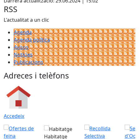
Darrera actualització: 29.06.2024 | 15:02
−
RSS
L'actualitat a un clic
Agenda
Agenda política
Avisos
Notícies
Publicacions
Adreces i telèfons
Accedeix
Habitatge