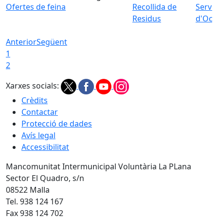
Ofertes de feina
Recollida de
Servei
Residus
d'Ocu
Anterior
Següent
1
2
Xarxes socials:
Crèdits
Contactar
Protecció de dades
Avís legal
Accessibilitat
Mancomunitat Intermunicipal Voluntària La PLana
Sector El Quadro, s/n
08522 Malla
Tel. 938 124 167
Fax 938 124 702