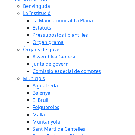
Benvinguda
La Institució
La Mancomunitat La Plana
Estatuts
Pressupostos i plantilles
Organigrama
Òrgans de govern
Assemblea General
Junta de govern
Comissió especial de comptes
Municipis
Aiguafreda
Balenyà
El Brull
Folgueroles
Malla
Muntanyola
Sant Martí de Centelles