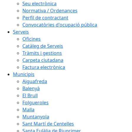
Seu electrònica
Normativa / Ordenances
Perfil de contractant
Convocatòries d'ocupació pública
Serveis
Oficines
Catàleg de Serveis
Tràmits i gestions
Carpeta ciutadana
Factura electrònica
Municipis
Aiguafreda
Balenyà
El Brull
Folgueroles
Malla
Muntanyola
Sant Martí de Centelles
Santa Eulàlia de Riuprimer