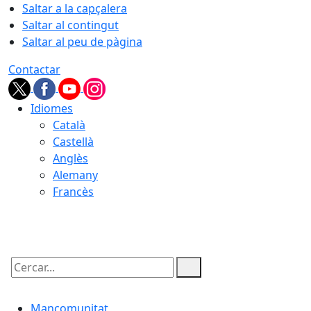
Saltar a la capçalera
Saltar al contingut
Saltar al peu de pàgina
Contactar
Idiomes
Català
Castellà
Anglès
Alemany
Francès
06.08.2026 | 17:51
Cercar:
Mancomunitat