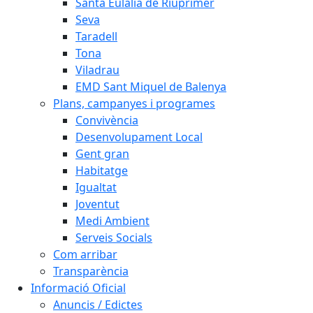
Santa Eulàlia de Riuprimer
Seva
Taradell
Tona
Viladrau
EMD Sant Miquel de Balenya
Plans, campanyes i programes
Convivència
Desenvolupament Local
Gent gran
Habitatge
Igualtat
Joventut
Medi Ambient
Serveis Socials
Com arribar
Transparència
Informació Oficial
Anuncis / Edictes