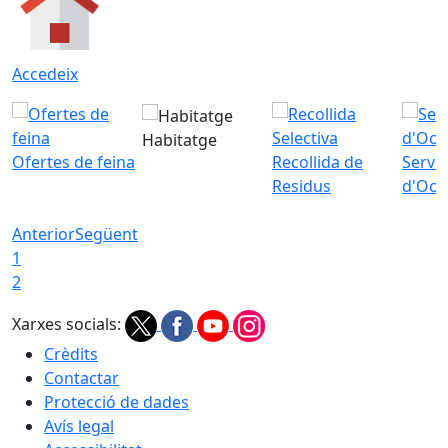
Accedeix
Habitatge
Ofertes de feina
Recollida de
Servei
Residus
d'Ocu
Anterior
Següent
1
2
Xarxes socials:
Crèdits
Contactar
Protecció de dades
Avís legal