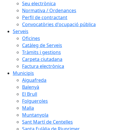
Seu electrònica
Normativa / Ordenances
Perfil de contractant
Convocatòries d'ocupació pública
Serveis
Oficines
Catàleg de Serveis
Tràmits i gestions
Carpeta ciutadana
Factura electrònica
Municipis
Aiguafreda
Balenyà
El Brull
Folgueroles
Malla
Muntanyola
Sant Martí de Centelles
Santa Eulàlia de Riuprimer