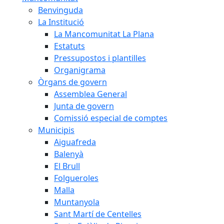
Benvinguda
La Institució
La Mancomunitat La Plana
Estatuts
Pressupostos i plantilles
Organigrama
Òrgans de govern
Assemblea General
Junta de govern
Comissió especial de comptes
Municipis
Aiguafreda
Balenyà
El Brull
Folgueroles
Malla
Muntanyola
Sant Martí de Centelles