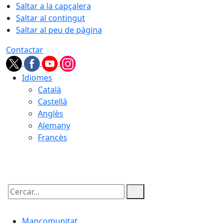
Saltar a la capçalera
Saltar al contingut
Saltar al peu de pàgina
Contactar
Idiomes
Català
Castellà
Anglès
Alemany
Francès
07.08.2026 | 20:19
Cercar:
Mancomunitat