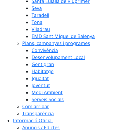
Santa Eulàlia de Riuprimer
Seva
Taradell
Tona
Viladrau
EMD Sant Miquel de Balenya
Plans, campanyes i programes
Convivència
Desenvolupament Local
Gent gran
Habitatge
Igualtat
Joventut
Medi Ambient
Serveis Socials
Com arribar
Transparència
Informació Oficial
Anuncis / Edictes