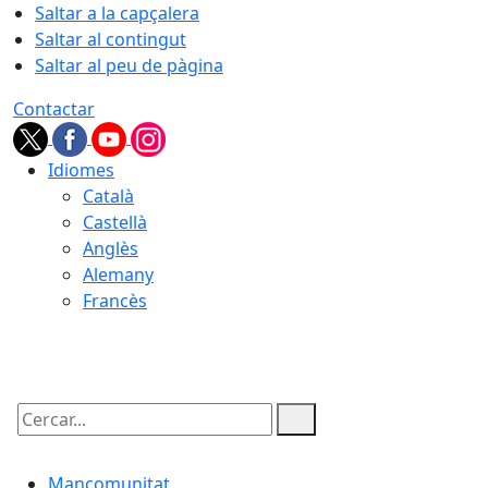
Saltar a la capçalera
Saltar al contingut
Saltar al peu de pàgina
Contactar
Idiomes
Català
Castellà
Anglès
Alemany
Francès
09.08.2026 | 10:58
Cercar:
Mancomunitat