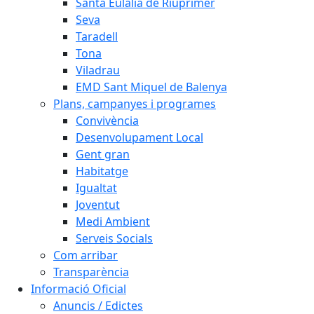
Santa Eulàlia de Riuprimer
Seva
Taradell
Tona
Viladrau
EMD Sant Miquel de Balenya
Plans, campanyes i programes
Convivència
Desenvolupament Local
Gent gran
Habitatge
Igualtat
Joventut
Medi Ambient
Serveis Socials
Com arribar
Transparència
Informació Oficial
Anuncis / Edictes