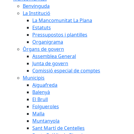
Benvinguda
La Institució
La Mancomunitat La Plana
Estatuts
Pressupostos i plantilles
Organigrama
Òrgans de govern
Assemblea General
Junta de govern
Comissió especial de comptes
Municipis
Aiguafreda
Balenyà
El Brull
Folgueroles
Malla
Muntanyola
Sant Martí de Centelles