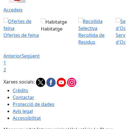
Accedeix
Habitatge
Ofertes de feina
Recollida de
Servei
Residus
d'Ocu
Anterior
Següent
1
2
Xarxes socials:
Crèdits
Contactar
Protecció de dades
Avís legal
Accessibilitat