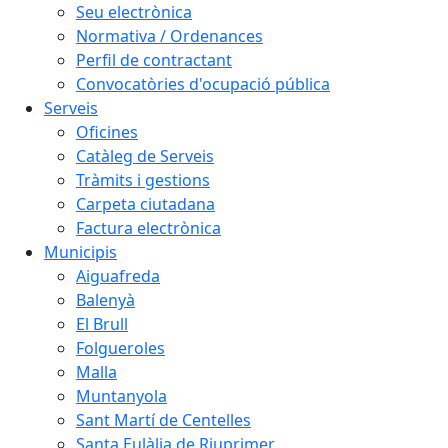
Seu electrònica
Normativa / Ordenances
Perfil de contractant
Convocatòries d'ocupació pública
Serveis
Oficines
Catàleg de Serveis
Tràmits i gestions
Carpeta ciutadana
Factura electrònica
Municipis
Aiguafreda
Balenyà
El Brull
Folgueroles
Malla
Muntanyola
Sant Martí de Centelles
Santa Eulàlia de Riuprimer