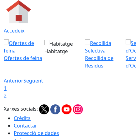
Accedeix
Habitatge
Ofertes de feina
Recollida de
Servei
Residus
d'Ocu
Anterior
Següent
1
2
Xarxes socials:
Crèdits
Contactar
Protecció de dades