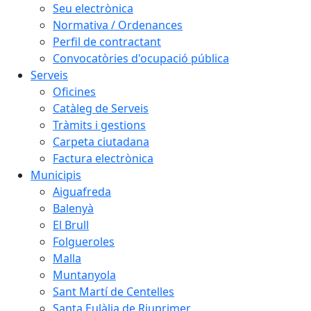
Seu electrònica
Normativa / Ordenances
Perfil de contractant
Convocatòries d'ocupació pública
Serveis
Oficines
Catàleg de Serveis
Tràmits i gestions
Carpeta ciutadana
Factura electrònica
Municipis
Aiguafreda
Balenyà
El Brull
Folgueroles
Malla
Muntanyola
Sant Martí de Centelles
Santa Eulàlia de Riuprimer