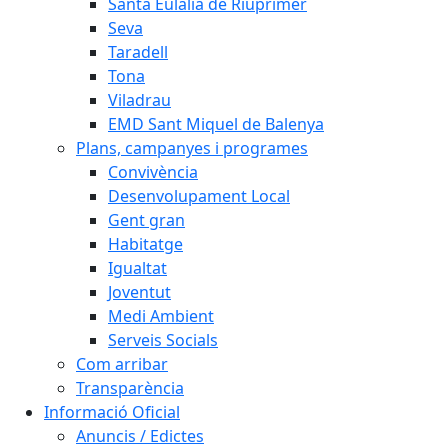
Santa Eulàlia de Riuprimer
Seva
Taradell
Tona
Viladrau
EMD Sant Miquel de Balenya
Plans, campanyes i programes
Convivència
Desenvolupament Local
Gent gran
Habitatge
Igualtat
Joventut
Medi Ambient
Serveis Socials
Com arribar
Transparència
Informació Oficial
Anuncis / Edictes