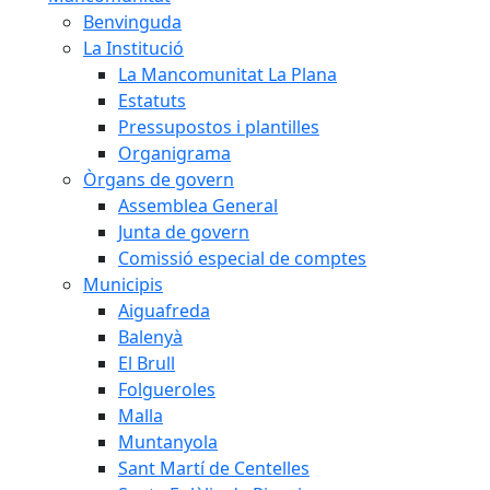
Benvinguda
La Institució
La Mancomunitat La Plana
Estatuts
Pressupostos i plantilles
Organigrama
Òrgans de govern
Assemblea General
Junta de govern
Comissió especial de comptes
Municipis
Aiguafreda
Balenyà
El Brull
Folgueroles
Malla
Muntanyola
Sant Martí de Centelles