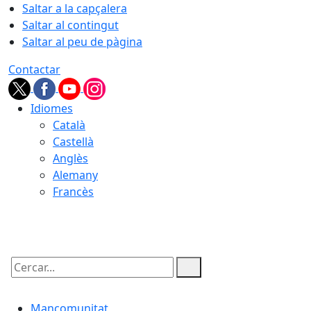
Saltar a la capçalera
Saltar al contingut
Saltar al peu de pàgina
Contactar
Idiomes
Català
Castellà
Anglès
Alemany
Francès
08.08.2026 | 18:08
Cercar:
Mancomunitat