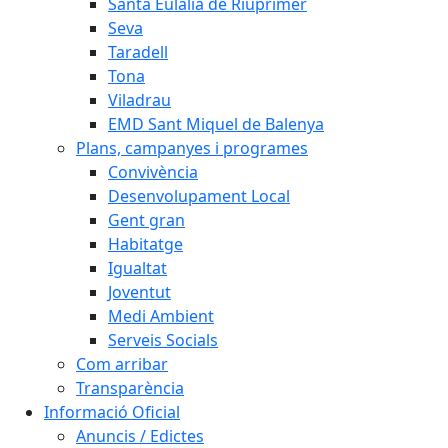
Santa Eulàlia de Riuprimer
Seva
Taradell
Tona
Viladrau
EMD Sant Miquel de Balenya
Plans, campanyes i programes
Convivència
Desenvolupament Local
Gent gran
Habitatge
Igualtat
Joventut
Medi Ambient
Serveis Socials
Com arribar
Transparència
Informació Oficial
Anuncis / Edictes