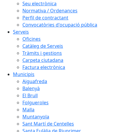
Seu electrònica
Normativa / Ordenances
Perfil de contractant
Convocatòries d'ocupació pública
Serveis
Oficines
Catàleg de Serveis
Tràmits i gestions
Carpeta ciutadana
Factura electrònica
Municipis
Aiguafreda
Balenyà
El Brull
Folgueroles
Malla
Muntanyola
Sant Martí de Centelles
Santa Eulàlia de Riuprimer