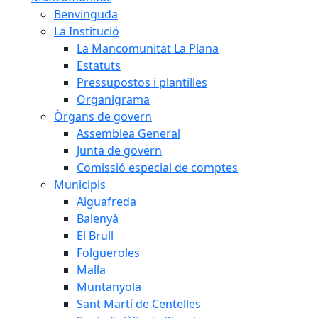
Benvinguda
La Institució
La Mancomunitat La Plana
Estatuts
Pressupostos i plantilles
Organigrama
Òrgans de govern
Assemblea General
Junta de govern
Comissió especial de comptes
Municipis
Aiguafreda
Balenyà
El Brull
Folgueroles
Malla
Muntanyola
Sant Martí de Centelles