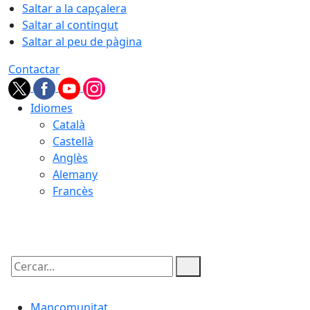
Saltar a la capçalera
Saltar al contingut
Saltar al peu de pàgina
Contactar
Idiomes
Català
Castellà
Anglès
Alemany
Francès
07.08.2026 | 11:20
Cercar:
Mancomunitat