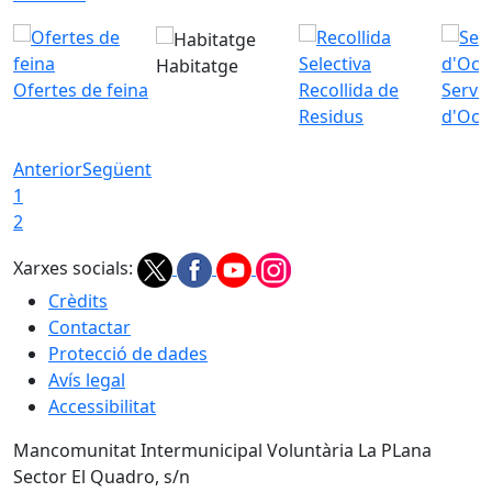
Habitatge
Ofertes de feina
Recollida de
Servei
Residus
d'Ocu
Anterior
Següent
1
2
Xarxes socials:
Crèdits
Contactar
Protecció de dades
Avís legal
Accessibilitat
Mancomunitat Intermunicipal Voluntària La PLana
Sector El Quadro, s/n