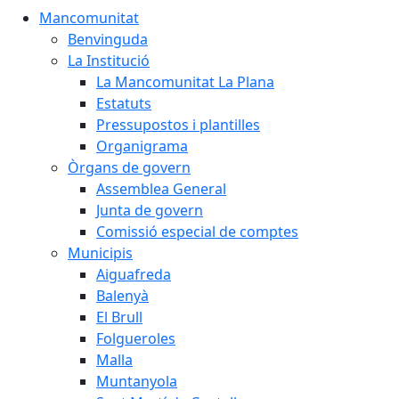
Mancomunitat
Benvinguda
La Institució
La Mancomunitat La Plana
Estatuts
Pressupostos i plantilles
Organigrama
Òrgans de govern
Assemblea General
Junta de govern
Comissió especial de comptes
Municipis
Aiguafreda
Balenyà
El Brull
Folgueroles
Malla
Muntanyola