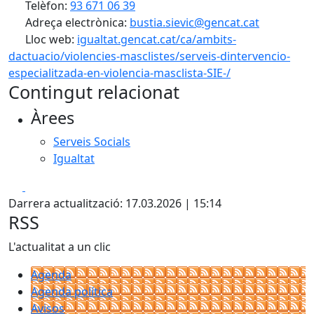
Telèfon:
93 671 06 39
Adreça electrònica:
bustia.sievic@gencat.cat
Lloc web:
igualtat.gencat.cat/ca/ambits-
dactuacio/violencies-masclistes/serveis-dintervencio-
especialitzada-en-violencia-masclista-SIE-/
Contingut relacionat
Àrees
Serveis Socials
Igualtat
Facebook
X
Darrera actualització: 17.03.2026 | 15:14
RSS
L'actualitat a un clic
Agenda
Agenda política
Avisos