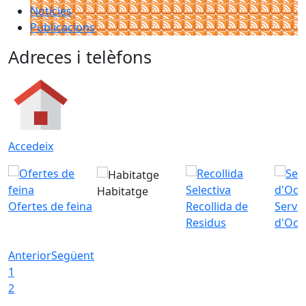
Notícies
Publicacions
Adreces i telèfons
Accedeix
Habitatge
Ofertes de feina
Recollida de
Servei
Residus
d'Ocu
Anterior
Següent
1
2