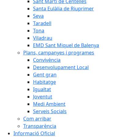
Sant Martí de Centelles
Santa Eulàlia de Riuprimer
Seva
Taradell
Tona
Viladrau
EMD Sant Miquel de Balenya
Plans, campanyes i programes
Convivència
Desenvolupament Local
Gent gran
Habitatge
Igualtat
Joventut
Medi Ambient
Serveis Socials
Com arribar
Transparència
Informació Oficial