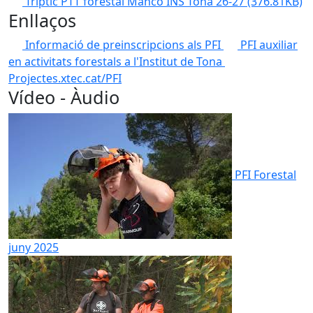
Tríptic PTT forestal Manco INS Tona 26-27
(376.81KB)
Enllaços
Informació de preinscripcions als PFI
PFI auxiliar
en activitats forestals a l'Institut de Tona
Projectes.xtec.cat/PFI
Vídeo - Àudio
PFI Forestal
juny 2025