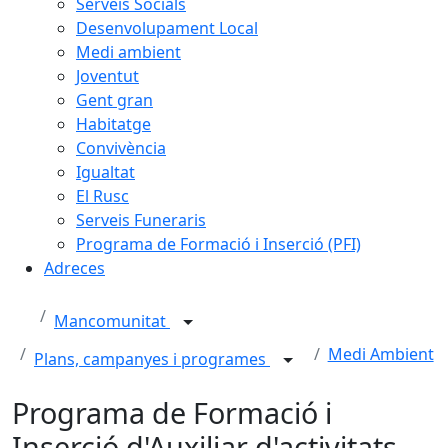
Serveis Socials
Desenvolupament Local
Medi ambient
Joventut
Gent gran
Habitatge
Convivència
Igualtat
El Rusc
Serveis Funeraris
Programa de Formació i Inserció (PFI)
Adreces
Mancomunitat
Medi Ambient
Plans, campanyes i programes
Programa de Formació i
Inserció d'Auxiliar d'activitats