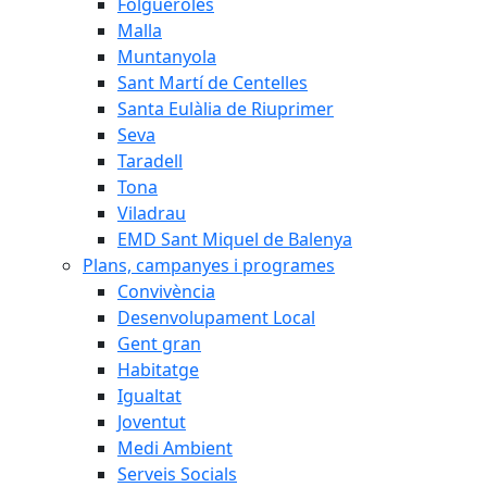
Folgueroles
Malla
Muntanyola
Sant Martí de Centelles
Santa Eulàlia de Riuprimer
Seva
Taradell
Tona
Viladrau
EMD Sant Miquel de Balenya
Plans, campanyes i programes
Convivència
Desenvolupament Local
Gent gran
Habitatge
Igualtat
Joventut
Medi Ambient
Serveis Socials