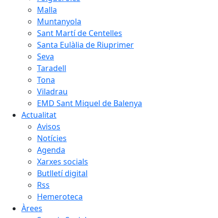
Malla
Muntanyola
Sant Martí de Centelles
Santa Eulàlia de Riuprimer
Seva
Taradell
Tona
Viladrau
EMD Sant Miquel de Balenya
Actualitat
Avisos
Notícies
Agenda
Xarxes socials
Butlletí digital
Rss
Hemeroteca
Àrees