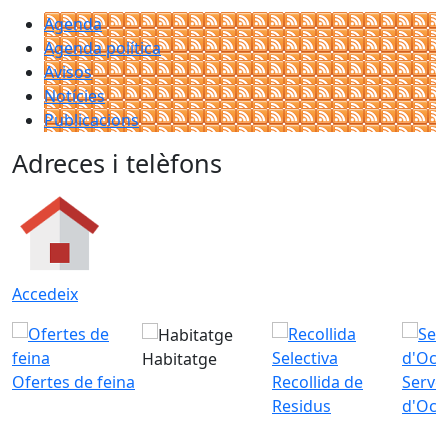
Agenda
Agenda política
Avisos
Notícies
Publicacions
Adreces i telèfons
Accedeix
Habitatge
Ofertes de feina
Recollida de
Servei
Residus
d'Ocu