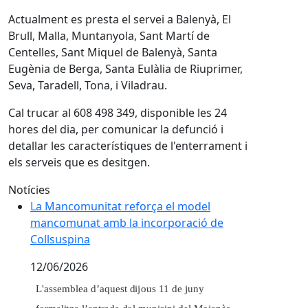
Actualment es presta el servei a Balenyà, El
Brull, Malla, Muntanyola, Sant Martí de
Centelles, Sant Miquel de Balenyà, Santa
Eugènia de Berga, Santa Eulàlia de Riuprimer,
Seva, Taradell, Tona, i Viladrau.
Cal trucar al 608 498 349, disponible les 24
hores del dia, per comunicar la defunció i
detallar les característiques de l'enterrament i
els serveis que es desitgen.
Notícies
La Mancomunitat reforça el model mancomunat amb l
La Mancomunitat reforça el model
mancomunat amb la incorporació de
Collsuspina
12/06/2026
L'
a
ss
em
b
l
e
a
d
’
aq
u
e
s
t
d
i
j
ous
1
1
d
e
j
uny