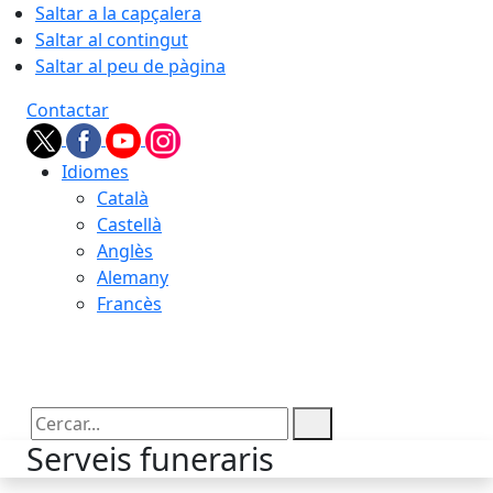
Saltar a la capçalera
Saltar al contingut
Saltar al peu de pàgina
Contactar
Idiomes
Català
Castellà
Anglès
Alemany
Francès
07.08.2026 | 20:04
Cercar:
Serveis funeraris