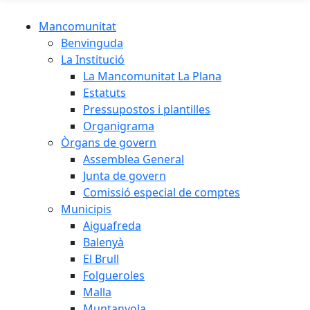
Mancomunitat
Benvinguda
La Institució
La Mancomunitat La Plana
Estatuts
Pressupostos i plantilles
Organigrama
Òrgans de govern
Assemblea General
Junta de govern
Comissió especial de comptes
Municipis
Aiguafreda
Balenyà
El Brull
Folgueroles
Malla
Muntanyola