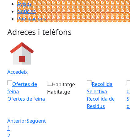
Avisos
Notícies
Publicacions
Adreces i telèfons
Accedeix
Habitatge
Ofertes de feina
Recollida de
Serv
Residus
d'O
Anterior
Següent
1
2