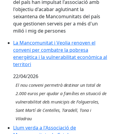
del país han impulsat l'associació amb
l'objectiu d'acabar aglutinant la
seixantena de Mancomunitats del país
que gestionen serveis per a més d'un
milió i mig de persones
La Mancomunitat i Veolia renoven el conveni per comba
La Mancomunitat i Veolia renoven el
conveni per combatre la pobresa
energètica i la vulnerabilitat econòmica al
territori
22/04/2026
E
l nou c
o
nv
e
ni
p
e
r
met
r
à
d
e
s
t
i
n
a
r un
t
o
t
a
l
d
e
2.
00
0
e
u
r
os
p
e
r
a
j
ud
a
r a
f
a
m
íli
e
s
e
n
si
t
uació
d
e
vu
l
ne
r
a
b
ili
t
a
t
d
e
l
s
m
un
i
c
ip
i
s
d
e Fo
l
g
u
e
r
o
l
e
s
,
S
a
nt
Ma
r
t
í
d
e Cen
t
e
ll
e
s
,
T
a
r
a
d
e
ll
,
T
ona i
V
il
a
d
r
a
u
Llum verda a l'Associació de Mancomunitats de Catal
Llum verda a l'Associació de