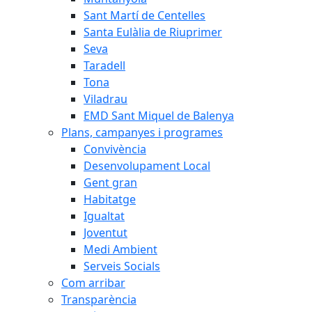
Sant Martí de Centelles
Santa Eulàlia de Riuprimer
Seva
Taradell
Tona
Viladrau
EMD Sant Miquel de Balenya
Plans, campanyes i programes
Convivència
Desenvolupament Local
Gent gran
Habitatge
Igualtat
Joventut
Medi Ambient
Serveis Socials
Com arribar
Transparència