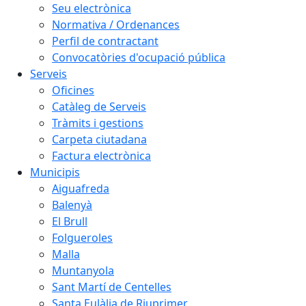
Seu electrònica
Normativa / Ordenances
Perfil de contractant
Convocatòries d'ocupació pública
Serveis
Oficines
Catàleg de Serveis
Tràmits i gestions
Carpeta ciutadana
Factura electrònica
Municipis
Aiguafreda
Balenyà
El Brull
Folgueroles
Malla
Muntanyola
Sant Martí de Centelles
Santa Eulàlia de Riuprimer