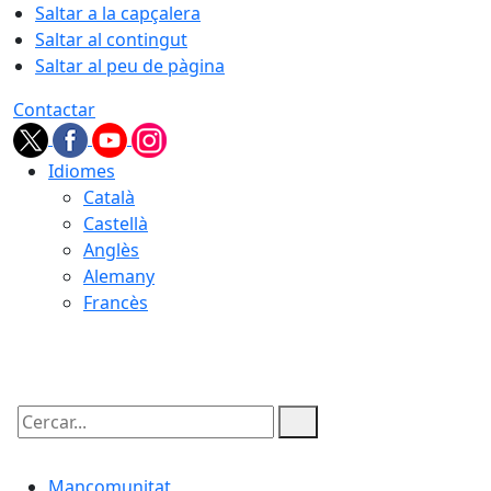
Saltar a la capçalera
Saltar al contingut
Saltar al peu de pàgina
Contactar
Idiomes
Català
Castellà
Anglès
Alemany
Francès
08.08.2026 | 18:08
Cercar:
Mancomunitat