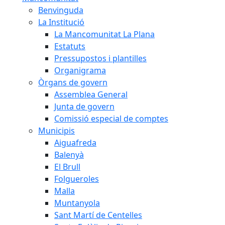
Benvinguda
La Institució
La Mancomunitat La Plana
Estatuts
Pressupostos i plantilles
Organigrama
Òrgans de govern
Assemblea General
Junta de govern
Comissió especial de comptes
Municipis
Aiguafreda
Balenyà
El Brull
Folgueroles
Malla
Muntanyola
Sant Martí de Centelles