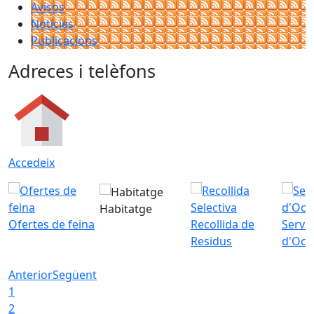
Avisos
Notícies
Publicacions
Adreces i telèfons
Accedeix
Habitatge
Ofertes de feina
Recollida de
Servei
Residus
d'Ocu
Anterior
Següent
1
2