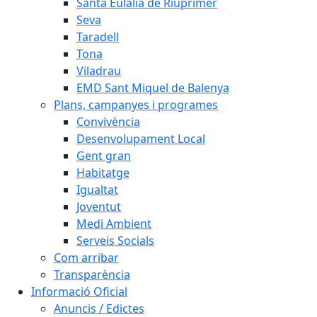
Santa Eulàlia de Riuprimer
Seva
Taradell
Tona
Viladrau
EMD Sant Miquel de Balenya
Plans, campanyes i programes
Convivència
Desenvolupament Local
Gent gran
Habitatge
Igualtat
Joventut
Medi Ambient
Serveis Socials
Com arribar
Transparència
Informació Oficial
Anuncis / Edictes