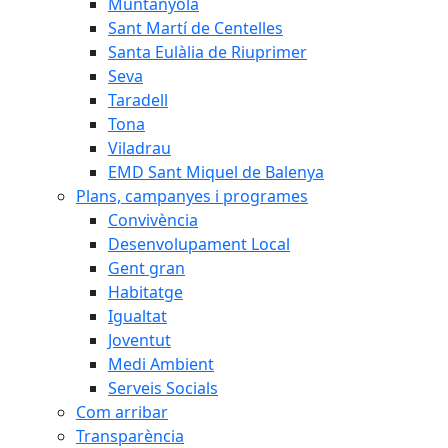
Muntanyola
Sant Martí de Centelles
Santa Eulàlia de Riuprimer
Seva
Taradell
Tona
Viladrau
EMD Sant Miquel de Balenya
Plans, campanyes i programes
Convivència
Desenvolupament Local
Gent gran
Habitatge
Igualtat
Joventut
Medi Ambient
Serveis Socials
Com arribar
Transparència