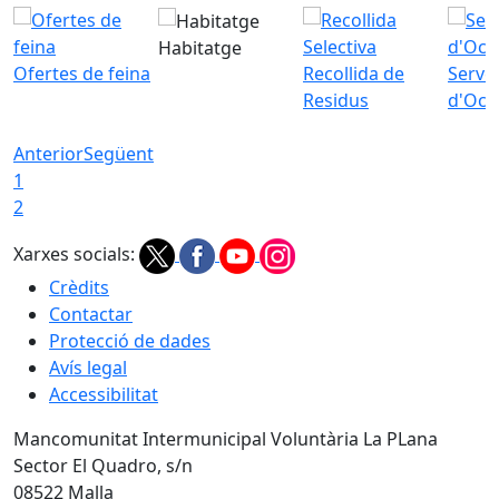
Habitatge
Ofertes de feina
Recollida de
Servei
Residus
d'Ocu
Anterior
Següent
1
2
Xarxes socials:
Crèdits
Contactar
Protecció de dades
Avís legal
Accessibilitat
Mancomunitat Intermunicipal Voluntària La PLana
Sector El Quadro, s/n
08522 Malla