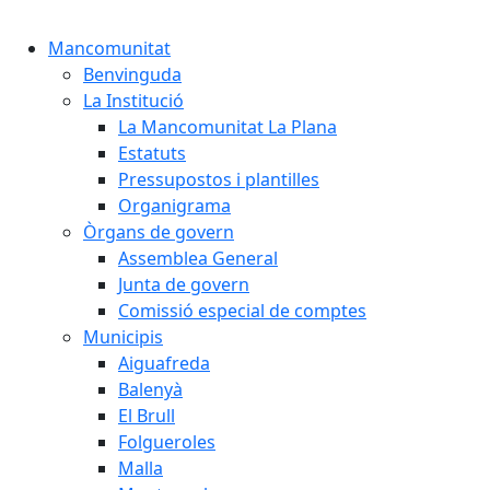
Cercar:
Mancomunitat
Benvinguda
La Institució
La Mancomunitat La Plana
Estatuts
Pressupostos i plantilles
Organigrama
Òrgans de govern
Assemblea General
Junta de govern
Comissió especial de comptes
Municipis
Aiguafreda
Balenyà
El Brull
Folgueroles
Malla