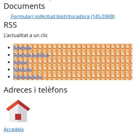
Documents
Formulari sol·licitud biotrituradora
(145.03KB)
RSS
L'actualitat a un clic
Agenda
Agenda política
Avisos
Notícies
Publicacions
Adreces i telèfons
Accedeix