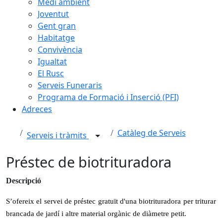
Medi ambient
Joventut
Gent gran
Habitatge
Convivència
Igualtat
El Rusc
Serveis Funeraris
Programa de Formació i Inserció (PFI)
Adreces
Catàleg de Serveis
Serveis i tràmits
Préstec de biotrituradora
Descripció
S’ofereix el servei de préstec gratuït d'una biotrituradora per triturar
brancada de jardí i altre material orgànic de diàmetre petit.