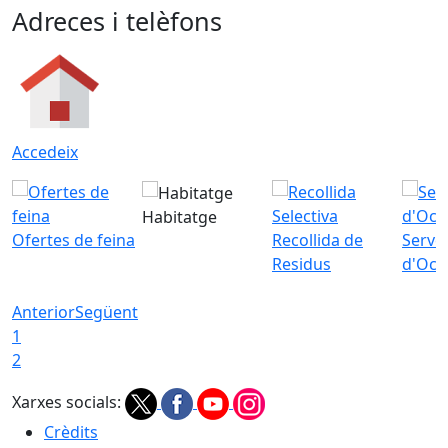
Adreces i telèfons
Accedeix
Habitatge
Ofertes de feina
Recollida de
Servei
Residus
d'Ocu
Anterior
Següent
1
2
Xarxes socials:
Crèdits