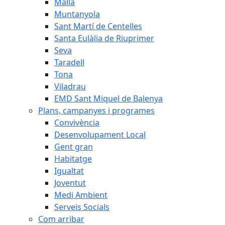
Malla
Muntanyola
Sant Martí de Centelles
Santa Eulàlia de Riuprimer
Seva
Taradell
Tona
Viladrau
EMD Sant Miquel de Balenya
Plans, campanyes i programes
Convivència
Desenvolupament Local
Gent gran
Habitatge
Igualtat
Joventut
Medi Ambient
Serveis Socials
Com arribar