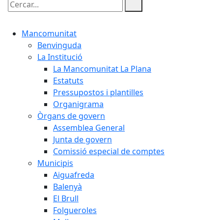
Cercar:
Mancomunitat
Benvinguda
La Institució
La Mancomunitat La Plana
Estatuts
Pressupostos i plantilles
Organigrama
Òrgans de govern
Assemblea General
Junta de govern
Comissió especial de comptes
Municipis
Aiguafreda
Balenyà
El Brull
Folgueroles