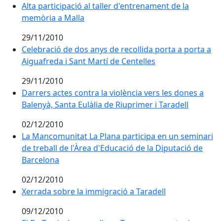
Alta participació al taller d'entrenament de la memòri
Alta participació al taller d'entrenament de la
memòria a Malla
29/11/2010
Celebració de dos anys de recollida porta a porta a Ai
Celebració de dos anys de recollida porta a porta a
Aiguafreda i Sant Martí de Centelles
29/11/2010
Darrers actes contra la violència vers les dones a Bale
Darrers actes contra la violència vers les dones a
Balenyà, Santa Eulàlia de Riuprimer i Taradell
02/12/2010
La Mancomunitat La Plana participa en un seminari de 
La Mancomunitat La Plana participa en un seminari
de treball de l'Àrea d'Educació de la Diputació de
Barcelona
02/12/2010
Xerrada sobre la immigració a Taradell
Xerrada sobre la immigració a Taradell
09/12/2010