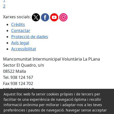
1
2
Xarxes socials:
Crèdits
Contactar
Protecció de dades
Avís legal
Accessibilitat
Mancomunitat Intermunicipal Voluntària La PLana
Sector El Quadro, s/n
08522 Malla
Tel. 938 124 167
Fax 938 124 702
NIF P-0800024-B
Aquest lloc web fa servir cookies pròpies i de tercers per
facilitar-te una experiència de navegació òptima i recollir
Amb la col·laboració de:
informació anònima per millorar i adaptar-nos a les teves
preferències i pautes de navegació. Navegar sense acceptar