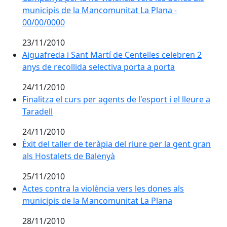
municipis de la Mancomunitat La Plana -
00/00/0000
23/11/2010
Aiguafreda i Sant Martí de Centelles celebren 2 anys d
Aiguafreda i Sant Martí de Centelles celebren 2
anys de recollida selectiva porta a porta
24/11/2010
Finalitza el curs per agents de l'esport i el lleure a Tar
Finalitza el curs per agents de l'esport i el lleure a
Taradell
24/11/2010
Èxit del taller de teràpia del riure per la gent gran al
Èxit del taller de teràpia del riure per la gent gran
als Hostalets de Balenyà
25/11/2010
Actes contra la violència vers les dones als municipi
Actes contra la violència vers les dones als
municipis de la Mancomunitat La Plana
28/11/2010