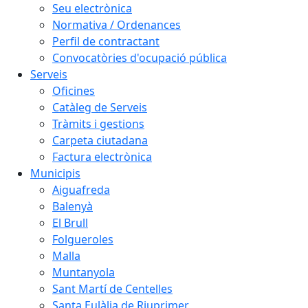
Seu electrònica
Normativa / Ordenances
Perfil de contractant
Convocatòries d'ocupació pública
Serveis
Oficines
Catàleg de Serveis
Tràmits i gestions
Carpeta ciutadana
Factura electrònica
Municipis
Aiguafreda
Balenyà
El Brull
Folgueroles
Malla
Muntanyola
Sant Martí de Centelles
Santa Eulàlia de Riuprimer