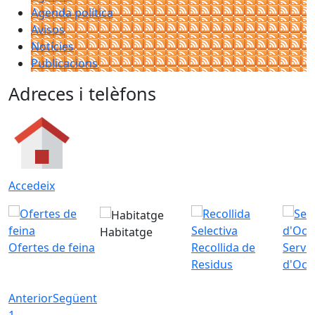
Agenda política
Avisos
Notícies
Publicacions
Adreces i telèfons
Accedeix
Habitatge
Ofertes de feina
Recollida de
Servei
Residus
d'Ocu
Anterior
Següent