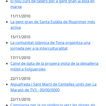
El nou curs de tallers per a gent gran ja està en marx
El nou curs de tallers per a gent gran ja està en
marxa
11/11/2010
La gent gran de Santa Eulàlia de Riuprimer més activ
La gent gran de Santa Eulàlia de Riuprimer més
activa
15/11/2010
La comunitat islàmica de Tona organitza una jornada pe
La comunitat islàmica de Tona organitza una
jornada per a la interculturalitat
17/11/2010
Canvi de data de la propera visita de la deixalleria mò
Canvi de data de la propera visita de la deixalleria
mòbil a Folgueroles
22/11/2010
Aiguafreda i Sant Martí de Centelles units per La Mar
Aiguafreda i Sant Martí de Centelles units per La
Marató de TV3 - 00/00/0000
22/11/2010
Campanya per la no-violència vers les dones als muni
Campanya per la no-violència vers les dones als