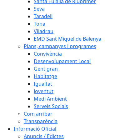
Santa Eulàlia de Riuprimer
Seva
Taradell
Tona
Viladrau
EMD Sant Miquel de Balenya
Plans, campanyes i programes
Convivència
Desenvolupament Local
Gent gran
Habitatge
Igualtat
Joventut
Medi Ambient
Serveis Socials
Com arribar
Transparència
Informació Oficial
Anuncis / Edictes