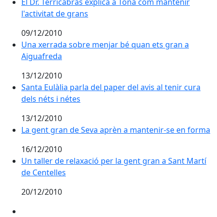
El Dr. Terricabras explica a Tona com mantenir l'activi
El Dr. Terricabras explica a Tona com mantenir
l'activitat de grans
09/12/2010
Una xerrada sobre menjar bé quan ets gran a Aiguaf
Una xerrada sobre menjar bé quan ets gran a
Aiguafreda
13/12/2010
Santa Eulàlia parla del paper del avis al tenir cura dels
Santa Eulàlia parla del paper del avis al tenir cura
dels néts i nétes
13/12/2010
La gent gran de Seva aprèn a mantenir-se en forma
La gent gran de Seva aprèn a mantenir-se en forma
16/12/2010
Un taller de relaxació per la gent gran a Sant Martí de
Un taller de relaxació per la gent gran a Sant Martí
de Centelles
20/12/2010