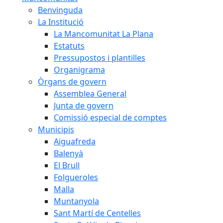
Benvinguda
La Institució
La Mancomunitat La Plana
Estatuts
Pressupostos i plantilles
Organigrama
Òrgans de govern
Assemblea General
Junta de govern
Comissió especial de comptes
Municipis
Aiguafreda
Balenyà
El Brull
Folgueroles
Malla
Muntanyola
Sant Martí de Centelles