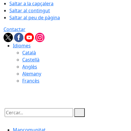
Saltar a la capçalera
Saltar al contingut
Saltar al peu de pàgina
Contactar
Idiomes
Català
Castellà
Anglès
Alemany
Francès
06.08.2026 | 16:28
Cercar:
Mancomunitat