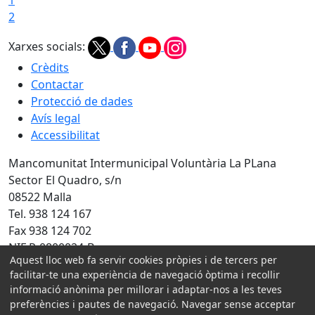
1
2
Xarxes socials:
Crèdits
Contactar
Protecció de dades
Avís legal
Accessibilitat
Mancomunitat Intermunicipal Voluntària La PLana
Sector El Quadro, s/n
08522 Malla
Tel. 938 124 167
Fax 938 124 702
NIF P-0800024-B
Aquest lloc web fa servir cookies pròpies i de tercers per
facilitar-te una experiència de navegació òptima i recollir
Amb la col·laboració de:
informació anònima per millorar i adaptar-nos a les teves
preferències i pautes de navegació. Navegar sense acceptar