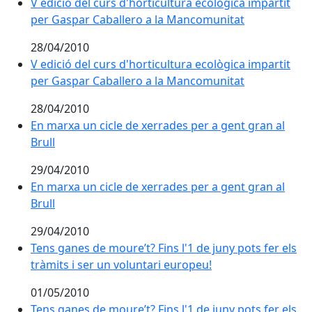
V edició del curs d'horticultura ecològica impartit p
V edició del curs d'horticultura ecològica impartit
per Gaspar Caballero a la Mancomunitat
28/04/2010
V edició del curs d'horticultura ecològica impartit p
V edició del curs d'horticultura ecològica impartit
per Gaspar Caballero a la Mancomunitat
28/04/2010
En marxa un cicle de xerrades per a gent gran al Brull
En marxa un cicle de xerrades per a gent gran al
Brull
29/04/2010
En marxa un cicle de xerrades per a gent gran al Brull
En marxa un cicle de xerrades per a gent gran al
Brull
29/04/2010
Tens ganes de moure’t? Fins l'1 de juny pots fer els tr
Tens ganes de moure’t? Fins l'1 de juny pots fer els
tràmits i ser un voluntari europeu!
01/05/2010
Tens ganes de moure’t? Fins l'1 de juny pots fer els tr
Tens ganes de moure’t? Fins l'1 de juny pots fer els