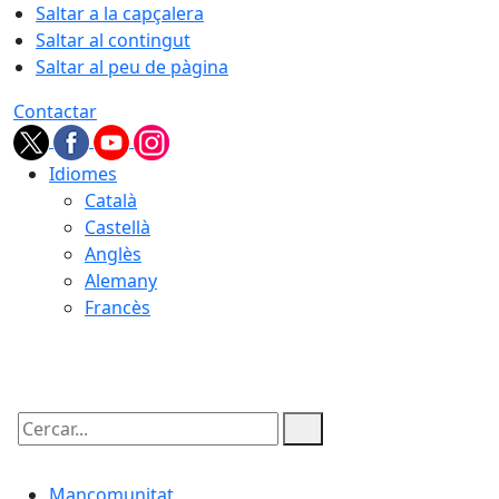
Saltar a la capçalera
Saltar al contingut
Saltar al peu de pàgina
Contactar
Idiomes
Català
Castellà
Anglès
Alemany
Francès
06.08.2026 | 16:39
Cercar:
Mancomunitat