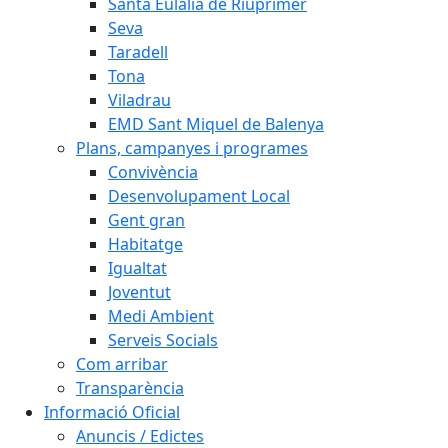
Santa Eulàlia de Riuprimer
Seva
Taradell
Tona
Viladrau
EMD Sant Miquel de Balenya
Plans, campanyes i programes
Convivència
Desenvolupament Local
Gent gran
Habitatge
Igualtat
Joventut
Medi Ambient
Serveis Socials
Com arribar
Transparència
Informació Oficial
Anuncis / Edictes