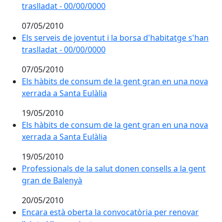
traslladat - 00/00/0000
07/05/2010
Els serveis de joventut i la borsa d'habitatge s'han tr
Els serveis de joventut i la borsa d'habitatge s'han
traslladat - 00/00/0000
07/05/2010
Els hàbits de consum de la gent gran en una nova xer
Els hàbits de consum de la gent gran en una nova
xerrada a Santa Eulàlia
19/05/2010
Els hàbits de consum de la gent gran en una nova xer
Els hàbits de consum de la gent gran en una nova
xerrada a Santa Eulàlia
19/05/2010
Professionals de la salut donen consells a la gent gr
Professionals de la salut donen consells a la gent
gran de Balenyà
20/05/2010
Encara està oberta la convocatòria per renovar l'ajut a
Encara està oberta la convocatòria per renovar