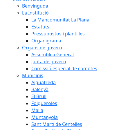
Benvinguda
La Institució
La Mancomunitat La Plana
Estatuts
Pressupostos i plantilles
Organigrama
Òrgans de govern
Assemblea General
Junta de govern
Comissió especial de comptes
Municipis
Aiguafreda
Balenyà
El Brull
Folgueroles
Malla
Muntanyola
Sant Martí de Centelles