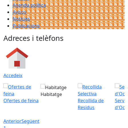
Agenda política
Avisos
Notícies
Publicacions
Adreces i telèfons
Accedeix
Habitatge
Ofertes de feina
Recollida de
Servei
Residus
d'Ocu
Anterior
Següent