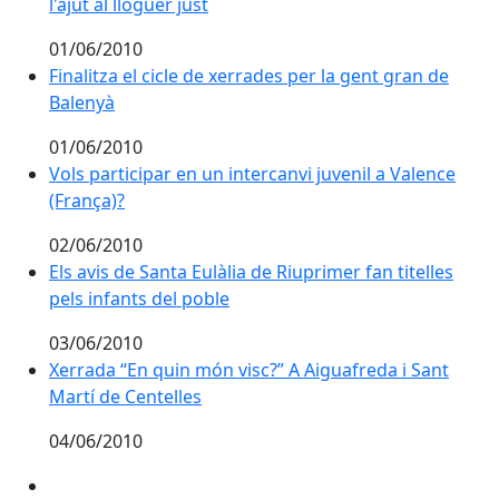
l'ajut al lloguer just
01/06/2010
Finalitza el cicle de xerrades per la gent gran de Bale
Finalitza el cicle de xerrades per la gent gran de
Balenyà
01/06/2010
Vols participar en un intercanvi juvenil a Valence (Fra
Vols participar en un intercanvi juvenil a Valence
(França)?
02/06/2010
Els avis de Santa Eulàlia de Riuprimer fan titelles pels
Els avis de Santa Eulàlia de Riuprimer fan titelles
pels infants del poble
03/06/2010
Xerrada “En quin món visc?” A Aiguafreda i Sant Martí
Xerrada “En quin món visc?” A Aiguafreda i Sant
Martí de Centelles
04/06/2010