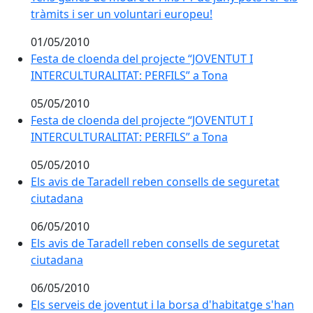
tràmits i ser un voluntari europeu!
01/05/2010
Festa de cloenda del projecte “JOVENTUT I INTERCUL
Festa de cloenda del projecte “JOVENTUT I
INTERCULTURALITAT: PERFILS” a Tona
05/05/2010
Festa de cloenda del projecte “JOVENTUT I INTERCUL
Festa de cloenda del projecte “JOVENTUT I
INTERCULTURALITAT: PERFILS” a Tona
05/05/2010
Els avis de Taradell reben consells de seguretat ciuta
Els avis de Taradell reben consells de seguretat
ciutadana
06/05/2010
Els avis de Taradell reben consells de seguretat ciuta
Els avis de Taradell reben consells de seguretat
ciutadana
06/05/2010
Els serveis de joventut i la borsa d'habitatge s'han tr
Els serveis de joventut i la borsa d'habitatge s'han