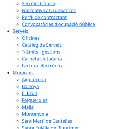
Seu electrònica
Normativa / Ordenances
Perfil de contractant
Convocatòries d'ocupació pública
Serveis
Oficines
Catàleg de Serveis
Tràmits i gestions
Carpeta ciutadana
Factura electrònica
Municipis
Aiguafreda
Balenyà
El Brull
Folgueroles
Malla
Muntanyola
Sant Martí de Centelles
Santa Eulàlia de Riuprimer