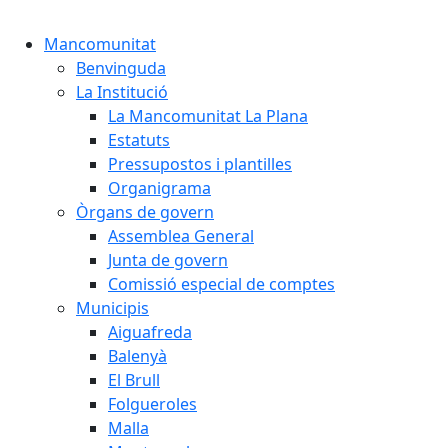
Cercar:
Mancomunitat
Benvinguda
La Institució
La Mancomunitat La Plana
Estatuts
Pressupostos i plantilles
Organigrama
Òrgans de govern
Assemblea General
Junta de govern
Comissió especial de comptes
Municipis
Aiguafreda
Balenyà
El Brull
Folgueroles
Malla