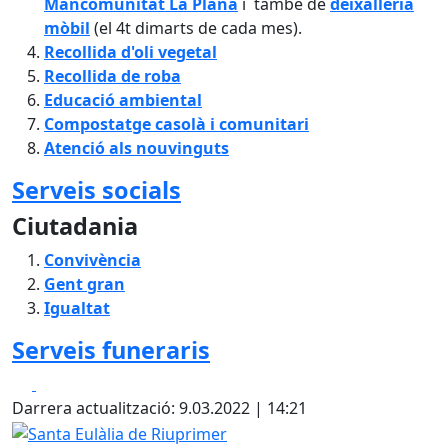
Mancomunitat La Plana
i també de
deixalleria
mòbil
(el 4t dimarts de cada mes).
Recollida d'oli vegetal
Recollida de roba
Educació ambiental
Compostatge casolà i comunitari
Atenció als nouvinguts
Serveis socials
Ciutadania
Convivència
Gent gran
Igualtat
Serveis funeraris
Facebook
X
Darrera actualització: 9.03.2022 | 14:21
Santa Eulàlia de Riuprimer