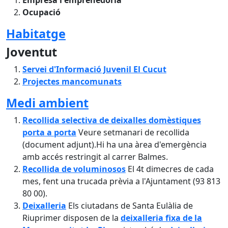
Empresa i emprenedoria
Ocupació
Habitatge
Joventut
Servei d'Informació Juvenil El Cucut
Projectes mancomunats
Medi ambient
Recollida selectiva de deixalles domèstiques
porta a porta
Veure setmanari de recollida
(document adjunt).Hi ha una àrea d'emergència
amb accés restringit al carrer Balmes.
Recollida de voluminosos
El 4t dimecres de cada
mes, fent una trucada prèvia a l'Ajuntament (93 813
80 00).
Deixalleria
Els ciutadans de Santa Eulàlia de
Riuprimer disposen de la
deixalleria fixa de la