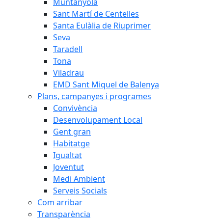
Muntanyola
Sant Martí de Centelles
Santa Eulàlia de Riuprimer
Seva
Taradell
Tona
Viladrau
EMD Sant Miquel de Balenya
Plans, campanyes i programes
Convivència
Desenvolupament Local
Gent gran
Habitatge
Igualtat
Joventut
Medi Ambient
Serveis Socials
Com arribar
Transparència