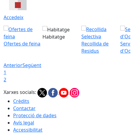
Accedeix
Habitatge
Ofertes de feina
Recollida de
Servei
Residus
d'Ocu
Anterior
Següent
1
2
Xarxes socials:
Crèdits
Contactar
Protecció de dades
Avís legal
Accessibilitat