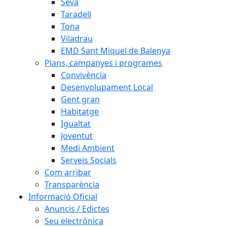
Seva
Taradell
Tona
Viladrau
EMD Sant Miquel de Balenya
Plans, campanyes i programes
Convivència
Desenvolupament Local
Gent gran
Habitatge
Igualtat
Joventut
Medi Ambient
Serveis Socials
Com arribar
Transparència
Informació Oficial
Anuncis / Edictes
Seu electrònica