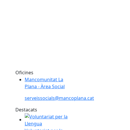
Oficines
Mancomunitat La
Plana - Àrea Social
serveissocials@mancoplana.cat
Destacats