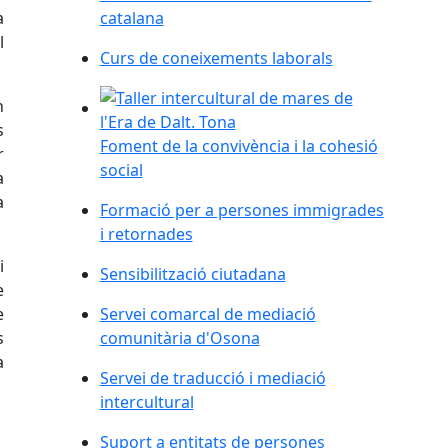
a
catalana
l
Curs de coneixements laborals
Foment de la convivència i la cohesió social
n
s
Foment de la convivència i la cohesió
r
social
a
a
Formació per a persones immigrades
i retornades
i
Sensibilització ciutadana
e
e
Servei comarcal de mediació
s
comunitària d'Osona
a
Servei de traducció i mediació
intercultural
Suport a entitats de persones