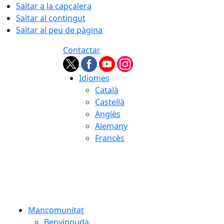
Saltar a la capçalera
Saltar al contingut
Saltar al peu de pàgina
Contactar
Idiomes
Català
Castellà
Anglès
Alemany
Francès
06.08.2026 | 23:00
Mancomunitat
Benvinguda