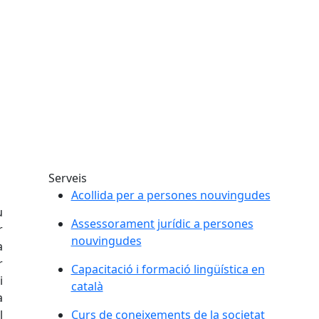
Serveis
Acollida per a persones nouvingudes
u
Assessorament jurídic a persones
r
nouvingudes
a
r
Capacitació i formació lingüística en
i
català
a
l
Curs de coneixements de la societat