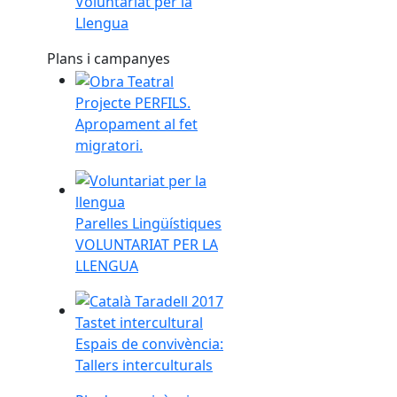
Voluntariat per la
Llengua
Plans i campanyes
Projecte PERFILS. Apropament al fet migratori.
Projecte PERFILS.
Apropament al fet
migratori.
Parelles Lingüístiques VOLUNTARIAT PER LA LL
Parelles Lingüístiques
VOLUNTARIAT PER LA
LLENGUA
Espais de convivència: Tallers interculturals
Espais de convivència:
Tallers interculturals